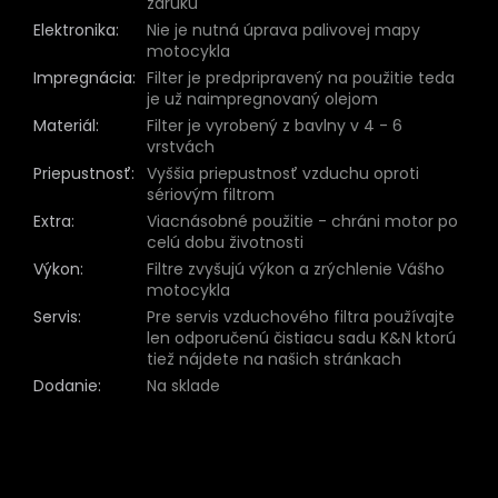
záruku
Elektronika
:
Nie je nutná úprava palivovej mapy
motocykla
Impregnácia
:
Filter je predpripravený na použitie teda
je už naimpregnovaný olejom
Materiál
:
Filter je vyrobený z bavlny v 4 - 6
vrstvách
Priepustnosť
:
Vyššia priepustnosť vzduchu oproti
sériovým filtrom
Extra
:
Viacnásobné použitie - chráni motor po
celú dobu životnosti
Výkon
:
Filtre zvyšujú výkon a zrýchlenie Vášho
motocykla
Servis
:
Pre servis vzduchového filtra používajte
len odporučenú čistiacu sadu K&N ktorú
tiež nájdete na našich stránkach
Dodanie
:
Na sklade