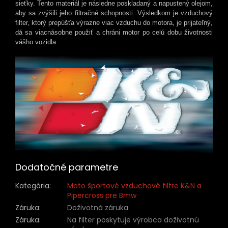
sieťky. Tento materiál je následne poskladaný a napustený olejom,
aby sa zvýšili jeho filtračné schopnosti. Výsledkom je vzduchový
filter, ktorý prepúšťa výrazne viac vzduchu do motora, je prijateľný,
dá sa viacnásobne použiť a chráni motor po celú dobu životnosti
vášho vozidla.
Dodatočné parametre
Kategória
:
Moto športové vzduchové filtre K&N a
Pipercross pre Bmw
Záruka
:
Doživotná záruka
Záruka
:
Na filter poskytuje výrobca doživotnú