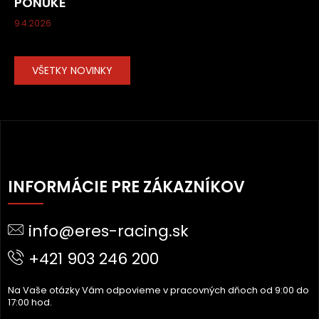
PONUKE
9.4.2026
VŠETKY NOVINKY
Z
Á
INFORMÁCIE PRE ZÁKAZNÍKOV
P
Ä
info@eres-racing.sk
T
I
+421 903 246 200
E
Na Vaše otázky Vám odpovieme v pracovných dňoch od 9:00 do
17:00 hod.