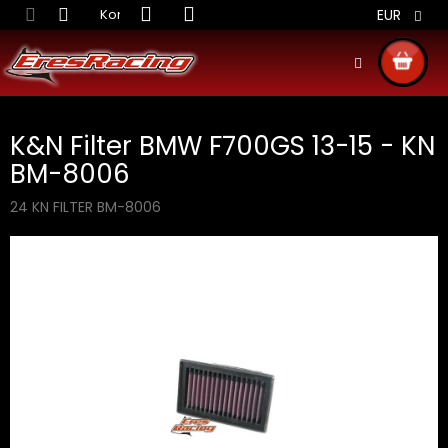
Prejsť
Kontakt
Obchodné podmienky
Doprava S
EUR
na
obsah
NÁKU
KOŠÍ
K&N Filter BMW F700GS 13-15 - KN
BM-8006
24 KN FILTER BM-8006