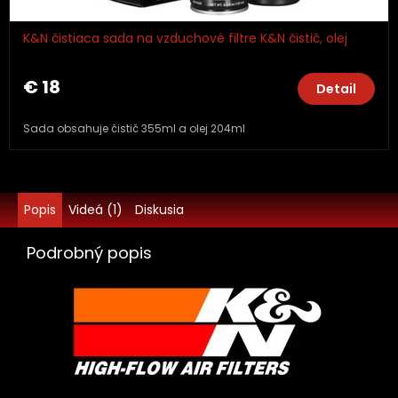
K&N čistiaca sada na vzduchové filtre K&N čistič, olej
€ 18
Detail
Sada obsahuje čistič 355ml a olej 204ml
Popis
Videá (1)
Diskusia
Podrobný popis