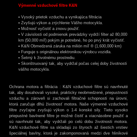
Výmenné vzduchové filtre K&N
• Vysoký prietok vzduchu a vynikajúca filtrácia
• Zvyšujú výkon a zrýchlenie Vášho motocykla.
• Možnosť vyčistiť a znovu použiť.
• V závislosti od podmienok prevádzky vydrží filter až 80,000
km (50,000 míľ) pokým je potrebné, ho po prvý krát vyčistiť.
• K&N Obmedzená záruka na milión míľ ® (1,600,000 km)
• Funguje s originálnou elektronikou výrobcu vozidla.
• Šetrný k životnému prostrediu.
• Skonštruovaný tak, aby vydržal počas celej doby životnosti
vášho motocykla.
Ochrana motora a filtrácia : K&N vzduchové filtre sú navrhnuté
tak, aby dosahovali vysoké, prakticky neobmedzené, priepustnosti
vzduchu a zároveň si zachovali filtračné schopnosti na úrovni,
ktorá zaručuje dlhú životnosť motora. Naše výmenné vzduchové
filtre zvyčajne zvyšujú výkon o 1-4 konské sily. Tieto vysoko
priepustné bavlnené filtre je možné čistiť a viacnásobne použiť a
sú navrhnuté tak, aby vydržali po celú dobu životnosti motora.
K&N vzduchové filtre sa skladajú zo štyroch až šiestich vrstiev
špeciálnej bavlny, ktorá je zakomponovaná medzi dve hliníkové