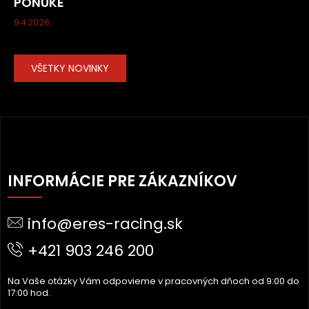
PONUKE
9.4.2026
VŠETKY NOVINKY
Z
Á
INFORMÁCIE PRE ZÁKAZNÍKOV
P
Ä
info@eres-racing.sk
T
I
+421 903 246 200
E
Na Vaše otázky Vám odpovieme v pracovných dňoch od 9:00 do
17:00 hod.