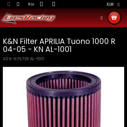
Prejsť
Kontakt
Obchodné podmienky
Doprava S
EUR
na
obsah
NÁKU
KOŠÍ
K&N Filter APRILIA Tuono 1000 R
04-05 - KN AL-1001
40 K-N FILTER AL-1001