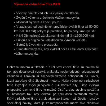
Výmenné vzduchové filtre K&N
• Vysoký prietok vzduchu a vynikajúca filtrácia
• Zvyšujú výkon a zrýchlenie Vášho motocykla.
• Možnosť vyčistiť a znovu použiť.
• V závislosti od podmienok prevádzky vydrží filter až 80,000
km (50,000 míľ) pokým je potrebné, ho po prvý krát vyčistiť.
• K&N Obmedzená záruka na milión míľ ® (1,600,000 km)
• Funguje s originálnou elektronikou výrobcu vozidla.
• Šetrný k životnému prostrediu.
• Skonštruovaný tak, aby vydržal počas celej doby životnosti
vášho motocykla.
Ochrana motora a filtrácia : K&N vzduchové filtre sú navrhnuté
tak, aby dosahovali vysoké, prakticky neobmedzené, priepustnosti
vzduchu a zároveň si zachovali filtračné schopnosti na úrovni,
ktorá zaručuje dlhú životnosť motora. Naše výmenné vzduchové
filtre zvyčajne zvyšujú výkon o 1-4 konské sily. Tieto vysoko
priepustné bavlnené filtre je možné čistiť a viacnásobne použiť a
sú navrhnuté tak, aby vydržali po celú dobu životnosti motora.
K&N vzduchové filtre sa skladajú zo štyroch až šiestich vrstiev
špeciálnej bavlny, ktorá je zakomponovaná medzi dve hliníkové