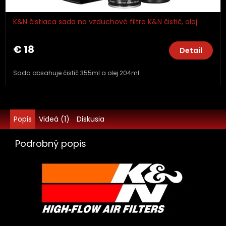
K&N čistiaca sada na vzduchové filtre K&N čistič, olej
€ 18
Detail
Sada obsahuje čistič 355ml a olej 204ml
Popis
Videá (1)
Diskusia
Podrobný popis