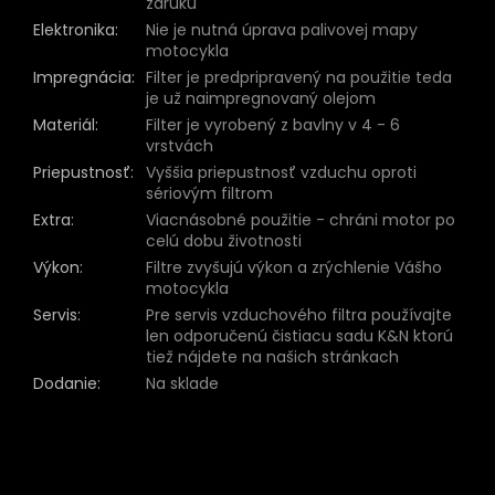
záruku
Elektronika
:
Nie je nutná úprava palivovej mapy
motocykla
Impregnácia
:
Filter je predpripravený na použitie teda
je už naimpregnovaný olejom
Materiál
:
Filter je vyrobený z bavlny v 4 - 6
vrstvách
Priepustnosť
:
Vyššia priepustnosť vzduchu oproti
sériovým filtrom
Extra
:
Viacnásobné použitie - chráni motor po
celú dobu životnosti
Výkon
:
Filtre zvyšujú výkon a zrýchlenie Vášho
motocykla
Servis
:
Pre servis vzduchového filtra používajte
len odporučenú čistiacu sadu K&N ktorú
tiež nájdete na našich stránkach
Dodanie
:
Na sklade