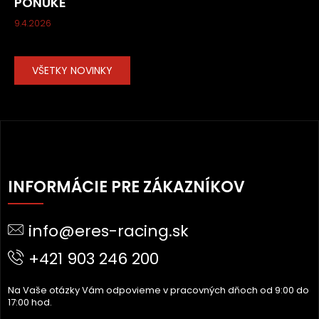
PONUKE
9.4.2026
VŠETKY NOVINKY
Z
Á
INFORMÁCIE PRE ZÁKAZNÍKOV
P
Ä
info@eres-racing.sk
T
I
+421 903 246 200
E
Na Vaše otázky Vám odpovieme v pracovných dňoch od 9:00 do
17:00 hod.