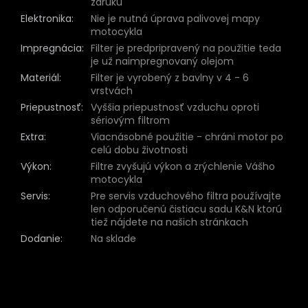
záruku
Elektronika
:
Nie je nutná úprava palivovej mapy
motocykla
Impregnácia
:
Filter je predpripravený na použitie teda
je už naimpregnovaný olejom
Materiál
:
Filter je vyrobený z bavlny v 4 - 6
vrstvách
Priepustnosť
:
Vyššia priepustnosť vzduchu oproti
sériovým filtrom
Extra
:
Viacnásobné použitie - chráni motor po
celú dobu životnosti
Výkon
:
Filtre zvyšujú výkon a zrýchlenie Vášho
motocykla
Servis
:
Pre servis vzduchového filtra používajte
len odporučenú čistiacu sadu K&N ktorú
tiež nájdete na našich stránkach
Dodanie
:
Na sklade