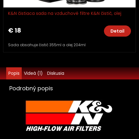
K&N čistiaca sada na vzduchové filtre K&N čistič, olej
€ 18
Detail
Sada obsahuje čistič 355ml a olej 204ml
Popis
Videá (1)
Diskusia
Podrobný popis