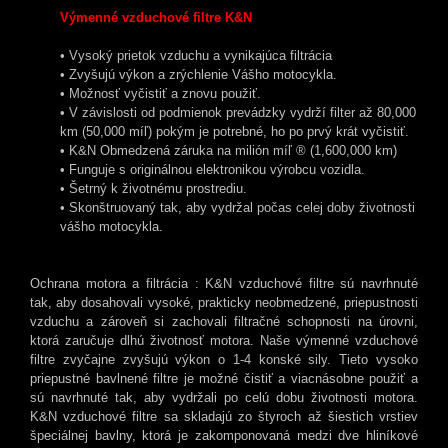
Výmenné vzduchové filtre K&N
• Vysoký prietok vzduchu a vynikajúca filtrácia
• Zvyšujú výkon a zrýchlenie Vášho motocykla.
• Možnosť vyčistiť a znovu použiť.
• V závislosti od podmienok prevádzky vydrží filter až 80,000
km (50,000 míľ) pokým je potrebné, ho po prvý krát vyčistiť.
• K&N Obmedzená záruka na milión míľ ® (1,600,000 km)
• Funguje s originálnou elektronikou výrobcu vozidla.
• Šetrný k životnému prostrediu.
• Skonštruovaný tak, aby vydržal počas celej doby životnosti
vášho motocykla.
Ochrana motora a filtrácia : K&N vzduchové filtre sú navrhnuté
tak, aby dosahovali vysoké, prakticky neobmedzené, priepustnosti
vzduchu a zároveň si zachovali filtračné schopnosti na úrovni,
ktorá zaručuje dlhú životnosť motora. Naše výmenné vzduchové
filtre zvyčajne zvyšujú výkon o 1-4 konské sily. Tieto vysoko
priepustné bavlnené filtre je možné čistiť a viacnásobne použiť a
sú navrhnuté tak, aby vydržali po celú dobu životnosti motora.
K&N vzduchové filtre sa skladajú zo štyroch až šiestich vrstiev
špeciálnej bavlny, ktorá je zakomponovaná medzi dve hliníkové