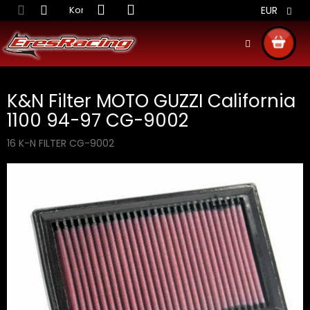
Prejsť
Kontakt
Obchodné podmienky
Doprava S
EUR
na
obsah
NÁKU
KOŠÍ
K&N Filter MOTO GUZZI California
1100 94-97 CG-9002
16 K-N FILTER CG-9002