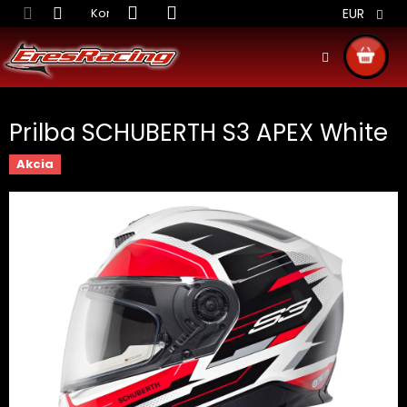
Prejsť
Kontakt
Obchodné podmienky
Doprava S
EUR
na
obsah
NÁKU
KOŠÍ
Prilba SCHUBERTH S3 APEX White
Akcia