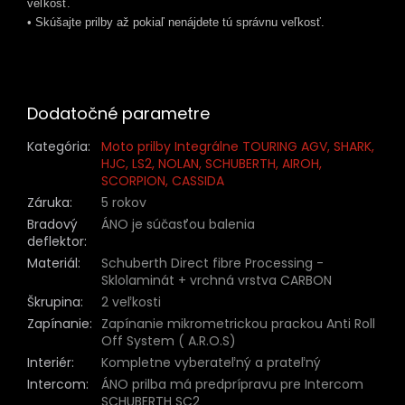
veľkosť.
• Skúšajte prilby až pokiaľ nenájdete tú správnu veľkosť.
Dodatočné parametre
Kategória
:
Moto prilby Integrálne TOURING AGV, SHARK,
HJC, LS2, NOLAN, SCHUBERTH, AIROH,
SCORPION, CASSIDA
Záruka
:
5 rokov
Bradový
ÁNO je súčasťou balenia
deflektor
:
Materiál
:
Schuberth Direct fibre Processing -
Sklolaminát + vrchná vrstva CARBON
Škrupina
:
2 veľkosti
Zapínanie
:
Zapínanie mikrometrickou prackou Anti Roll
Off System ( A.R.O.S)
Interiér
:
Kompletne vyberateľný a prateľný
Intercom
:
ÁNO prilba má predprípravu pre Intercom
SCHUBERTH SC2