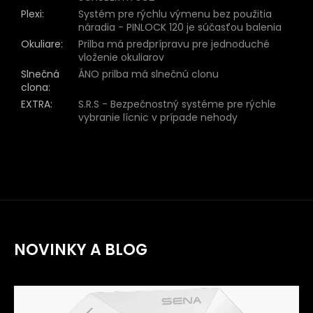
Plexi
:
Systém pre rýchlu výmenu bez použitia
náradia - PINLOCK 120 je súčasťou balenia
Okuliare
:
Prilba má predprípravu pre jednoduché
vloženie okuliarov
Slnečná
ÁNO prilba má slnečnú clonu
clona
:
EXTRA
:
S.R.S - Bezpečnostný systéme pre rýchle
vybranie lícnic v prípade nehody
NOVINKY A BLOG