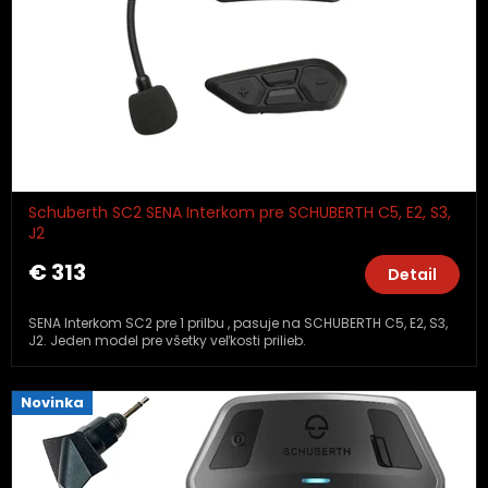
Schuberth SC2 SENA Interkom pre SCHUBERTH C5, E2, S3,
J2
€ 313
Detail
SENA Interkom SC2 pre 1 prilbu , pasuje na SCHUBERTH C5, E2, S3,
J2. Jeden model pre všetky veľkosti prilieb.
Novinka