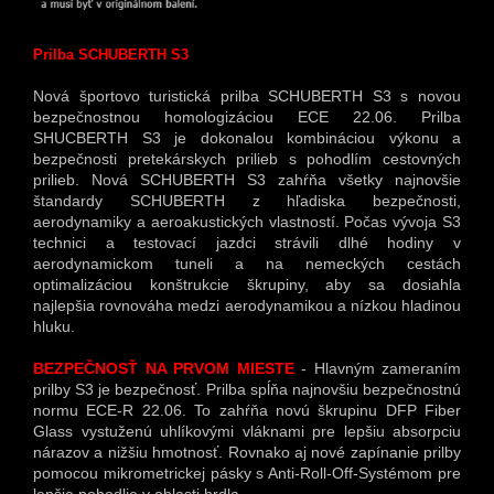
Prilba SCHUBERTH S3
Nová športovo turistická prilba SCHUBERTH S3 s novou
bezpečnostnou homologizáciou ECE 22.06. Prilba
SHUCBERTH S3 je dokonalou kombináciou výkonu a
bezpečnosti pretekárskych prilieb s pohodlím cestovných
prilieb. Nová SCHUBERTH S3 zahŕňa všetky najnovšie
štandardy SCHUBERTH z hľadiska bezpečnosti,
aerodynamiky a aeroakustických vlastností. Počas vývoja S3
technici a testovací jazdci strávili dlhé hodiny v
aerodynamickom tuneli a na nemeckých cestách
optimalizáciou konštrukcie škrupiny, aby sa dosiahla
najlepšia rovnováha medzi aerodynamikou a nízkou hladinou
hluku.
BEZPEČNOSŤ NA PRVOM MIESTE
- Hlavným zameraním
prilby S3 je bezpečnosť. Prilba spĺňa najnovšiu bezpečnostnú
normu ECE-R 22.06. To zahŕňa novú škrupinu DFP Fiber
Glass vystuženú uhlíkovými vláknami pre lepšiu absorpciu
nárazov a nižšiu hmotnosť. Rovnako aj nové zapínanie prilby
pomocou mikrometrickej pásky s Anti-Roll-Off-Systémom pre
lepšie pohodlie v oblasti hrdla.