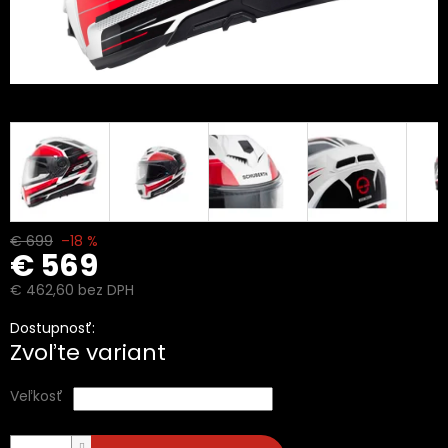
€ 699
–18 %
€ 569
€ 462,60 bez DPH
Jednotková
Dostupnosť:
cena:
Zvoľte variant
Veľkosť