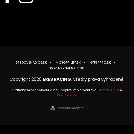
BRZDOVEHADICE.SK
MOTOPRILBY.SK
HYPERPRO.SK
DOPLNKYNAMOTO.SK
Copyright 2026
ERES RACING
. Všetky práva vyhradené.
Grafický návrh vytvořil a na Shoptet implementoval
Tomáš Hlad
&
techka s.r.o.
Vytvoril Shoptet