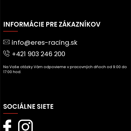
Z
Á
INFORMÁCIE PRE ZÁKAZNÍKOV
P
Ä
info@eres-racing.sk
T
I
+421 903 246 200
E
Na Vaše otázky Vám odpovieme v pracovných dňoch od 9:00 do
17:00 hod.
SOCIÁLNE SIETE