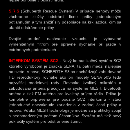
S.R.S
(Schuberth Rescue System) V prípade nehody môžu
záchranné zložky odstrániť lícne prilby jednoduchým
potiahnutím a tým znížiť sily pôsobiace na krk jazdca, čím sa
uľahčí odstránenie prilby.
Dvojité predné nasávanie vzduchu je vybavené
vymeniteľným filtrom pre správne dýchanie pri jazde v
extrémnych podmienkach.
INTERKOM SYSTÉM SC2
- Nový komunikačný systém SC2
ktorého výrobcom je značka SENA, tá patrí medzi najlepšie
na svete. V novej SCHBERTH S3 sa nachádzajú zabudované
HD reproduktory rovnaké ako pri modely SENA 50S teda
najvyššej modelovej rady. Rovnako kvalitný mikrofón a
zabudovaná anténa pracujúca na systéme MESH, Bluetooth
anténa a tiež FM anténa pre kvalitný príjem rádia. Prilba je
kompletne pripravená pre použite SC2 interkomu - stačí
jednoduché nacvaknutie zariadenia v zadnej časti prilby a
hotovo. Vďaka MESH technológii je možne sa prakticky spojiť
s neobmedzeným počtom účastníkov. Systém má tiež nový
pokročilý systém pre odstránenie šumu.