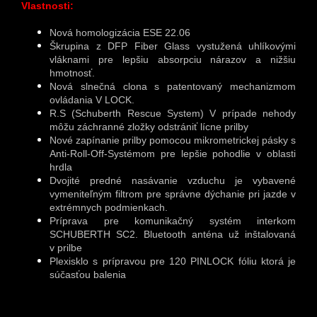
Vlastnosti:
Nová homologizácia ESE 22.06
Škrupina z DFP Fiber Glass vystužená uhlíkovými
vláknami pre lepšiu absorpciu nárazov a nižšiu
hmotnosť.
Nová slnečná clona s patentovaný mechanizmom
ovládania V LOCK.
R.S (Schuberth Rescue System) V prípade nehody
môžu záchranné zložky odstrániť lícne prilby
Nové zapínanie prilby pomocou mikrometrickej pásky s
Anti-Roll-Off-Systémom pre lepšie pohodlie v oblasti
hrdla
Dvojité predné nasávanie vzduchu je vybavené
vymeniteľným filtrom pre správne dýchanie pri jazde v
extrémnych podmienkach.
Príprava pre komunikačný systém interkom
SCHUBERTH SC2. Bluetooth anténa už inštalovaná
v prilbe
Plexisklo s prípravou pre 120 PINLOCK fóliu ktorá je
súčasťou balenia