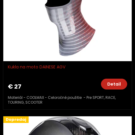
Kukla na moto DAINESE AGV
Detail
€ 27
Materiál - COOLMAX - Celoročné použitie - Pre SPORT, RACE,
TOURING, SCOOTER
Dopredaj