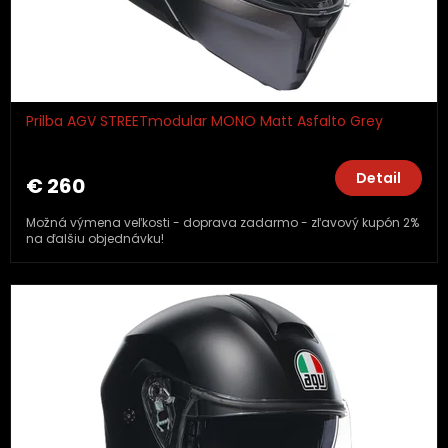
Prilba AGV STREETmodular MONO Matt Asfalto Grey
Detail
€ 260
Možná výmena veľkosti - doprava zadarmo - zľavový kupón 2%
na ďalšiu objednávku!