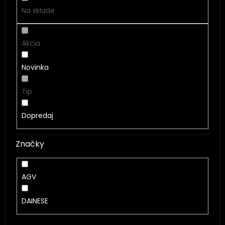
t
Na sklade
o
v
Akcia
Novinka
Tip
Dopredaj
Značky
AGV
DAINESE