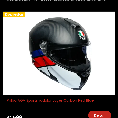
Dopredaj
Prilba AGV Sportmodular Layer Carbon Red Blue
Detail
€ 599