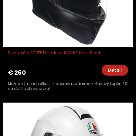
Prilba AGV STREETmodular MONO Matt Black
Detail
€ 260
Možná výmena veľkosti - doprava zadarmo - zľavový kupón 2%
na ďalšiu objednávku!