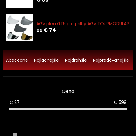
AGV plexi GT5 pre prilby AGV TOURMODULAR
€ 74
od
R
a
Abecedne
Najlacnejšie
Najdrahšie
Najpredávanejšie
d
e
n
i
Cena
e
p
€
27
€
599
r
o
d
u
k