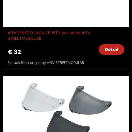
AGV PINLOCK fólia 70 GT7 pre prilby AGV
STREETMODULAR
Detail
€ 32
Pinlock fólia pre prilby AGV STREETMODULAR