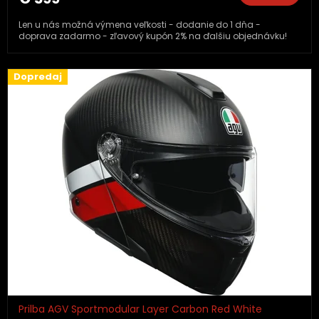
Len u nás možná výmena veľkosti - dodanie do 1 dňa -
doprava zadarmo - zľavový kupón 2% na ďalšiu objednávku!
Dopredaj
Prilba AGV Sportmodular Layer Carbon Red White