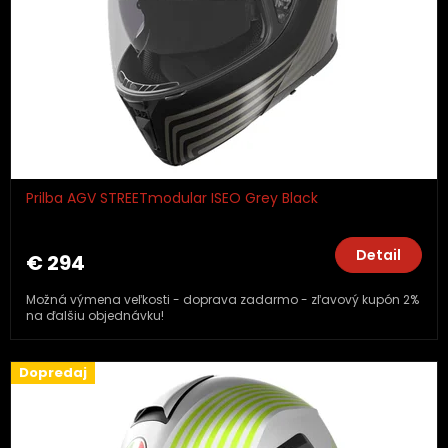
Prilba AGV STREETmodular ISEO Grey Black
Detail
€ 294
Možná výmena veľkosti - doprava zadarmo - zľavový kupón 2%
na ďalšiu objednávku!
Dopredaj