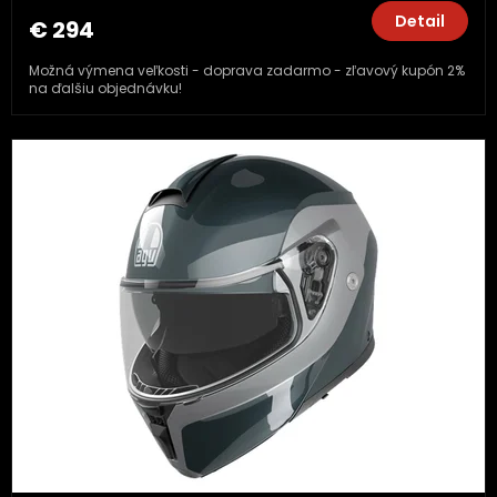
Detail
€ 294
Možná výmena veľkosti - doprava zadarmo - zľavový kupón 2%
na ďalšiu objednávku!