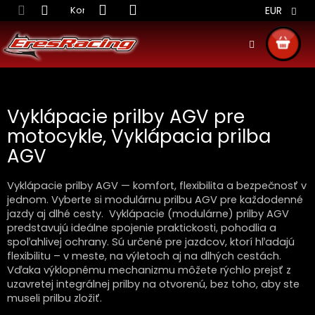
Prejsť
Kontakt
Obchodné podmienky
Doprava S
EUR
na
obsah
NÁKU
KOŠÍ
Vyklápacie prilby AGV pre
motocykle, Vyklápacia prilba
AGV
Vyklápacie prilby AGV — komfort, flexibilita a bezpečnosť v
jednom. Vyberte si modulárnu prilbu AGV pre každodenné
jazdy aj dlhé cesty.
Vyklápacie (modulárne) prilby AGV
predstavujú ideálne spojenie praktickosti, pohodlia a
spoľahlivej ochrany. Sú určené pre jazdcov, ktorí hľadajú
flexibilitu – v meste, na výletoch aj na dlhých cestách.
Vďaka výklopnému mechanizmu môžete rýchlo prejsť z
uzavretej integrálnej prilby na otvorenú, bez toho, aby ste
museli prilbu zložiť.