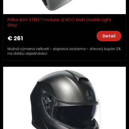
Prilba AGV STREETmodular LEVICO Matt Double Light
Grey
Detail
€ 261
Možná výmena veľkosti - doprava zadarmo - zľavový kupón 2%
na ďalšiu objednávku!