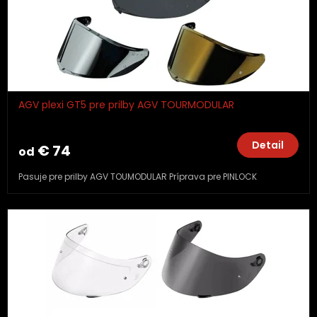
AGV plexi GT5 pre prilby AGV TOURMODULAR
Detail
€ 74
od
Pasuje pre prilby AGV TOUMODULAR Príprava pre PINLOCK