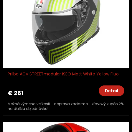
Prilba AGV STREETmodular ISEO Matt White Yellow Fluo
Detail
€ 261
Možná výmena veľkosti - doprava zadarmo - zľavový kupón 2%
na ďalšiu objednávku!