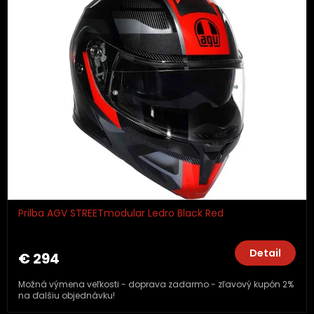
Prilba AGV STREETmodular Ledro Black Red
Detail
€ 294
Možná výmena veľkosti - doprava zadarmo - zľavový kupón 2%
na ďalšiu objednávku!