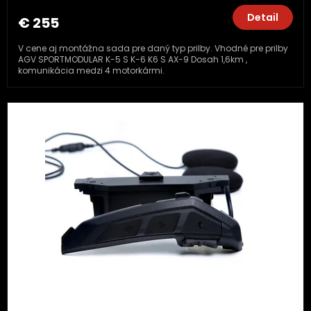
Detail
€ 255
V cene aj montážna sada pre daný typ prilby. Vhodné pre prilby
AGV SPORTMODULAR K-5 S K-6 K6 S AX-9 Dosah 1,6km ,
komunikácia medzi 4 motorkármi.