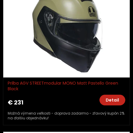
Prilba AGV STREETmodular MONO Matt Pastello Green
Black
Detail
€ 231
Možná výmena veľkosti - doprava zadarmo - zľavový kupón 2%
na ďalšiu objednávku!