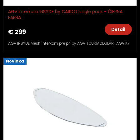
AGV interkom INSYDE by CARDO single pack - ČIERNA
FARBA
Detail
€ 299
AGV INSYDE Mesh interkom pre prilby AGV TOURMODULAR , AGV K7
Novinka