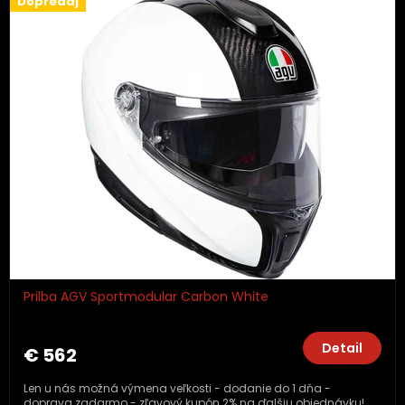
Dopredaj
Prilba AGV Sportmodular Carbon White
Detail
€ 562
Len u nás možná výmena veľkosti - dodanie do 1 dňa -
doprava zadarmo - zľavový kupón 2% na ďalšiu objednávku!