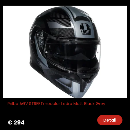
Prilba AGV STREETmodular Ledro Matt Black Grey
Detail
€ 294