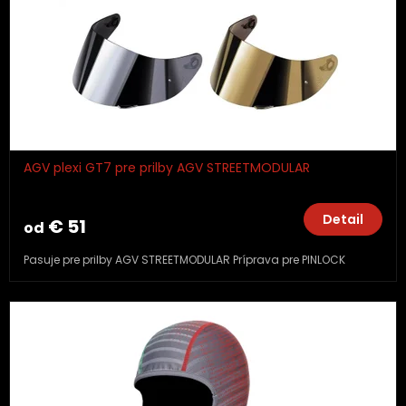
AGV plexi GT7 pre prilby AGV STREETMODULAR
Detail
€ 51
od
Pasuje pre prilby AGV STREETMODULAR Príprava pre PINLOCK