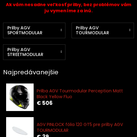
Ak vám nesadne veľkosť prilby, bez problémov vám
ju vymeníme za inú.
Prilby AGV
Prilby AGV
SPORTMODULAR
TOURMODULAR
Prilby AGV
STREETMODULAR
Najpredávanejšie
Prilba AGV Tourmodular Perception Matt
Black Yellow Fluo
€ 506
AGV PINLOCK fólia 120 GT5 pre prilby AGV
TOURMODULAR
€ 39