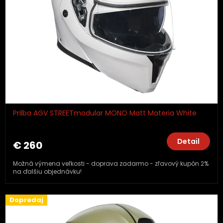
Prilba AGV STREETmodular MONO Matt Materia White
Detail
€ 260
Možná výmena veľkosti - doprava zadarmo - zľavový kupón 2%
na ďalšiu objednávku!
Dopredaj