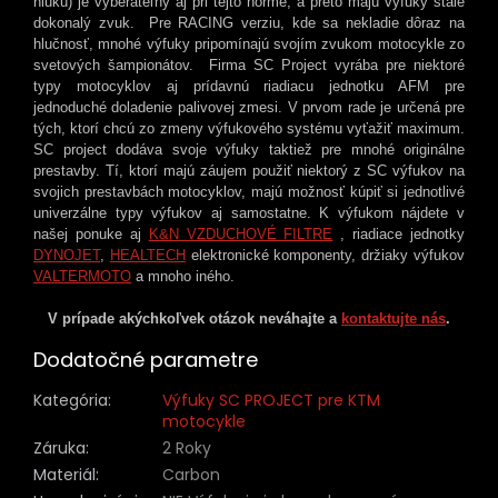
hluku) je vyberateľný aj pri tejto norme, a preto majú výfuky stále
dokonalý zvuk. Pre RACING verziu, kde sa nekladie dôraz na
hlučnosť, mnohé výfuky pripomínajú svojím zvukom motocykle zo
svetových šampionátov. Firma SC Project vyrába pre niektoré
typy motocyklov aj prídavnú riadiacu jednotku AFM pre
jednoduché doladenie palivovej zmesi. V prvom rade je určená pre
tých, ktorí chcú zo zmeny výfukového systému vyťažiť maximum.
SC project dodáva svoje výfuky takt
iež pre mnohé originálne
prestavby. Tí, ktorí majú záujem použiť niektorý z SC výfukov na
svojich prestavbách motocyklov, majú možnosť kúpiť si jednotlivé
univerzálne typy výfukov aj samostatne. K výfukom nájdete v
našej ponuke aj
K&N VZDUCHOVÉ FILTRE
, riadiace jednotky
DYNOJET
,
HEALTECH
elektronické komponenty, držiaky výfukov
VALTERMOTO
a mnoho iného.
V prípade akýchkoľvek otázok neváhajte a
kontaktujte nás
.
Dodatočné parametre
Kategória
:
Výfuky SC PROJECT pre KTM
motocykle
Záruka
:
2 Roky
Materiál
:
Carbon