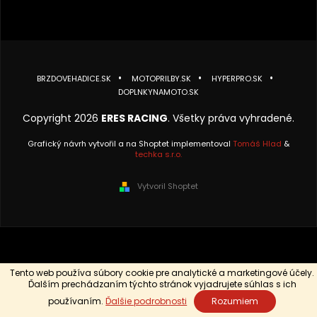
BRZDOVEHADICE.SK
MOTOPRILBY.SK
HYPERPRO.SK
DOPLNKYNAMOTO.SK
Copyright 2026
ERES RACING
. Všetky práva vyhradené.
Grafický návrh vytvořil a na Shoptet implementoval
Tomáš Hlad
&
techka s.r.o.
Vytvoril Shoptet
Tento web používa súbory cookie pre analytické a marketingové účely.
Ďalším prechádzaním týchto stránok vyjadrujete súhlas s ich
používaním.
Ďalšie podrobnosti
Rozumiem