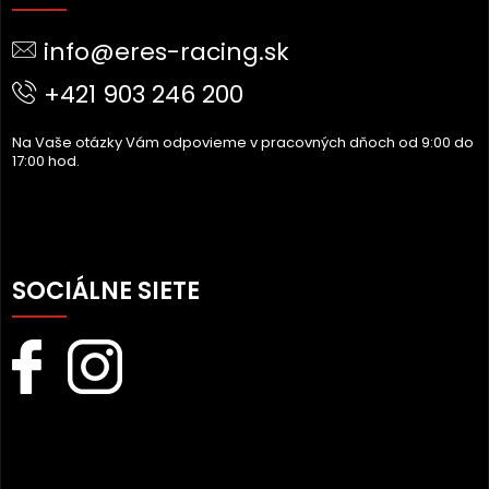
P
Ä
info@eres-racing.sk
T
I
+421 903 246 200
E
Na Vaše otázky Vám odpovieme v pracovných dňoch od 9:00 do
17:00 hod.
SOCIÁLNE SIETE