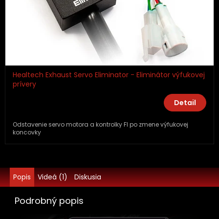
Healtech Exhaust Servo Eliminator - Eliminátor výfukovej
prívery
Detail
Odstavenie servo motora a kontrolky FI po zmene výfukovej
koncovky
Popis
Videá (1)
Diskusia
Podrobný popis