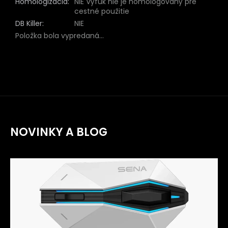
Homologizácia
:
NIE Výfuk nie je homologovaný pre
cestné použitie
DB Killer
:
NIE
Položka bola vypredaná…
NOVINKY A BLOG