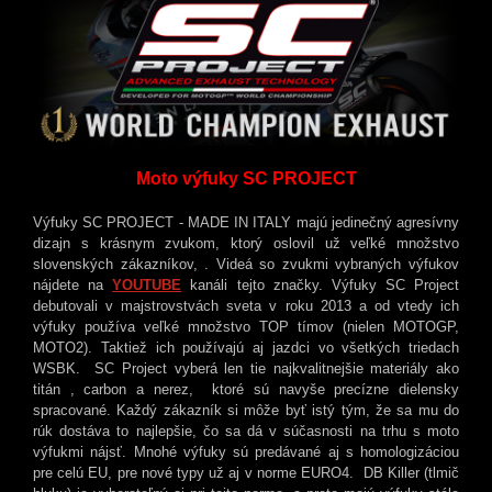
Moto výfuky SC PROJECT
Výfuky SC PROJECT - MADE IN ITALY majú jedinečný agresívny
dizajn s krásnym zvukom, ktorý oslovil už veľké množstvo
slovenských zákazníkov, . Videá so zvukmi vybraných výfukov
nájdete na
YOUTUBE
kanáli tejto značky. Výfuky SC Project
debutovali v majstrovstvách sveta v roku 2013 a od vtedy ich
výfuky používa veľké množstvo TOP tímov (nielen MOTOGP,
MOTO2). Taktiež ich používajú aj jazdci vo všetkých triedach
WSBK. SC Project vyberá len tie najkvalitnejšie materiály ako
titán , carbon a nerez, ktoré sú navyše precízne dielensky
spracované. Každý zákazník si môže byť istý tým, že sa mu do
rúk dostáva to najlepšie, čo sa dá v súčasnosti na trhu s moto
výfukmi nájsť. Mnohé výfuky sú predávané aj s homologizáciou
pre celú EU, pre nové typy už aj v norme EURO4. DB Killer (tlmič