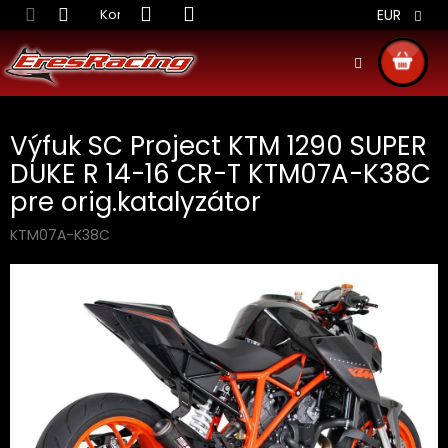
Prejsť
Kontakt
Obchodné podmienky
Doprava S
EUR
na
obsah
NÁKU
KOŠÍ
Výfuk SC Project KTM 1290 SUPER
DUKE R 14-16 CR-T KTM07A-K38C
pre orig.katalyzátor
KTM07A-K38C