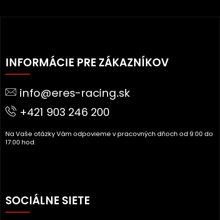
Z
Á
INFORMÁCIE PRE ZÁKAZNÍKOV
P
Ä
info@eres-racing.sk
T
I
+421 903 246 200
E
Na Vaše otázky Vám odpovieme v pracovných dňoch od 9:00 do
17:00 hod.
SOCIÁLNE SIETE