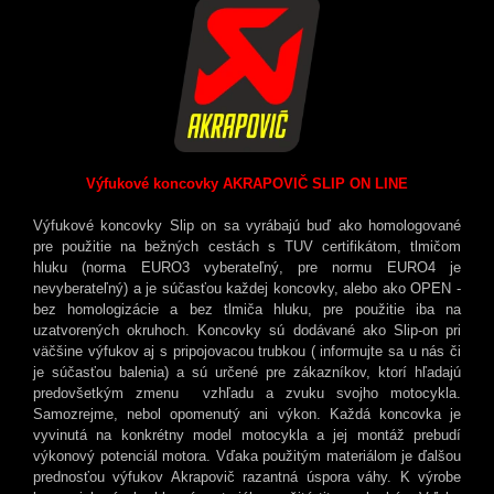
Výfukové koncovky AKRAPOVIČ SLIP ON LINE
Výfukové koncovky Slip on sa vyrábajú buď ako homologované
pre použitie na bežných cestách s TUV certifikátom, tlmičom
hluku (norma EURO3 vyberateľný, pre normu EURO4 je
nevyberateľný) a je súčasťou každej koncovky, alebo ako OPEN -
bez homologizácie a bez tlmiča hluku, pre použitie iba na
uzatvorených okruhoch. Koncovky sú dodávané ako Slip-on pri
väčšine výfukov aj s pripojovacou trubkou ( informujte sa u nás či
je súčasťou balenia) a sú určené pre zákazníkov, ktorí hľadajú
predovšetkým zmenu vzhľadu a zvuku svojho motocykla.
Samozrejme, nebol opomenutý ani výkon. Každá koncovka je
vyvinutá na konkrétny model motocykla a jej montáž prebudí
výkonový potenciál motora. Vďaka použitým materiálom je ďalšou
prednosťou výfukov Akrapovič razantná úspora váhy. K výrobe