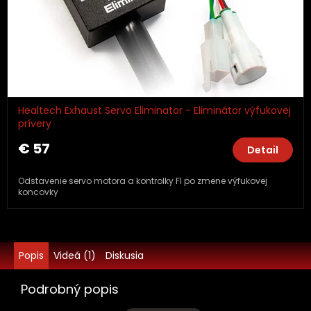
Healtech Exhaust Servo Eliminator - Eliminátor výfukovej
prívery
€ 57
Detail
Odstavenie servo motora a kontrolky FI po zmene výfukovej
koncovky
Popis
Videá (1)
Diskusia
Podrobný popis