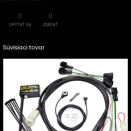
OPÝTAŤ SA
ZDIEĽAŤ
Súvisiaci tovar