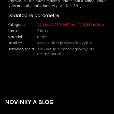
koncoviek sú ako hlavné materiály použité titan a karbón. Vďaka
týmto materiálom vážia koncovky od 1,6 do 2,4kg.
Dodatočné parametre
Kategória
:
Výfuky AKRAPOVIČ pre PIAGGIO skútre
Záruka
:
2 Roky
Materiál
:
Nerez
DB Killer
:
ÁNO DB killer je súčasťou výfuku
Homologizácia
:
ÁNO Výfuk je homologovaný pre
cestné použitie
NOVINKY A BLOG