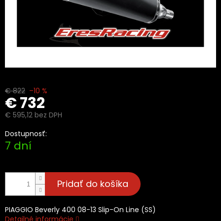
€ 822
–10 %
€ 732
€ 595,12 bez DPH
Jednotková
Dostupnosť:
cena:
7 dní
Pridať do košíka
PIAGGIO Beverly 400 08-13 Slip-On Line (SS)
Detailné informácie