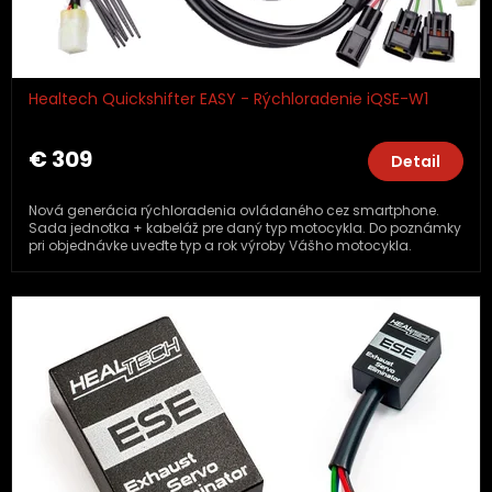
Healtech Quickshifter EASY - Rýchloradenie iQSE-W1
€ 309
Detail
Nová generácia rýchloradenia ovládaného cez smartphone.
Sada jednotka + kabeláž pre daný typ motocykla. Do poznámky
pri objednávke uveďte typ a rok výroby Vášho motocykla.