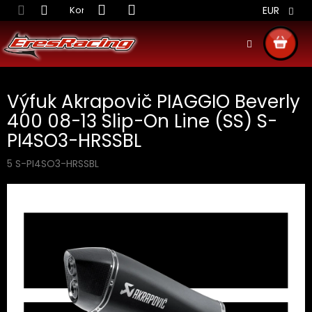
Prejsť
Kontakt
Obchodné podmienky
Doprava S
EUR
na
obsah
NÁKU
KOŠÍ
Výfuk Akrapovič PIAGGIO Beverly
400 08-13 Slip-On Line (SS) S-
PI4SO3-HRSSBL
5 S-PI4SO3-HRSSBL