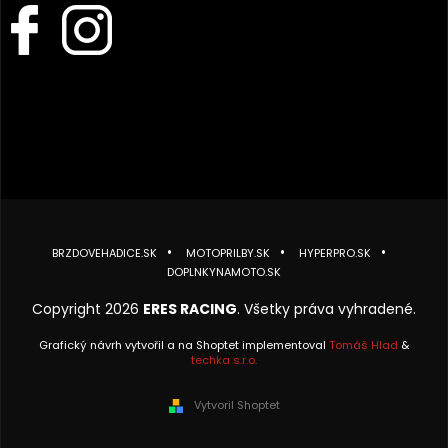
BRZDOVEHADICE.SK
MOTOPRILBY.SK
HYPERPRO.SK
DOPLNKYNAMOTO.SK
Copyright 2026
ERES RACING
. Všetky práva vyhradené.
Grafický návrh vytvořil a na Shoptet implementoval
Tomáš Hlad
&
techka s.r.o.
Vytvoril Shoptet