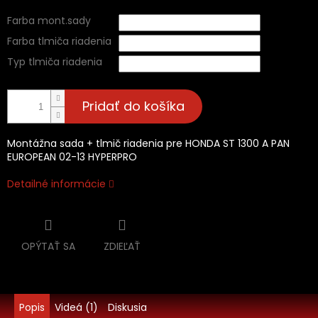
Farba mont.sady
Farba tlmiča riadenia
Typ tlmiča riadenia
Pridať do košíka
Montážna sada + tlmič riadenia pre HONDA ST 1300 A PAN
EUROPEAN 02-13 HYPERPRO
Detailné informácie
OPÝTAŤ SA
ZDIEĽAŤ
Popis
Videá (1)
Diskusia