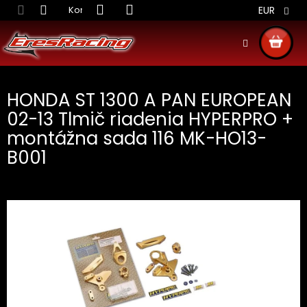
Prejsť
Kontakt
Obchodné podmienky
Doprava S
EUR
na
obsah
NÁKU
KOŠÍ
HONDA ST 1300 A PAN EUROPEAN
02-13 Tlmič riadenia HYPERPRO +
montážna sada 116 MK-HO13-
B001