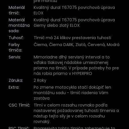
pre montáž
Materiál
Kvalitný dural T67075 povrchová úprava
tlmič
:
ELOX
Materiál
Kvalitný dural T67075 povrchová úprava
montážna
čierny alebo zlatý ELOX
sada
:
Tuhosť
:
Tlmič má 24 klikov prestavenia tuhosti
Farby
Čierna, Čierna DARK, Zlatá, Červená, Modrá
tlmiča
:
Servis
:
Mimoriadne dlhý servisný interval a to
vďaka tlakovej nádobke umiestnenej
priamo na tlmiči. V prípade potreby ho pre
nás robia priamo v HYPERPRO
Záruka
:
2 Roky
Extra
:
Po zmene motocykla stačí dokúpiť len
montážnu sadu - tlmič riadenia Vám
zostáva
CSC Tlmič
:
Tlmí v celom rozsahu rovnako podľa
nastavenej požadovanej tuhosti tlmenia a
nástup tejto sily je v celom rozsahu
rovnaký.
RSC Tlmič
:
Progresivita tohto tlmiča zabezpečuje to