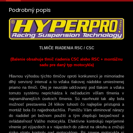
Podrobný popis
TLMIČE RIADENIA RSC / CSC
(Balenie obsahuje tlmič riadenia CSC alebo RSC + montážnu
sadu pre daný typ motocykla)
Hlavnou výhodou týchto tlmičov oproti konkurencii je mimoriadne
dlhý servisný interval a to vďaka tlakovej nádobke umiestnenej
priamo na tlmiči. Olej je neustále udržovaný pod tlakom a vďaka
tomuto systému neprichádza k nežiaducim vôľam tlmenia v
najnamáhanejších úsekoch tlmenia. Sú navrhnuté tak aby bola
možnosť prestavenia 24 klikov tuhosti čo najlepšie prístupná a
montáž bola čo najjednoduchšia. Pomôžu Vám eliminovať nárazy
do riadidiel pri bežnom použití a tým zlepšujú bezpečnosť a
ovládateľnosť Vášho motocykla. Efektívne kontrolujú nepríjemné
vlnenie pri výjazdoch a v nájazdoch do zákrut na okruhu a znižujú
riziko straty kontroly nad motocyklom. Pri zmene motocykla si