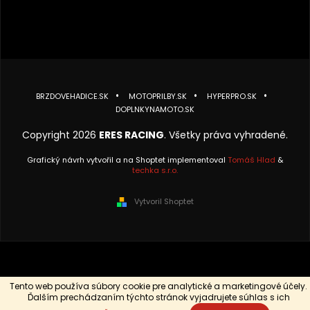
BRZDOVEHADICE.SK
MOTOPRILBY.SK
HYPERPRO.SK
DOPLNKYNAMOTO.SK
Copyright 2026
ERES RACING
. Všetky práva vyhradené.
Grafický návrh vytvořil a na Shoptet implementoval
Tomáš Hlad
&
techka s.r.o.
Vytvoril Shoptet
Tento web používa súbory cookie pre analytické a marketingové účely.
Ďalším prechádzaním týchto stránok vyjadrujete súhlas s ich