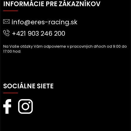
Á
INFORMÁCIE PRE ZÁKAZNÍKOV
P
Ä
info@eres-racing.sk
T
I
+421 903 246 200
E
Na Vaše otázky Vám odpovieme v pracovných dňoch od 9:00 do
17:00 hod.
SOCIÁLNE SIETE