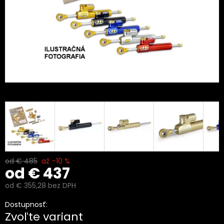
od € 485
až –10 %
od
€ 437
od
€ 355,28
bez DPH
Jednotková
Dostupnosť:
cena:
Zvoľte variant