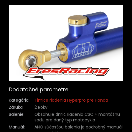
Dodatočné parametre
Kategória
:
Tlmiče riadenia Hyperpro pre Honda
Záruka
:
2 Roky
Balenie
:
Obsahuje tlmič riadenia CSC + montážnu
sadu pre daný typ motocykla
Manuál
:
ÁNO súčasťou balenia je podrobný manuál