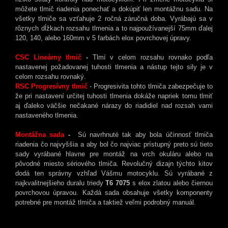
môžete tlmič riadenia ponechať a dokúpiť len montážnu sadu. Na
všetky tlmiče sa vzťahuje 2 ročná záručná doba. Vyrábajú sa v
rôznych dĺžkach rozsahu tlmenia a to najpoužívanejší 75mm ďalej
120, 140, alebo 160mm v 5 farbách elox povrchovej úpravy.
CSC Lineárny tlmič
-
Tlmí v celom rozsahu rovnako podľa
nastavenej požadovanej tuhosti tlmenia a nástup tejto sily je v
celom rozsahu rovnaký.
RSC Progresívny tlmič
- Progresivita tohto tlmiča zabezpečuje to
že pri nastavení určitej tuhosti tlmenia dokáže napriek tomu tlmiť
aj ďaleko väčšie nečakané nárazy do riadidiel nad rozsah vami
nastaveného tlmenia.
Montážna sada
-
Sú navrhnuté tak aby bola účinnosť tlmiča
riadenia čo najvyššia a aby bol čo najviac prístupný preto sú tieto
sady vyrábané hlavne pre montáž na vrch okuláru alebo na
pôvodné miesto sériového tlmiča. Revolučný dizajn týchto kitov
dodá ten správny vzhľad Vášmu motocyklu. Sú vyrábané z
najkvalitnejšieho duralu triedy
T6 7075
s elox zlatou alebo čiernou
povrchovou úpravou. Každá sada obsahuje všetky komponenty
potrebné pre montáž tlmiča a taktiež veľmi podrobný manuál.