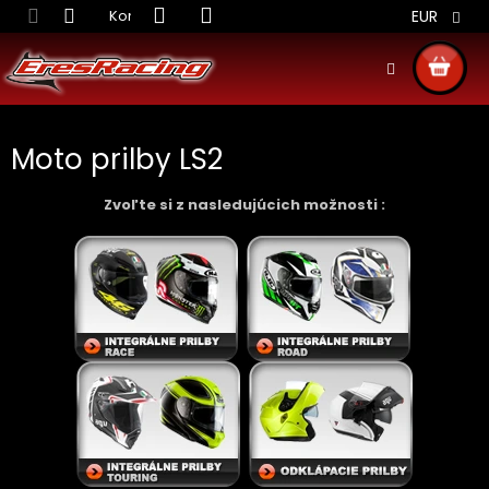
Prejsť
Kontakt
Obchodné podmienky
Doprava S
EUR
na
obsah
NÁKU
KOŠÍ
Moto prilby LS2
Zvoľte si z nasledujúcich možnosti :