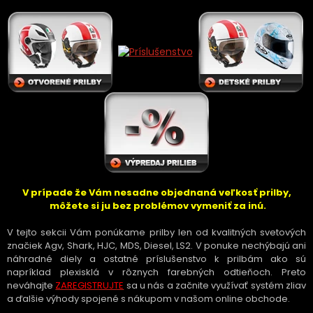
V prípade že Vám nesadne objednaná veľkosť prilby,
môžete si ju bez problémov vymeniť za inú.
V tejto sekcii Vám ponúkame prilby len od kvalitných svetových
značiek Agv, Shark, HJC, MDS, Diesel, LS2. V ponuke nechýbajú ani
náhradné diely a ostatné príslušenstvo k prilbám ako sú
napríklad plexisklá v rôznych farebných odtieňoch.
Preto
neváhajte
ZAREGISTRUJTE
sa u nás a začnite využívať systém zliav
a ďalšie výhody spojené s nákupom v našom online obchode.