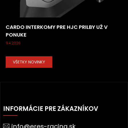
CARDO INTERKOMY PRE HJC PRILBY UŽ V
PONUKE
9.4.2026
VŠETKY NOVINKY
Z
Á
INFORMÁCIE PRE ZÁKAZNÍKOV
P
Ä
info@eres-racing.sk
T