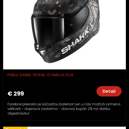
Prilba SHARK SKWAL i3 Hellcat KUA
Detail
€ 299
Farebné plexisklo je súčasťou balenia! Len u nás možná výmena
veľkosti - doprava zadarmo - zľavový kupón 2% na ďalšiu
objednávku!