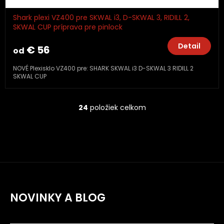
Shark plexi VZ400 pre SKWAL i3, D-SKWAL 3, RIDILL 2,
SKWAL CUP príprava pre pinlock
Detail
€ 56
od
NOVÉ Plexisklo VZ400 pre: SHARK SKWAL i3 D-SKWAL 3 RIDILL 2
SKWAL CUP
24
položiek celkom
O
v
l
á
d
a
c
i
e
NOVINKY A BLOG
p
r
v