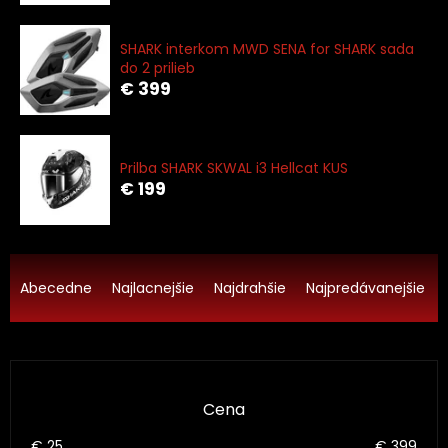
SHARK interkom MWD SENA for SHARK sada
do 2 prilieb
€ 399
Prilba SHARK SKWAL i3 Hellcat KUS
€ 199
R
a
Abecedne
Najlacnejšie
Najdrahšie
Najpredávanejšie
d
e
n
i
e
Cena
p
r
€
25
€
399