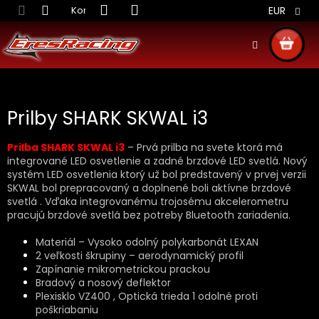
Prejsť
Kontakt
Obchodné podmienky
Doprava S
EUR
na
obsah
NÁKU
KOŠÍ
B
Prilby SHARK SKWAL i3
o
č
n
Prilba SHARK SKWAL i3
– Prvá prilba na svete ktorá má
integrované LED osvetlenie a zadné brzdové LED svetlá. Nový
ý
systém LED osvetlenia ktorý už bol predstavený v prvej verzii
p
SKWAL bol prepracovaný a doplnené boli aktívne brzdové
a
svetlá . Vďaka integrovanému trojosému akcelerometru
n
pracujú brzdové svetlá bez potreby Bluetooth zariadenia.
e
l
Materiál – Vysoko odolný polykarbonát LEXAN
2 veľkosti škrupiny – aerodynamický profil
Zapínanie mikrometrickou prackou
Bradový a nosový deflektor
Plexisklo VZ400 , Optická trieda 1 odolné proti
poškriabaniu