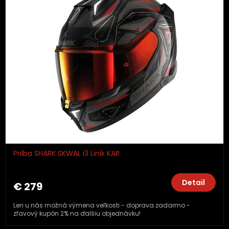
Prilba SHARK SKWAL i3 Linik KAR
Detail
€ 279
Len u nás možná výmena veľkosti - doprava zadarmo -
zľavový kupón 2% na ďalšiu objednávku!