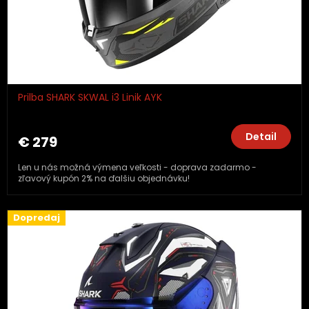
Prilba SHARK SKWAL i3 Linik AYK
Detail
€ 279
Len u nás možná výmena veľkosti - doprava zadarmo -
zľavový kupón 2% na ďalšiu objednávku!
Dopredaj