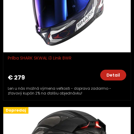
Prilba SHARK SKWAL i3 Linik BWR
Detail
€ 279
Len u nás možná výmena veľkosti - doprava zadarmo -
zľavový kupón 2% na ďalšiu objednávku!
Dopredaj