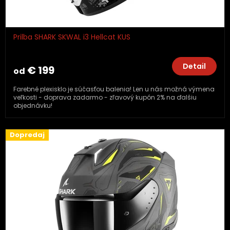
Prilba SHARK SKWAL i3 Hellcat KUS
Detail
€ 199
od
Farebné plexisklo je súčasťou balenia! Len u nás možná výmena
veľkosti - doprava zadarmo - zľavový kupón 2% na ďalšiu
objednávku!
Dopredaj