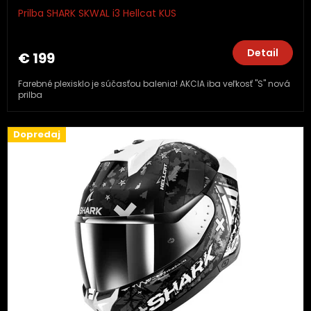
Prilba SHARK SKWAL i3 Hellcat KUS
Detail
€ 199
Farebné plexisklo je súčasťou balenia! AKCIA iba veľkosť "S" nová
prilba
Dopredaj