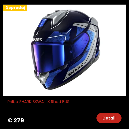
Dopredaj
Prilba SHARK SKWAL i3 Rhad BUS
Detail
€ 279