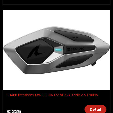
SHARK interkom MWS SENA for SHARK sada do 1 prilby
Detail
€ 225