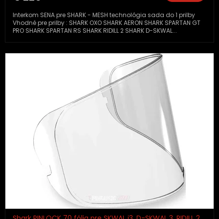
Interkom SENA pre SHARK - MESH technológia sada do 1 prilby
Vhodné pre prilby : SHARK OXO SHARK AERON SHARK SPARTAN GT
PRO SHARK SPARTAN RS SHARK RIDILL 2 SHARK D-SKWAL...
Shark PINLOCK 70 fólia pre SKWAL i3, D-SKWAL 3, RIDILL 2,