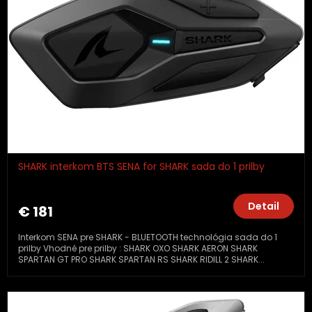
SHARK interkom BTS SENA for SHARK sada do 1 prilby
Detail
€ 181
Interkom SENA pre SHARK - BLUETOOTH technológia sada do 1
prilby Vhodné pre prilby : SHARK OXO SHARK AERON SHARK
SPARTAN GT PRO SHARK SPARTAN RS SHARK RIDILL 2 SHARK...