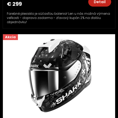
Detail
€ 299
Farebné plexisklo je súčasťou balenia! Len u nás možná výmena
veľkosti - doprava zadarmo - zľavový kupón 2% na ďalšiu
objednávku!
Akcia