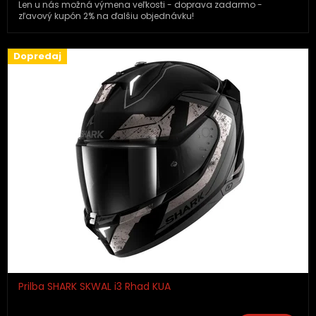
Len u nás možná výmena veľkosti - doprava zadarmo -
zľavový kupón 2% na ďalšiu objednávku!
Dopredaj
Prilba SHARK SKWAL i3 Rhad KUA