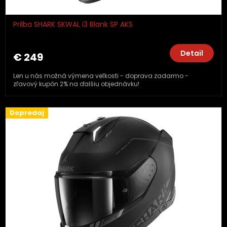
Prilba SHARK SKWAL i3 Blank SP AKS
Detail
€ 249
Len u nás možná výmena veľkosti - doprava zadarmo -
zľavový kupón 2% na ďalšiu objednávku!
Dopredaj