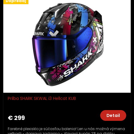
Dopredaj
Prilba SHARK SKWAL i3 Hellcat KUB
Detail
€ 299
Farebné plexisklo je súčasťou balenia! Len u nás možná výmena
veľkosti - doprava zadarmo - zľavový kupón 2% na ďalšiu