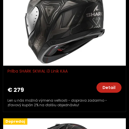
Prilba SHARK SKWAL i3 Linik KAA
Detail
€ 279
Len u nás možná výmena veľkosti - doprava zadarmo -
zľavový kupón 2% na ďalšiu objednávku!
Dopredaj