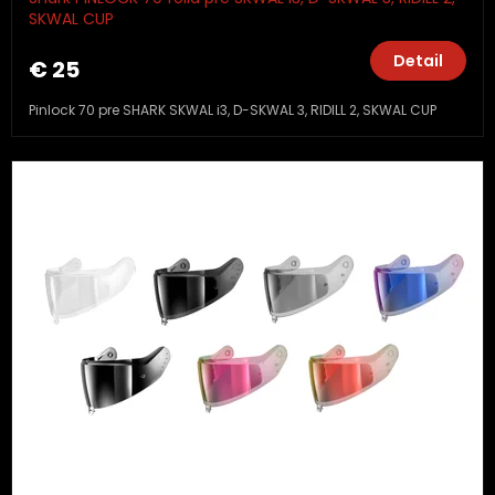
SKWAL CUP
Detail
€ 25
Pinlock 70 pre SHARK SKWAL i3, D-SKWAL 3, RIDILL 2, SKWAL CUP