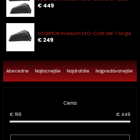
€ 449
SCORPION Interkom EXO-COM LINK-1 Single
€ 249
R
a
Abecedne
Najlacnejšie
Najdrahšie
Najpredávanejšie
d
e
n
i
Cena
e
p
€
166
€
449
r
o
d
u