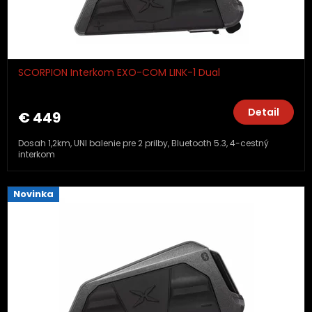
SCORPION Interkom EXO-COM LINK-1 Dual
Detail
€ 449
Dosah 1,2km, UNI balenie pre 2 prilby, Bluetooth 5.3, 4-cestný
interkom
Novinka