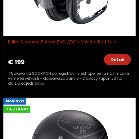
Prilba Scorpion Belfast EVO ADONIS White Red Blue
Detail
€ 199
7% zľava na SCORPION po registrácii v eshope. Len u nás možná
výmena veľkosti - doprava zadarmo - zľavový kupón 2% na
ďalšiu objednávku!
Novinka
7% ZLAVA!