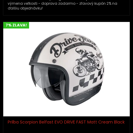
výmena veľkosti - doprava zadarmo - zľavový kupón 2% na
ďalšiu objednávku!
7% ZLAVA!
Prilba Scorpion Belfast EVO DRIVE FAST Matt Cream Black