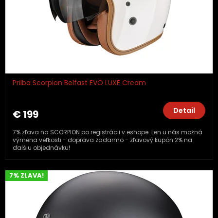
Prilba Scorpion Belfast EVO LUXE Cream
Detail
€ 199
7% zľava na SCORPION po registrácii v eshope. Len u nás možná
výmena veľkosti - doprava zadarmo - zľavový kupón 2% na
ďalšiu objednávku!
7% ZLAVA!