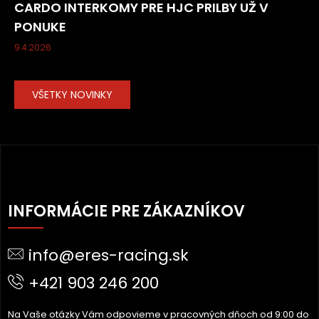
CARDO INTERKOMY PRE HJC PRILBY UŽ V
PONUKE
9.4.2026
VŠETKY NOVINKY
Z
Á
INFORMÁCIE PRE ZÁKAZNÍKOV
P
Ä
info@eres-racing.sk
T
I
+421 903 246 200
E
Na Vaše otázky Vám odpovieme v pracovných dňoch od 9:00 do