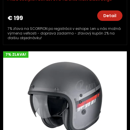
Detail
€ 199
7% zľava na SCORPION po registrácii v eshope. Len u nás možná
výmena veľkosti - doprava zadarmo - zľavový kupón 2% na
ďalšiu objednávku!
7% ZLAVA!