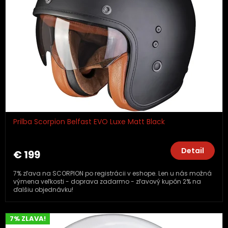
Prilba Scorpion Belfast EVO Luxe Matt Black
Detail
€ 199
7% zľava na SCORPION po registrácii v eshope. Len u nás možná
výmena veľkosti - doprava zadarmo - zľavový kupón 2% na
ďalšiu objednávku!
7% ZLAVA!