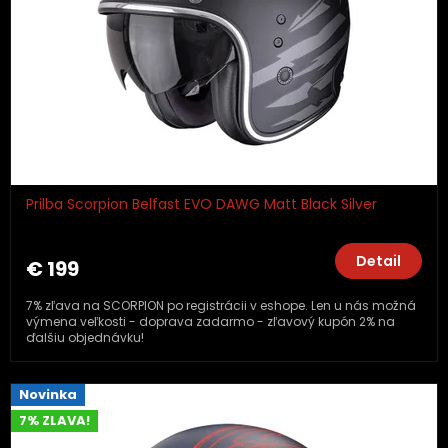
Prilba Scorpion Belfast EVO DAWG Matt Black Silver
Detail
€ 199
7% zľava na SCORPION po registrácii v eshope. Len u nás možná
výmena veľkosti - doprava zadarmo - zľavový kupón 2% na
ďalšiu objednávku!
Novinka
7% ZLAVA!