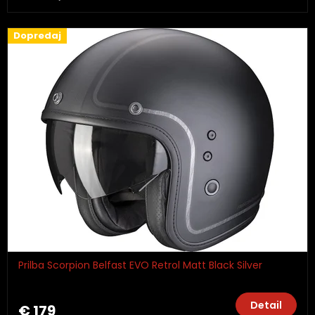
Dopredaj
Prilba Scorpion Belfast EVO Retrol Matt Black Silver
Detail
€ 179