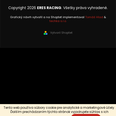
Copyright 2026
ERES RACING
. Všetky práva vyhradené.
Grafický návrh vytvořil a na Shoptet implementoval
Tomáš Hlad
&
techka s.r.o.
Vytvoril Shoptet
Tento web používa súbory cookie pre analytické a marketingové účely.
Ďalším prechádzaním týchto stránok vyjadrujete súhlas s ich