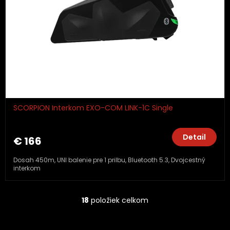
SCORPION Interkom EXO-COM LINK-1C Single
Detail
€ 166
Dosah 450m, UNI balenie pre 1 prilbu, Bluetooth 5.3, Dvojcestný
interkom
18
položiek celkom
O
v
l