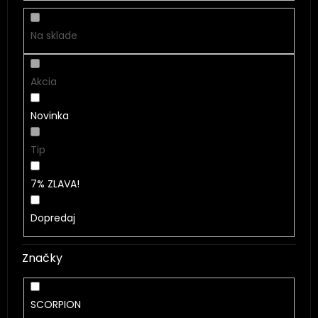
k
t
Na sklade
o
v
Akcia
Novinka
Tip
7% ZLAVA!
Dopredaj
Značky
SCORPION