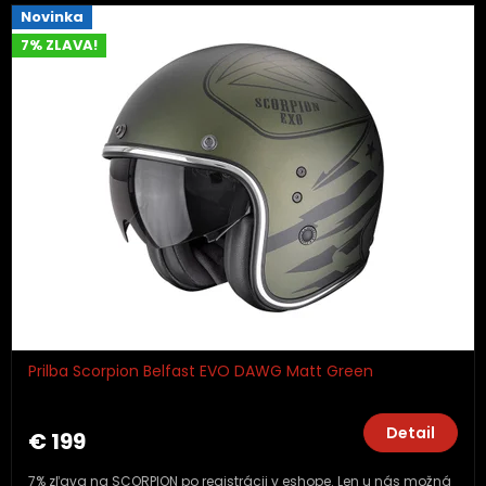
Novinka
7% ZLAVA!
Prilba Scorpion Belfast EVO DAWG Matt Green
Detail
€ 199
7% zľava na SCORPION po registrácii v eshope. Len u nás možná