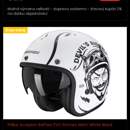
Možná výmena veľkosti - doprava zadarmo - zľavový kupón 2%
na ďalšiu objednávku!
Dopredaj
Prilba Scorpion Belfast EVO Romeo Matt White Black