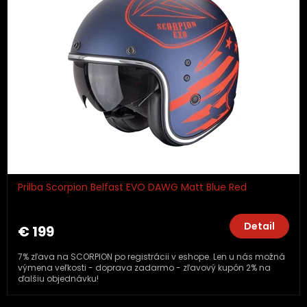
Prilba Scorpion Belfast EVO DAWG Matt Blue Red
Detail
€ 199
7% zľava na SCORPION po registrácii v eshope. Len u nás možná
výmena veľkosti - doprava zadarmo - zľavový kupón 2% na
ďalšiu objednávku!