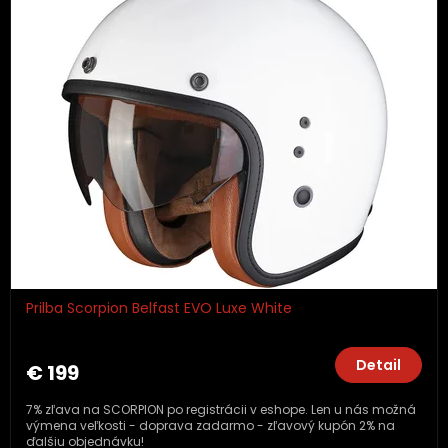
Prilba Scorpion Belfast EVO Luxe White
Detail
€ 199
7% zľava na SCORPION po registrácii v eshope. Len u nás možná
výmena veľkosti - doprava zadarmo - zľavový kupón 2% na
ďalšiu objednávku!