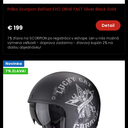
Prilba Scorpion Belfast EVO DRIVE FAST Silver Black Gold
Detail
€ 199
7% zľava na SCORPION po registrácii v eshope. Len u nás možná
výmena veľkosti - doprava zadarmo - zľavový kupón 2% na
ďalšiu objednávku!
Novinka
7% ZLAVA!