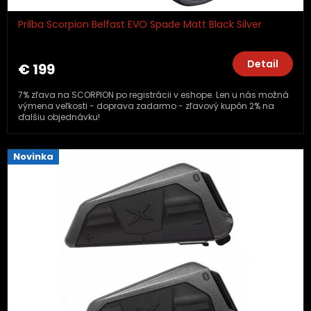
Prilba Scorpion Belfast EVO Spade Matt Black Silver
Detail
€ 199
7% zľava na SCORPION po registrácii v eshope. Len u nás možná
výmena veľkosti - doprava zadarmo - zľavový kupón 2% na
ďalšiu objednávku!
Novinka