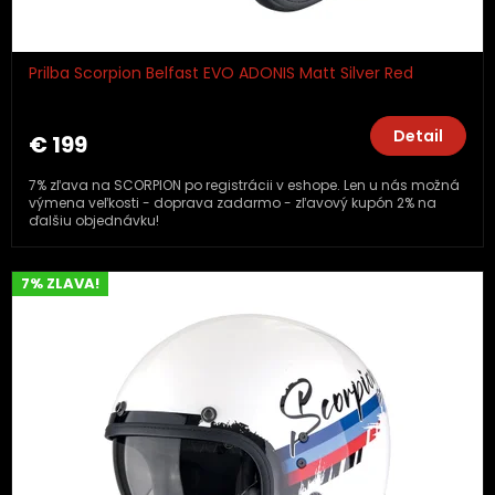
Prilba Scorpion Belfast EVO ADONIS Matt Silver Red
Detail
€ 199
7% zľava na SCORPION po registrácii v eshope. Len u nás možná
výmena veľkosti - doprava zadarmo - zľavový kupón 2% na
ďalšiu objednávku!
7% ZLAVA!