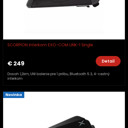
SCORPION Interkom EXO-COM LINK-1 Single
Detail
€ 249
Dosah 1,2km, UNI balenie pre 1 prilbu, Bluetooth 5.3, 4-cestný
interkom
Novinka