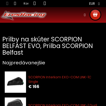
Prejsť
Kontakt
Obchodné podmienky
Doprava S
EUR
na
obsah
NÁKU
KOŠÍ
Prilby na skúter SCORPION
BELFAST EVO, Prilba SCORPION
Belfast
Najpredávanejšie
SCORPION Interkom EXO-COM LINK-1C
Single
€ 166
SCORPION Interkom EXO-COM LINK-1 Dual