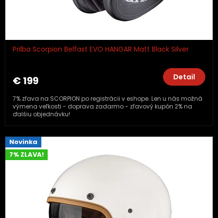
Prilba Scorpion Belfast EVO HANGAR Matt Black Silver
Detail
€ 199
7% zľava na SCORPION po registrácii v eshope. Len u nás možná
výmena veľkosti - doprava zadarmo - zľavový kupón 2% na
ďalšiu objednávku!
Novinka
7% ZLAVA!