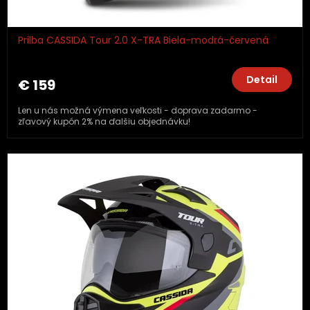
Prilba CASSIDA Tour 2.0 X-TRA Biela-modrá-červená
Detail
€ 159
Len u nás možná výmena veľkosti - doprava zadarmo -
zľavový kupón 2% na ďalšiu objednávku!