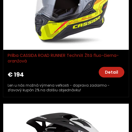
Prilba CASSIDA ROAD RUNNER TechniX Žltá fluo-čierna-
oranžová
Detail
€ 194
Len u nás možná výmena veľkosti - doprava zadarmo -
zľavový kupón 2% na ďalšiu objednávku!