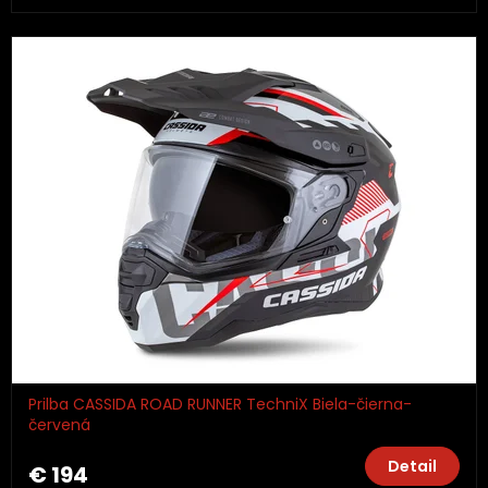
Prilba CASSIDA ROAD RUNNER TechniX Biela-čierna-
červená
Detail
€ 194