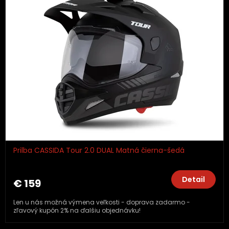
Prilba CASSIDA Tour 2.0 DUAL Matná čierna-šedá
Detail
€ 159
Len u nás možná výmena veľkosti - doprava zadarmo -
zľavový kupón 2% na ďalšiu objednávku!