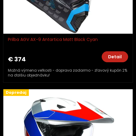
k
t
o
v
Prilba AGV AX-9 Antartica Matt Black Cyan
Detail
€ 374
Možná výmena veľkosti - doprava zadarmo - zľavový kupón 2%
na ďalšiu objednávku!
Dopredaj