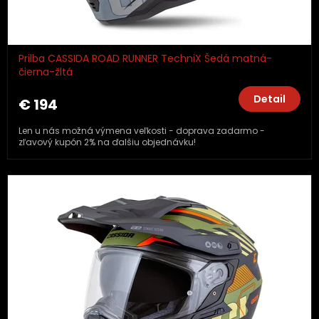
Prilba CASSIDA ROAD RUNNER TechniX Šedá matná-
čierna-žltá
Detail
€ 194
Len u nás možná výmena veľkosti - doprava zadarmo -
zľavový kupón 2% na ďalšiu objednávku!