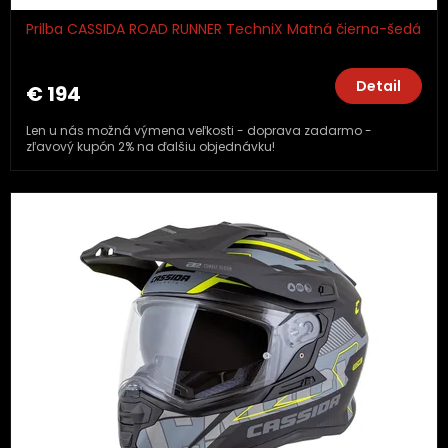
Prilba CASSIDA ROAD RUNNER TechniX Matná čierna-šedá
Detail
€ 194
Len u nás možná výmena veľkosti - doprava zadarmo -
zľavový kupón 2% na ďalšiu objednávku!