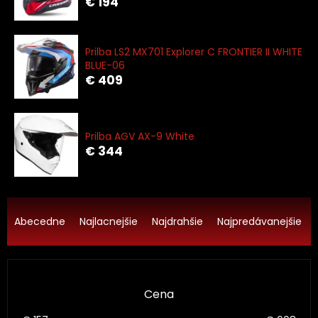
€ 194
Prilba LS2 MX701 Explorer C FRONTIER II WHITE
BLUE-06
€ 409
Prilba AGV AX-9 White
€ 344
R
a
Abecedne
Najlacnejšie
Najdrahšie
Najpredávanejšie
d
e
n
i
Cena
e
p