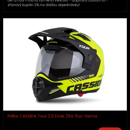
Len u nás možná výmena veľkosti - doprava zadarmo -
zľavový kupón 2% na ďalšiu objednávku!
Prilba CASSIDA Tour 2.0 DUAL Žltá fluo-čierna