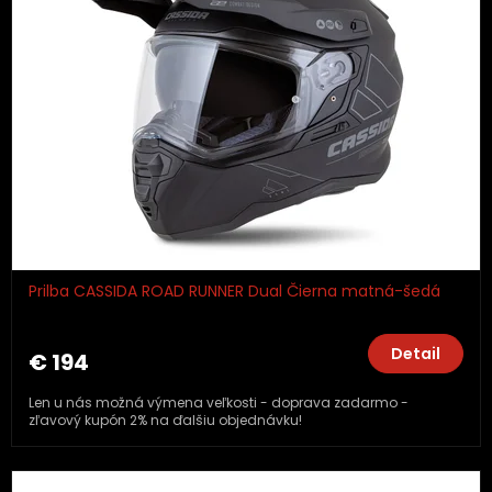
Prilba CASSIDA ROAD RUNNER Dual Čierna matná-šedá
Detail
€ 194
Len u nás možná výmena veľkosti - doprava zadarmo -
zľavový kupón 2% na ďalšiu objednávku!