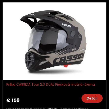
Prilba CASSIDA Tour 2.0 DUAL Piesková matná-čierna
Detail
€ 159