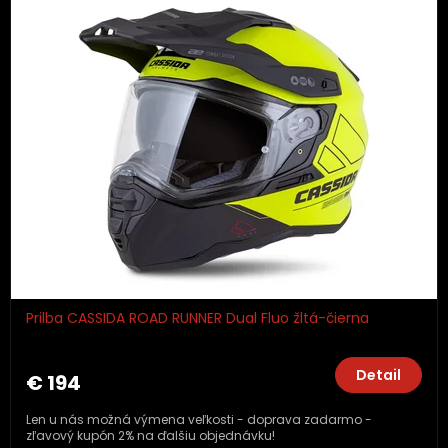
Prilba CASSIDA ROAD RUNNER Dual Fluo žltá-čierna
Detail
€ 194
Len u nás možná výmena veľkosti - doprava zadarmo -
zľavový kupón 2% na ďalšiu objednávku!