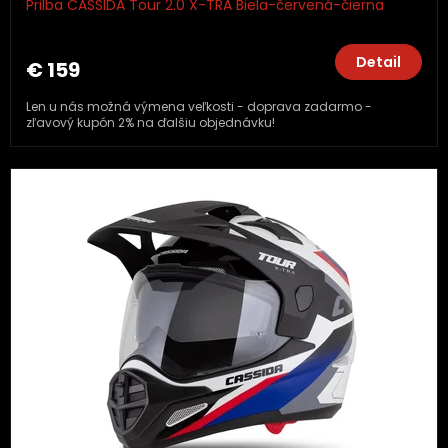
Prilba CASSIDA Tour 2.0 X-TRA Biela-červená-čierna
Detail
€ 159
Len u nás možná výmena veľkosti - doprava zadarmo -
zľavový kupón 2% na ďalšiu objednávku!