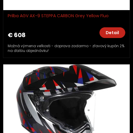
Prilba AGV AX-9 STEPPA CARBON Grey Yellow Fluo
Detail
€ 608
Možná výmena veľkosti - doprava zadarmo - zľavový kupón 2%
na ďalšiu objednávku!