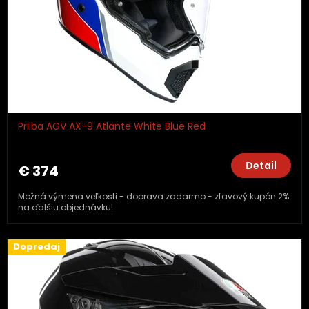
Prilba AGV AX-9 Atlante White Blue Red
Detail
€ 374
Možná výmena veľkosti - doprava zadarmo - zľavový kupón 2%
na ďalšiu objednávku!
Dopredaj