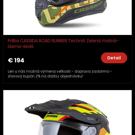
Prilba CASSIDA ROAD RUNNER TechniX Zelená matná-
čierna-šedá
Detail
€ 194
Len u nás možná výmena veľkosti - doprava zadarmo -
zľavový kupón 2% na ďalšiu objednávku!