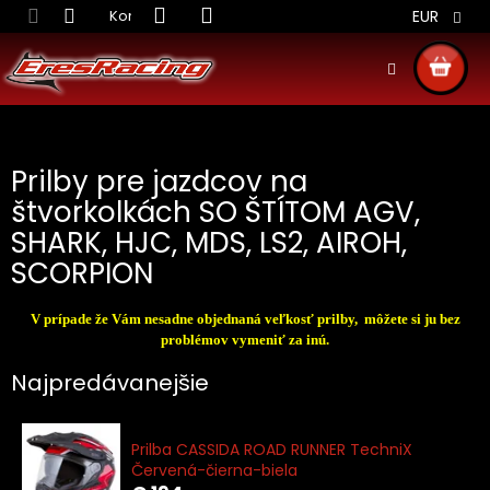
Prejsť
Kontakt
Obchodné podmienky
Doprava S
EUR
na
obsah
NÁKU
KOŠÍ
Prilby pre jazdcov na
štvorkolkách SO ŠTÍTOM AGV,
SHARK, HJC, MDS, LS2, AIROH,
SCORPION
V prípade že Vám nesadne objednaná veľkosť prilby, môžete si ju bez
problémov vymeniť za inú.
Najpredávanejšie
Prilba CASSIDA ROAD RUNNER TechniX
Červená-čierna-biela