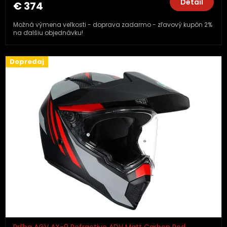
Detail
€ 374
Možná výmena veľkosti - doprava zadarmo - zľavový kupón 2%
na ďalšiu objednávku!
Dopredaj
Prilba AGV AX-9 Refractive ADV Matt Carbon Red