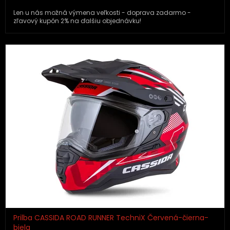
Len u nás možná výmena veľkosti - doprava zadarmo -
zľavový kupón 2% na ďalšiu objednávku!
Prilba CASSIDA ROAD RUNNER TechniX Červená-čierna-
biela