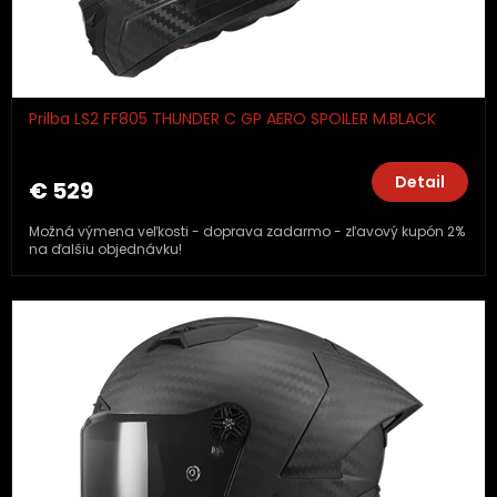
Prilba LS2 FF805 THUNDER C GP AERO SPOILER M.BLACK
Detail
€ 529
Možná výmena veľkosti - doprava zadarmo - zľavový kupón 2%
na ďalšiu objednávku!