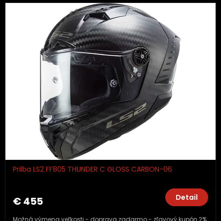
Prilba LS2 FF805 THUNDER C GLOSS CARBON-06
Detail
€ 455
Možná výmena veľkosti - doprava zadarmo - zľavový kupón 2%