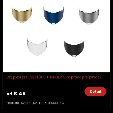
LS2 plexi pre LS2 FF805 THUNDER C príprava pre pinlock
Detail
€ 45
od
Plexisklo LS2 pre: LS2 FF805 THUNDER C