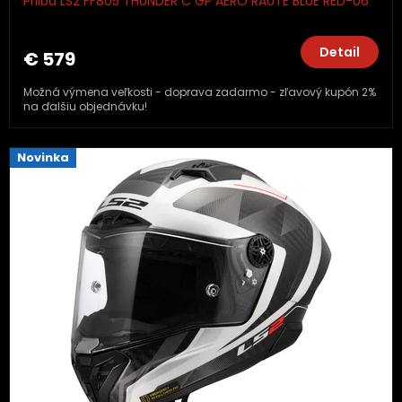
Prilba LS2 FF805 THUNDER C GP AERO RAUTE BLUE RED-06
Detail
€ 579
Možná výmena veľkosti - doprava zadarmo - zľavový kupón 2%
na ďalšiu objednávku!
Novinka