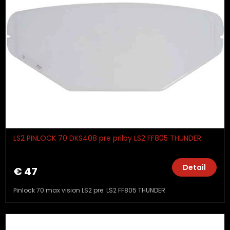
LS2 PINLOCK 70 DKS408 pre prilby LS2 FF805 THUNDER
Detail
€ 47
Pinlock 70 max vision LS2 pre: LS2 FF805 THUNDER