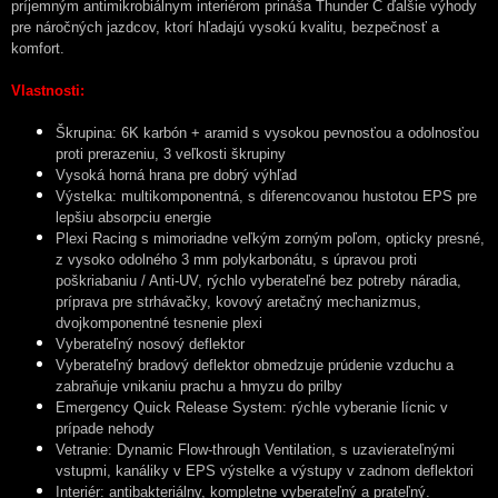
príjemným antimikrobiálnym interiérom prináša Thunder C ďalšie výhody
pre náročných jazdcov, ktorí hľadajú vysokú kvalitu, bezpečnosť a
komfort.
Vlastnosti:
Škrupina: 6K karbón + aramid s vysokou pevnosťou a odolnosťou
proti prerazeniu, 3 veľkosti škrupiny
Vysoká horná hrana pre dobrý výhľad
Výstelka: multikomponentná, s diferencovanou hustotou EPS pre
lepšiu absorpciu energie
Plexi Racing s mimoriadne veľkým zorným poľom, opticky presné,
z vysoko odolného 3 mm polykarbonátu, s úpravou proti
poškriabaniu / Anti-UV, rýchlo vyberateľné bez potreby náradia,
príprava pre strhávačky, kovový aretačný mechanizmus,
dvojkomponentné tesnenie plexi
Vyberateľný nosový deflektor
Vyberateľný bradový deflektor obmedzuje prúdenie vzduchu a
zabraňuje vnikaniu prachu a hmyzu do prilby
Emergency Quick Release System: rýchle vyberanie lícnic v
prípade nehody
Vetranie: Dynamic Flow-through Ventilation, s uzavierateľnými
vstupmi, kanáliky v EPS výstelke a výstupy v zadnom deflektori
Interiér: antibakteriálny, kompletne vyberateľný a prateľný.