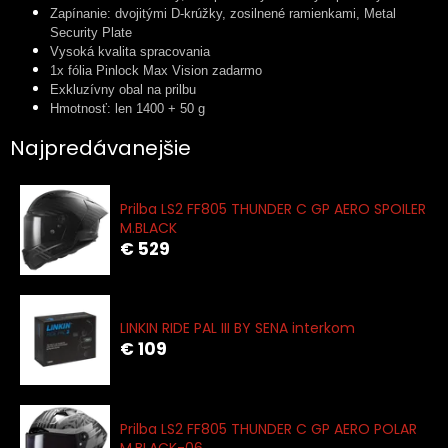
Zapínanie: dvojitými D-krúžky, zosilnené ramienkami, Metal
Security Plate
Vysoká kvalita spracovania
1x fólia Pinlock Max Vision zadarmo
Exkluzívny obal na prilbu
Hmotnosť: len 1400 + 50 g
Najpredávanejšie
Prilba LS2 FF805 THUNDER C GP AERO SPOILER
M.BLACK
€ 529
LINKIN RIDE PAL III BY SENA interkom
€ 109
Prilba LS2 FF805 THUNDER C GP AERO POLAR
M.BLACK-06