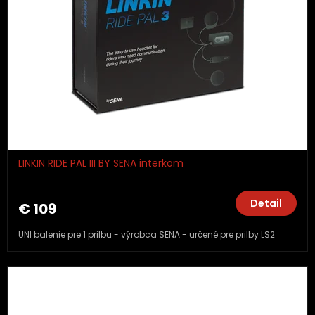
p
r
o
d
u
k
t
o
v
LINKIN RIDE PAL III BY SENA interkom
Detail
€ 109
UNI balenie pre 1 prilbu - výrobca SENA - určené pre prilby LS2