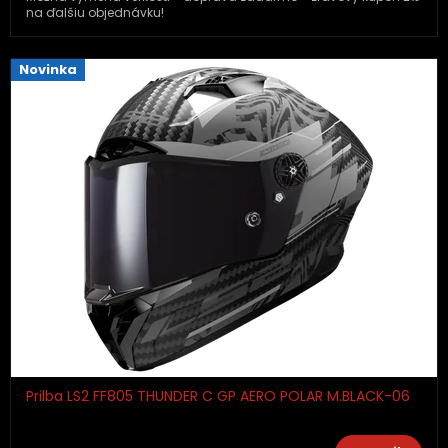
na ďalšiu objednávku!
Novinka
Prilba LS2 FF805 THUNDER C GP AERO POLAR M.BLACK-06