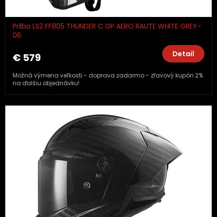
Prilba LS2 FF805 THUNDER C GP AERO RAUTE WHITE GREY-
06
Detail
€ 579
Možná výmena veľkosti - doprava zadarmo - zľavový kupón 2%
na ďalšiu objednávku!