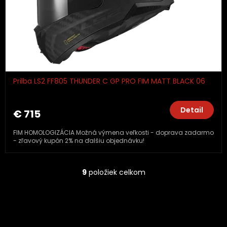
Prilba LS2 FF805 THUNDER C GP PRO FIM MATT BLACK 06
Detail
€ 715
FIM HOMOLOGIZÁCIA Možná výmena veľkosti - doprava zadarmo
- zľavový kupón 2% na ďalšiu objednávku!
9
položiek celkom
O
v
l
á
d
a