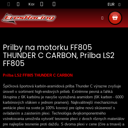
Prejsť
Kontakt
Obchodné podmienky
Doprava S
EUR
na
obsah
NÁKU
KOŠÍ
Prilby na motorku FF805
THUNDER C CARBON, Prilba LS2
FF805
Prilba LS2 FF805 THUNDER C CARBON
Špičková športová karbón-aramidová prilba Thunder C výrazne zvyšuje
úroveň v sortiment high-endových prilieb. Extrémne pevná a ľahká
škrupina z 6K karbónu je navyše vystužená aramidom (6K karbon - 6000
karbónových vlákien v jednom prameni). Najkvalitnejší mechanizmus
aretácie plexi na svete je 100% kovový pre úplne novú skúsenosť s
ovládaním a zaistením plexi. Technológia dvojkomponentného
vstrekovania umožnila vytvoriť tesnenie plexi z dvoch rôznych materiálov
pre najlepšie tesnenie proti dažďu. S dvoma plexi v cene (číre a tmavé) a