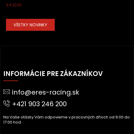
9.4.2026
VŠETKY NOVINKY
Z
Á
INFORMÁCIE PRE ZÁKAZNÍKOV
P
Ä
info@eres-racing.sk
T
I
+421 903 246 200
E
Na Vaše otázky Vám odpovieme v pracovných dňoch od 9:00 do
17:00 hod.