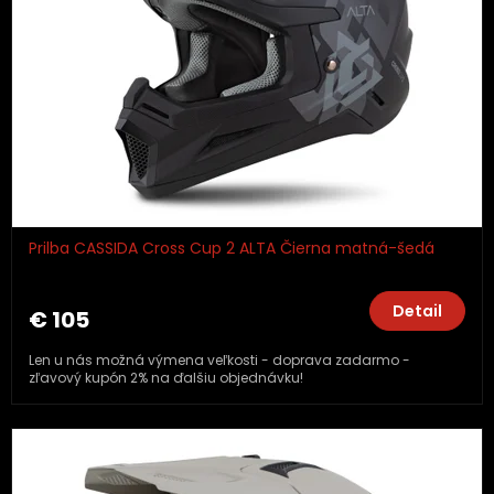
r
o
d
u
k
t
o
v
Prilba CASSIDA Cross Cup 2 ALTA Čierna matná-šedá
Detail
€ 105
Len u nás možná výmena veľkosti - doprava zadarmo -
zľavový kupón 2% na ďalšiu objednávku!