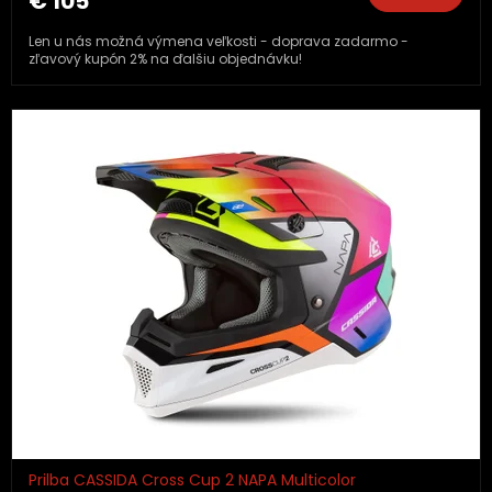
€ 105
Len u nás možná výmena veľkosti - doprava zadarmo -
zľavový kupón 2% na ďalšiu objednávku!
Prilba CASSIDA Cross Cup 2 NAPA Multicolor