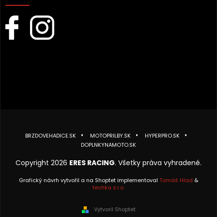
BRZDOVEHADICE.SK
MOTOPRILBY.SK
HYPERPRO.SK
DOPLNKYNAMOTO.SK
Copyright 2026
ERES RACING
. Všetky práva vyhradené.
Grafický návrh vytvořil a na Shoptet implementoval
Tomáš Hlad
&
techka s.r.o.
Vytvoril Shoptet