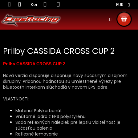
Prejsť
Kontakt
Obchodné podmienky
Doprava S
EUR
na
obsah
NÁKU
KOŠÍ
Prilby CASSIDA CROSS CUP 2
Prilba CASSIDA CROSS CUP 2
Nová verzia disponuje disponuje nový súčasným dizajnom
škrupiny. Pridanou hodnotou sú umiestnené výrezy pre
bluetooth interkom slúchadlá v novom EPS jadre.
VLASTNOSTI:
Materiál Polykarbonát
Vnútorné jadro z EPS polystyrénu
Sada reflexných nálepiek pre lepšiu viditeľnosť je
súčasťou balenia
Reflexné lemovanie