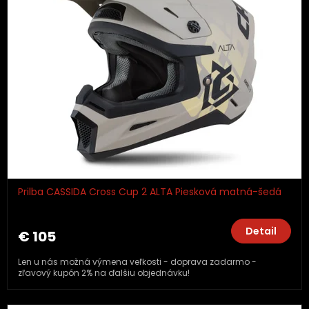
Prilba CASSIDA Cross Cup 2 ALTA Piesková matná-šedá
Detail
€ 105
Len u nás možná výmena veľkosti - doprava zadarmo -
zľavový kupón 2% na ďalšiu objednávku!