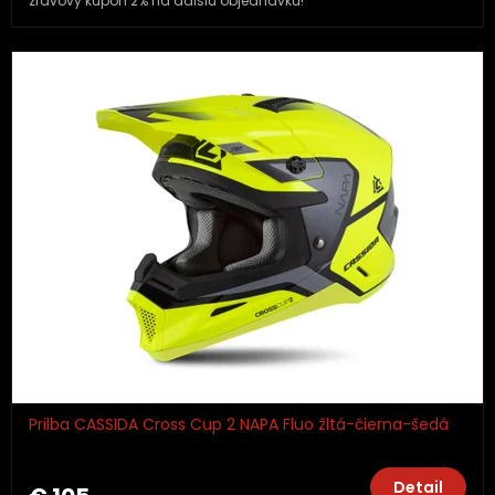
zľavový kupón 2% na ďalšiu objednávku!
Prilba CASSIDA Cross Cup 2 NAPA Fluo žltá-čierna-šedá
Detail