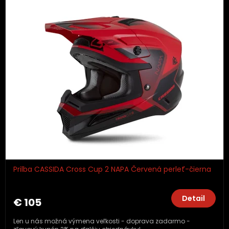
Prilba CASSIDA Cross Cup 2 NAPA Červená perleť-čierna
Detail
€ 105
Len u nás možná výmena veľkosti - doprava zadarmo -