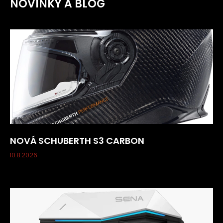
NOVINKY A BLOG
p
r
v
k
y
v
ý
p
i
s
u
NOVÁ SCHUBERTH S3 CARBON
10.8.2026