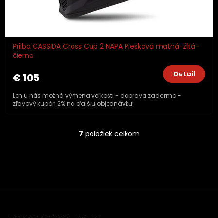
Prilba CASSIDA Cross Cup 2 NAPA Piesková matná-žltá-
čierna
Detail
€ 105
Len u nás možná výmena veľkosti - doprava zadarmo -
zľavový kupón 2% na ďalšiu objednávku!
7
položiek celkom
O
v
l
á
d
a
c
i
e