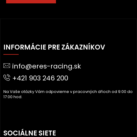
Z
Á
INFORMÁCIE PRE ZÁKAZNÍKOV
P
Ä
info@eres-racing.sk
T
I
+421 903 246 200
E
Na Vaše otázky Vám odpovieme v pracovných dňoch od 9:00 do
17:00 hod.
SOCIÁLNE SIETE