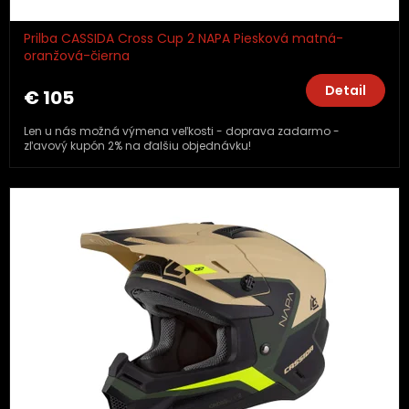
Prilba CASSIDA Cross Cup 2 NAPA Piesková matná-
oranžová-čierna
Detail
€ 105
Len u nás možná výmena veľkosti - doprava zadarmo -
zľavový kupón 2% na ďalšiu objednávku!