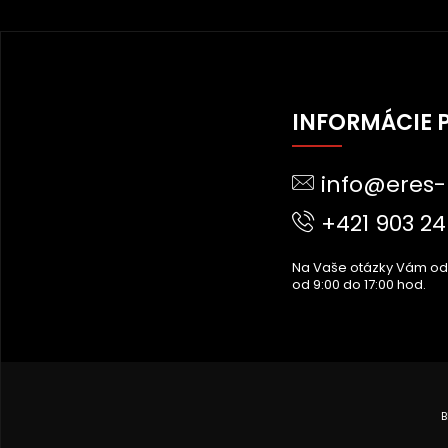
Z
Á
INFORMÁCIE 
P
Ä
info@eres-
T
I
+421 903 24
E
Na Vaše otázky Vám o
od 9:00 do 17:00 hod.
B