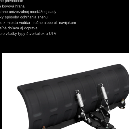
né prevedenie
á kovová hrana
tane univerzálnej montážnej sady
tky spôsoby odhŕňania snehu
e z miesta vodiča - ručne alebo el. navijakom
eľná doľava aj doprava
re všetky typy štvorkoliek a UTV