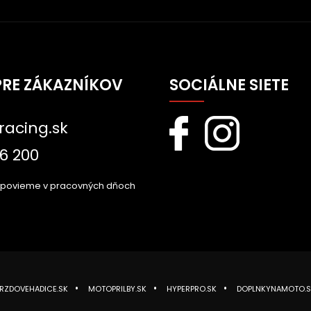
PRE ZÁKAZNÍKOV
SOCIÁLNE SIETE
racing.sk
6 200
dpovieme v pracovných dňoch
RZDOVEHADICE.SK
MOTOPRILBY.SK
HYPERPRO.SK
DOPLNKYNAMOTO.S