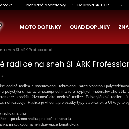
ontakt
Obchodné podmienky
Doprava SR + ČR
Zľav
MOTO DOPLNKY
QUAD DOPLNKY
ZNA
 na sneh SHARK Professional
é radlice na sneh SHARK Professio
15
dne odolná radlica s patentovanou rebrovanou mrazuvzdornou polyetylénov
u polyetylénu naviac umožňuje odhŕňanie aj sypkých materiálov ako štrk, pi
arametre a vyššiu životnosť ako oceľové radlice. Polyetylénové radlice sú 
ke, nehrdzavejú. Radlica je vhodná pre všetky typy štvorkoliek a UTV, je to v
a radlica na trhu
2cm - predĺžená výška pre lepšiu kapacitu
ľahká mrazuvzdorná nehrdzavejúca konštrukcia