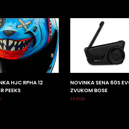
NKA HJC RPHA 12
NOVINKA SENA 60S EV
ER PEEKS
ZVUKOM BOSE
6
3.6.2026