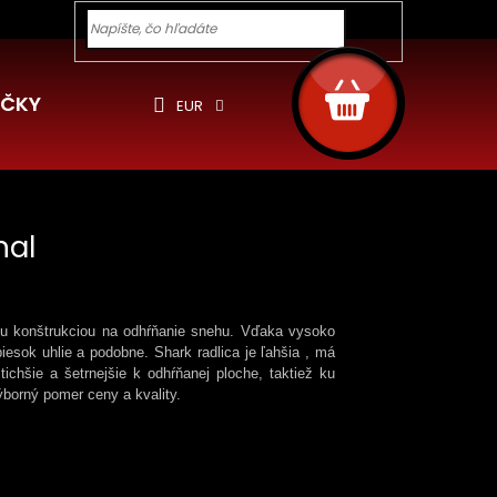
y pre Vás
Ochrana osobných údajov
Cookies
Rekla
Hľadať
NÁKUPNÝ
KOŠÍK
ČKY
EUR
nal
ou konštrukciou na odhŕňanie snehu. Vďaka vysoko
esok uhlie a podobne. Shark radlica je ľahšia , má
tichšie a šetrnejšie k odhŕňanej ploche, taktiež ku
ýborný pomer ceny a kvality.