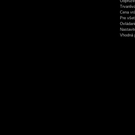
Odpruže
Trvanliv
Cena vrá
Pre vše
Ovládani
Nastavit
Vhodná p