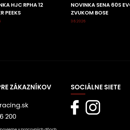
NKA HJC RPHA 12
NOVINKA SENA 60S EV
ER PEEKS
ZVUKOM BOSE
6
3.6.2026
PRE ZÁKAZNÍKOV
SOCIÁLNE SIETE
racing.sk
6 200
dpovieme v pracovných dňoch