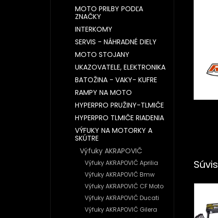
MOTO PRILBY PODĽA
ZNAČKY
INTERKOMY
SERVIS - NÁHRADNÉ DIELY
MOTO STOJANY
UKAZOVATELE, ELEKTRONIKA
BATOŽINA - VAKY- KUFRE
RAMPY NA MOTO
HYPERPRO PRUŽINY-TLMIČE
HYPERPRO TLMIČE RIADENIA
VÝFUKY NA MOTORKY A
SKÚTRE
Výfuky AKRAPOVIČ
Súvis
Výfuky AKRAPOVIČ Aprilia
Výfuky AKRAPOVIČ Bmw
Výfuky AKRAPOVIČ CF Moto
Výfuky AKRAPOVIČ Ducati
Výfuky AKRAPOVIČ Gilera