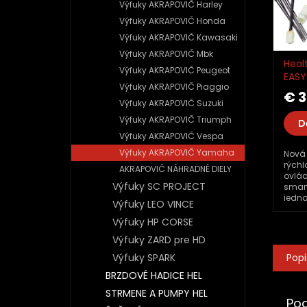
Výfuky AKRAPOVIČ Harley
Výfuky AKRAPOVIČ Honda
Výfuky AKRAPOVIČ Kawasaki
Výfuky AKRAPOVIČ Mbk
Heal
Výfuky AKRAPOVIČ Peugeot
EASY
Výfuky AKRAPOVIČ Piaggio
iQSE
€ 
Výfuky AKRAPOVIČ Suzuki
Výfuky AKRAPOVIČ Triumph
D
Výfuky AKRAPOVIČ Vespa
Výfuky AKRAPOVIČ Yamaha
Nová
rýchl
AKRAPOVIČ NÁHRADNÉ DIELY
ovlá
Výfuky SC PROJECT
smar
jedno
Výfuky LEO VINCE
daný 
pozn
Výfuky HP CORSE
uveďt
Výfuky ZARD pre HD
Vášh
Popi
Výfuky SPARK
BRZDOVÉ HADICE HEL
STRMENE A PUMPY HEL
Po