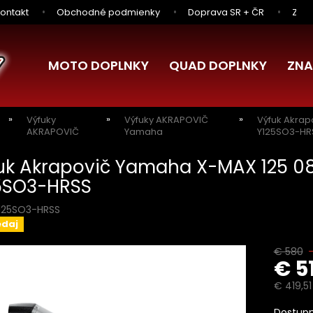
ontakt
Obchodné podmienky
Doprava SR + ČR
Zľav
MOTO DOPLNKY
QUAD DOPLNKY
ZNA
Výfuky
Výfuky AKRAPOVIČ
Výfuk Akrap
AKRAPOVIČ
Yamaha
Y125SO3-HR
uk Akrapovič Yamaha X-MAX 125 08-
5SO3-HRSS
125SO3-HRSS
edaj
€ 580
–
€ 5
€ 419,5
Jednotk
Dostupn