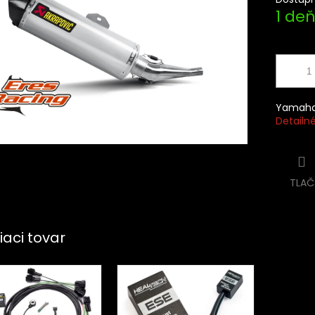
cena:
1 de
Yamaha 
Detailn
TLAČ
iaci tovar