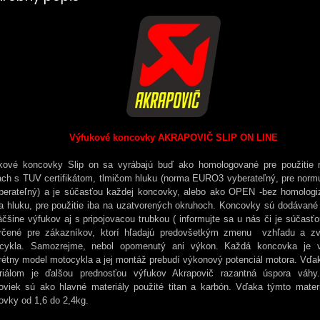
Výfukové koncovky AKRAPOVIČ SLIP ON LINE
kové koncovky Slip on sa vyrábajú buď ako homologované pre použitie
ách s TUV certifikátom, tlmičom hluku (norma EURO3 vyberateľný, pre nor
berateľný) a je súčasťou každej koncovky, alebo ako OPEN -bez homologi
ča hluku, pre použitie iba na uzatvorených okruhoch. Koncovky sú dodávané 
äčšine výfukov aj s pripojovacou trubkou ( informujte sa u nás či je súčasťo
rčené pre zákazníkov, ktorí hľadajú predovšetkým zmenu vzhľadu a z
cykla. Samozrejme, nebol opomenutý ani výkon. Každá koncovka je v
rétny model motocykla a jej montáž prebudí výkonový potenciál motora. Vďa
riálom je ďalšou prednosťou výfukov Akrapovič razantná úspora váhy
oviek sú ako hlavné materiály použité titan a karbón. Vďaka týmto mater
ovky od 1,6 do 2,4kg.