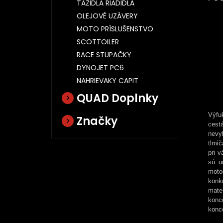
ŤAŽIDLÁ RIADIDLA
OLEJOVÉ UZÁVERY
MOTO PRÍSLUŠENSTVO
SCOTTOILER
RACE STUPAČKY
DYNOJET PC6
NAHRIEVAKY CAPIT
QUAD Doplnky
Výfu
Značky
cest
nevy
tlmi
pri v
sú u
moto
konk
mate
konc
konc