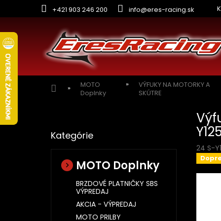
Prejsť
K
+421 903 246 200
info@eres-racing.sk
na
obsah
MOTO
VÝFUKY NA MOTORKY A
Domov
Doplnky
SKÚTRE
B
Výf
o
Preskočiť
č
Y12
Kategórie
kategórie
n
24 S-Y
ý
Dopr
p
MOTO Doplnky
a
n
BRZDOVÉ PLATNIČKY SBS
VÝPREDAJ
e
l
AKCIA - VÝPREDAJ
MOTO PRILBY