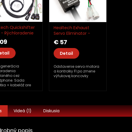
tech Quickshifter
Healtech Exhaust
 - Rýchloradenie
Servo Eliminator -
-W1
Eliminátor výfukovej
309
€ 57
prívery
etail
Detail
 generácia
Odstavenie servo motora
oradenia
a kontrolky FI po zmene
daného cez
výfukovej koncovky
tphone. Sada
tka + kabeláž pre
typ motocykla. Do
ámky pri objednávke
e typ a rok výroby
o motocykla.
s
Videá (1)
Diskusia
drobný popis