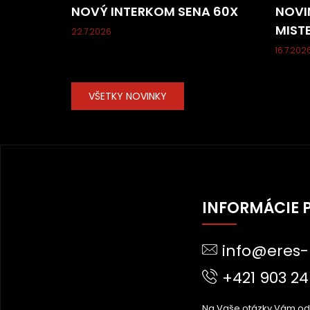
NOVÝ INTERKOM SENA 60X
NOVI
MIST
22.7.2026
16.7.202
VŠETKY NOVINKY
Z
Á
INFORMÁCIE 
P
Ä
info@eres-
T
I
+421 903 24
E
Na Vaše otázky Vám o