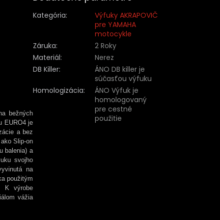
Kategória
:
Výfuky AKRAPOVIČ
pre YAMAHA
motocykle
Záruka
:
2 Roky
Materiál
:
Nerez
DB Killer
:
ÁNO DB killer je
súčasťou výfuku
Homologizácia
:
ÁNO Výfuk je
homologovaný
pre cestné
 na bežných
použitie
mu EURO4 je
zácie a bez
ako Slip-on
u balenia) a
vuku svojho
yvinutá na
ka použitým
. K výrobe
iálom vážia