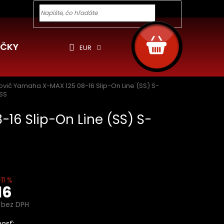
y pre Vás
Ochrana osobných údajov
Cookies
Rekla
Hľadať
NÁKUPNÝ
KOŠÍK
ČKY
EUR
ovič Yamaha X-MAX 125 08-16 Slip-On Line (SS) S-
SS
16 Slip-On Line (SS) S-
11 %
16
1 bez DPH
ová
osť: