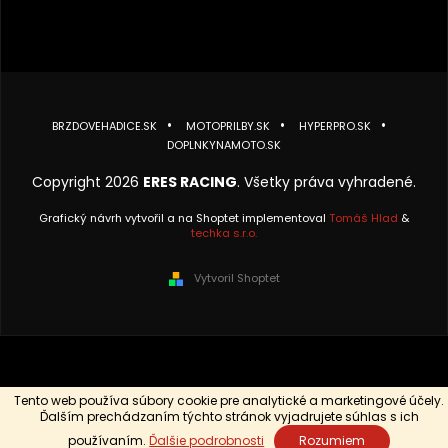
BRZDOVEHADICE.SK
MOTOPRILBY.SK
HYPERPRO.SK
DOPLNKYNAMOTO.SK
Copyright 2026
ERES RACING
. Všetky práva vyhradené.
Grafický návrh vytvořil a na Shoptet implementoval
Tomáš Hlad
&
techka s.r.o.
Vytvoril Shoptet
Tento web používa súbory cookie pre analytické a marketingové účely.
Ďalším prechádzaním týchto stránok vyjadrujete súhlas s ich
používaním.
Ďalšie podrobnosti
Rozumiem