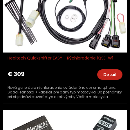
Healtech Quickshifter EASY - Rýchloradenie iQSE-W1
€ 309
Detail
Nová generácia rýchloradenia ovládaného cez smartphone.
Sada jednotka + kabeláž pre daný typ motocykla. Do poznámky
pri objednávke uveďte typ a rok výroby Vášho motocykla.