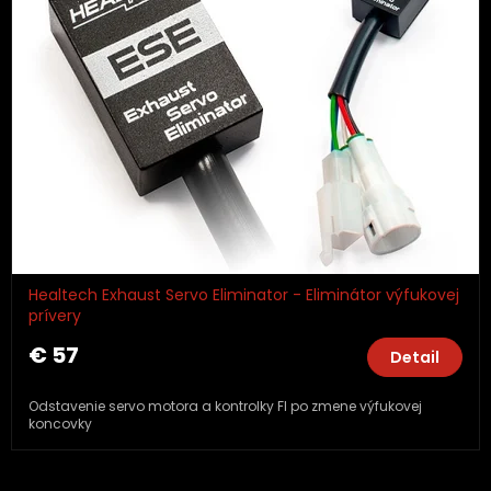
Healtech Exhaust Servo Eliminator - Eliminátor výfukovej
prívery
€ 57
Detail
Odstavenie servo motora a kontrolky FI po zmene výfukovej
koncovky