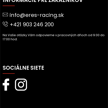
INFORMÁCIE PRE ZÁKAZNÍKOV
P
Ä
info@eres-racing.sk
T
I
+421 903 246 200
E
Na Vaše otázky Vám odpovieme v pracovných dňoch od 9:00 do
17:00 hod.
SOCIÁLNE SIETE