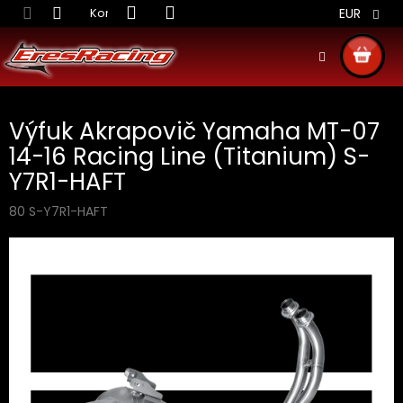
Prejsť
Kontakt
Obchodné podmienky
Doprava S
EUR
na
obsah
NÁKU
KOŠÍ
Výfuk Akrapovič Yamaha MT-07
14-16 Racing Line (Titanium) S-
Y7R1-HAFT
80 S-Y7R1-HAFT