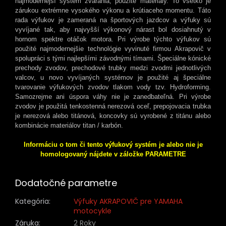
najmodernejší systém zvárania, použité materiály. To všetko je
zárukou extrémne vysokého výkonu a krútiaceho momentu. Táto
rada výfukov je zameraná na športových jazdcov a výfuky sú
vyvíjané tak, aby najvyšší výkonový nárast bol dosiahnutý v
hornom spektre otáčok motora. Pri výrobe týchto výfukov sú
použité najmodernejšie technológie vyvinuté firmou Akrapovič v
spolupráci s tými najlepšími závodnými tímami. Špeciálne kónické
prechody zvodov, prechodové trubky medzi zvodmi jednotlivých
valcov, u novo vyvíjaných systémov je použité aj špeciálne
tvarovanie výfukových zvodov tlakom vody tzv. Hydroforming.
Samozrejme ani úspora váhy nie je zanedbateľná. Pri výrobe
zvodov je použitá tenkostenná nerezová oceľ, prepojovacia trubka
je nerezová alebo titánová, koncovky sú vyrobené z titánu alebo
kombinácie materiálov titan / karbón.
Informáciu o tom či tento výfukový systém je alebo nie je
homologovaný nájdete v záložke PARAMETRE
Dodatočné parametre
Kategória
:
Výfuky AKRAPOVIČ pre YAMAHA
motocykle
Záruka
:
2 Roky