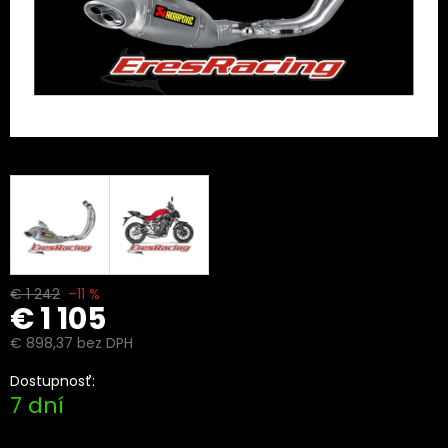
€ 1 242
–11 %
€ 1 105
€ 898,37 bez DPH
Jednotková
Dostupnosť:
cena:
7 dní