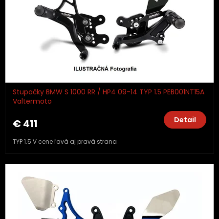
Stupačky BMW S 1000 RR / HP4 09-14 TYP 1.5 PEB001NT15A
Valtermoto
Detail
€ 411
TYP 1.5 V cene ľavá aj pravá strana