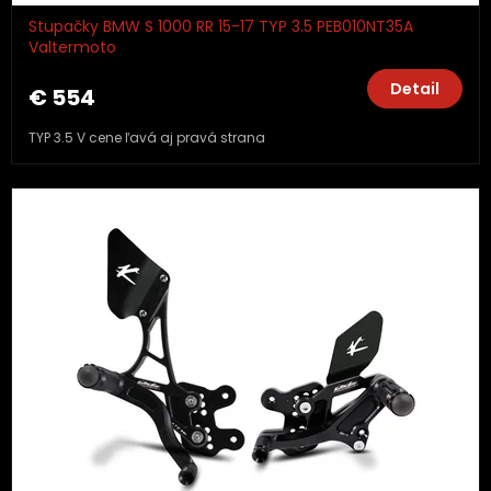
Stupačky BMW S 1000 RR 15-17 TYP 3.5 PEB010NT35A
Valtermoto
Detail
€ 554
TYP 3.5 V cene ľavá aj pravá strana