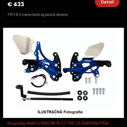
Detail
€ 433
TYP 1.5 V cene ľavá aj pravá strana
Stupačky BMW S 1000 RR 15-17 TYP 2.5 PEB009NT25A