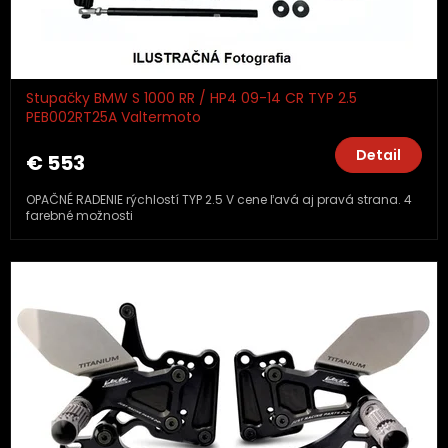
Stupačky BMW S 1000 RR / HP4 09-14 CR TYP 2.5
PEB002RT25A Valtermoto
Detail
€ 553
OPAČNÉ RADENIE rýchlostí TYP 2.5 V cene ľavá aj pravá strana. 4
farebné možnosti