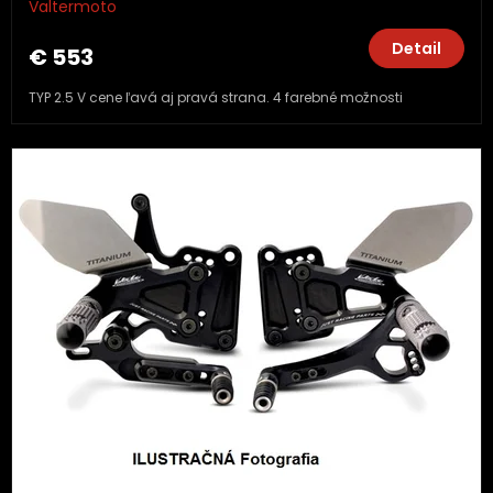
Valtermoto
Detail
€ 553
TYP 2.5 V cene ľavá aj pravá strana. 4 farebné možnosti