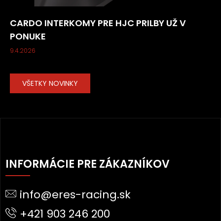
CARDO INTERKOMY PRE HJC PRILBY UŽ V
PONUKE
9.4.2026
VŠETKY NOVINKY
Z
Á
INFORMÁCIE PRE ZÁKAZNÍKOV
P
Ä
info@eres-racing.sk
T
I
+421 903 246 200
E