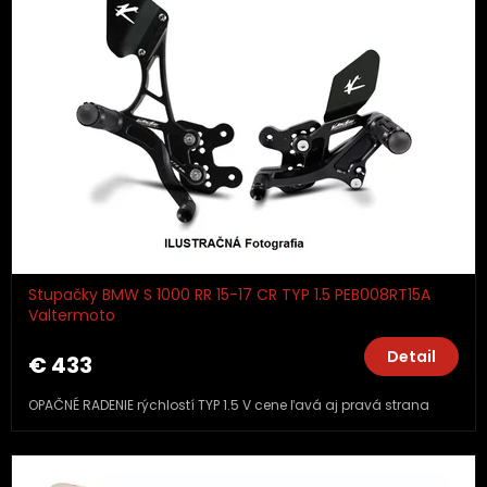
Stupačky BMW S 1000 RR 15-17 CR TYP 1.5 PEB008RT15A
Valtermoto
Detail
€ 433
OPAČNÉ RADENIE rýchlostí TYP 1.5 V cene ľavá aj pravá strana