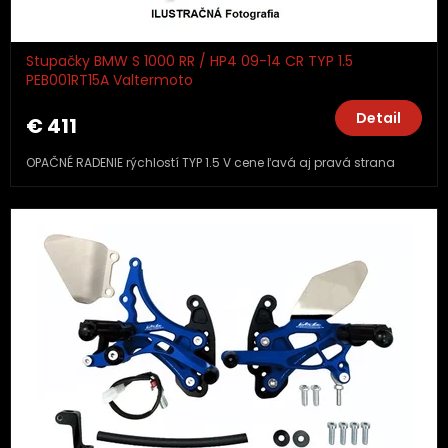
Stupačky BMW S 1000 RR / HP4 09-14 CR TYP 1.5
PEB001RT15A Valtermoto
Detail
€ 411
OPAČNÉ RADENIE rýchlostí TYP 1.5 V cene ľavá aj pravá strana