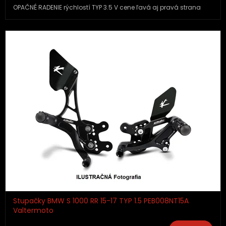
OPAČNÉ RADENIE rýchlostí TYP 3.5 V cene ľavá aj pravá strana
Stupačky BMW S 1000 RR 15-17 TYP 1.5 PEB008NT15A
Valtermoto