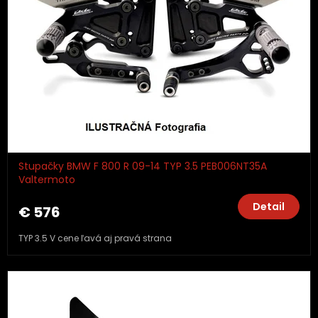
Stupačky BMW F 800 R 09-14 TYP 3.5 PEB006NT35A
Valtermoto
Detail
€ 576
TYP 3.5 V cene ľavá aj pravá strana