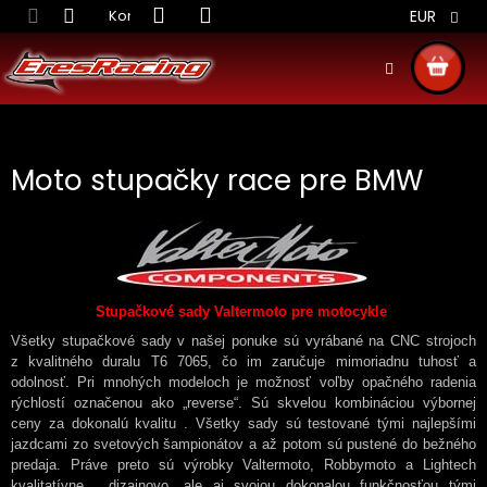
Prejsť
Kontakt
Obchodné podmienky
Doprava S
EUR
na
obsah
NÁKU
KOŠÍ
Moto stupačky race pre BMW
Stupačkové sady Valtermoto pre motocykle
Všetky stupačkové sady v našej ponuke sú vyrábané na CNC strojoch
z kvalitného duralu T6 7065, čo im zaručuje mimoriadnu tuhosť a
odolnosť. Pri mnohých modeloch je možnosť voľby opačného radenia
rýchlostí označenou ako „reverse“. Sú skvelou kombináciou výbornej
ceny za dokonalú kvalitu . Všetky sady sú testované tými najlepšími
jazdcami zo svetových šampionátov a až potom sú pustené do bežného
predaja. Práve preto sú výrobky Valtermoto, Robbymoto a Lightech
kvalitatívne , dizajnovo, ale aj svojou dokonalou funkčnosťou tými