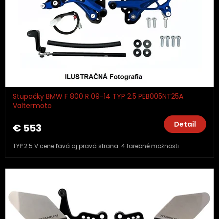
Stupačky BMW F 800 R 09-14 TYP 2.5 PEB005NT25A
Valtermoto
Detail
€ 553
TYP 2.5 V cene ľavá aj pravá strana. 4 farebné možnosti