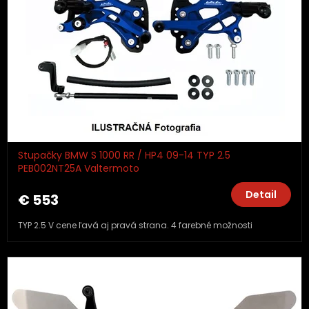
Stupačky BMW S 1000 RR / HP4 09-14 TYP 2.5
PEB002NT25A Valtermoto
Detail
€ 553
TYP 2.5 V cene ľavá aj pravá strana. 4 farebné možnosti