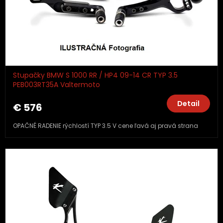
Stupačky BMW S 1000 RR / HP4 09-14 CR TYP 3.5
PEB003RT35A Valtermoto
Detail
€ 576
OPAČNÉ RADENIE rýchlostí TYP 3.5 V cene ľavá aj pravá strana