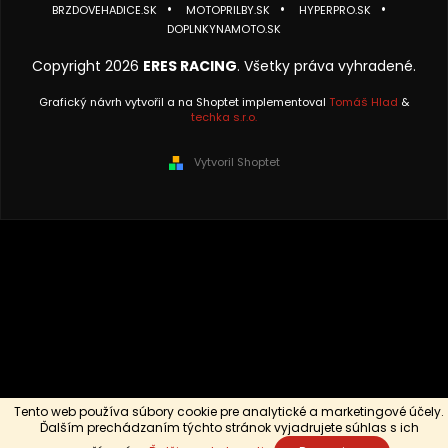
BRZDOVEHADICE.SK
MOTOPRILBY.SK
HYPERPRO.SK
DOPLNKYNAMOTO.SK
Copyright 2026
ERES RACING
. Všetky práva vyhradené.
Grafický návrh vytvořil a na Shoptet implementoval
Tomáš Hlad
&
techka s.r.o.
Vytvoril Shoptet
Tento web používa súbory cookie pre analytické a marketingové účely.
Ďalším prechádzaním týchto stránok vyjadrujete súhlas s ich