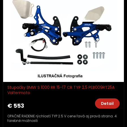
Stupačky BMW S 1000 RR 15-17 CR TYP 2.5 PEB009RT25A
Valtermoto
Detail
€ 553
OPAČNÉ RADENIE rýchlostí TYP 2.5 V cene ľavá aj pravá strana. 4
farebné možnosti