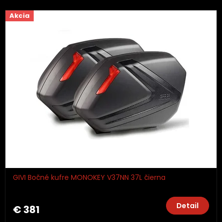
Akcia
GIVI Bočné kufre MONOKEY V37NN 37L čierna
Detail
€ 381