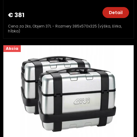
Detail
€ 381
Cena za 2ks, Objem 37L - Rozmery 385x570x325 (výška, šírka,
hĺbka)
Akcia