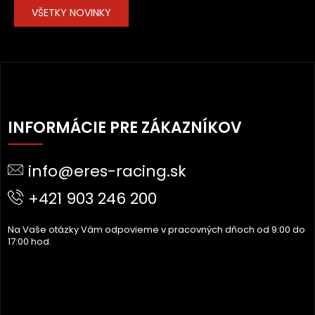
VŠETKY NOVINKY
Z
Á
INFORMÁCIE PRE ZÁKAZNÍKOV
P
Ä
info@eres-racing.sk
T
I
+421 903 246 200
E
Na Vaše otázky Vám odpovieme v pracovných dňoch od 9:00 do
17:00 hod.