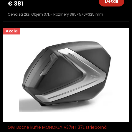
Detail
€ 381
Cena za 2ks, Objem 37L - Rozmery 385×570×325 mm
Akcia
GIVI Bočné kufre MONOKEY V37NT 37L strieborná