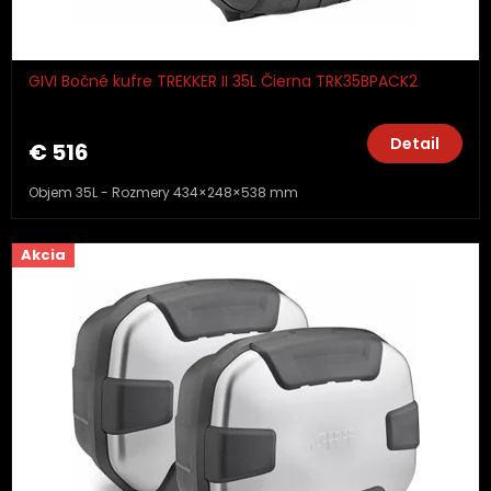
GIVI Bočné kufre TREKKER II 35L Čierna TRK35BPACK2
Detail
€ 516
Objem 35L - Rozmery 434×248×538 mm
Akcia