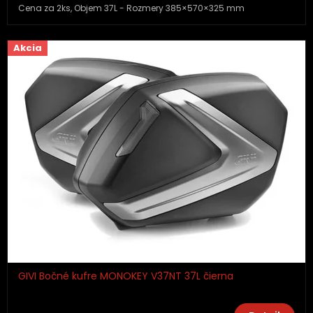
Cena za 2ks, Objem 37L - Rozmery 385×570×325 mm
Akcia
GIVI Bočné kufre MONOKEY V37NT 37L čierna