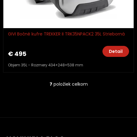
GIVI Bočné kufre TREKKER II TRK35NPACK2 35L Strieborná
Detail
€ 495
Objem 35L - Rozmery 434×248×538 mm
7
položiek celkom
O
v
l
á
d
a
c
i
e