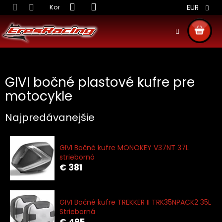
Prejsť
Kontakt
Obchodné podmienky
Doprava S
EUR
na
obsah
NÁKU
KOŠÍ
GIVI bočné plastové kufre pre
motocykle
Najpredávanejšie
GIVI Bočné kufre MONOKEY V37NT 37L
strieborná
€ 381
GIVI Bočné kufre TREKKER II TRK35NPACK2 35L
Strieborná
€ 495