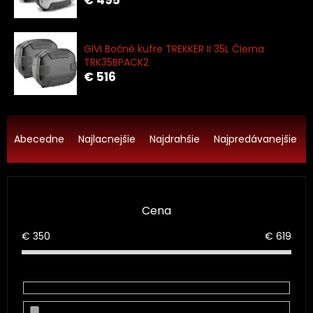
GIVI Bočné kufre TREKKER II 35L Čierna
TRK35BPACK2
€ 516
R
a
Abecedne
Najlacnejšie
Najdrahšie
Najpredávanejšie
d
e
n
i
Cena
e
p
€
350
€
619
r
o
d
u
k