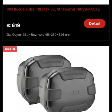
GIVI Bočné kufre TREKKER 33L Strieborná TRK33NPACK2
Detail
€ 619
2ks Objem 33L - Rozmery 411×230×526 mm
Akcia