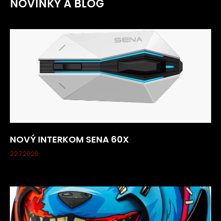
NOVINKY A BLOG
p
r
v
k
y
v
ý
p
i
s
u
NOVÝ INTERKOM SENA 60X
22.7.2026