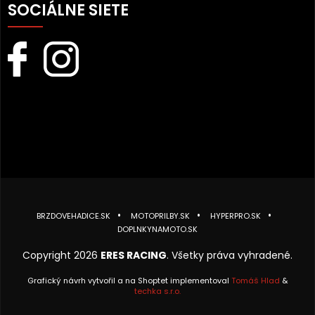
SOCIÁLNE SIETE
BRZDOVEHADICE.SK
MOTOPRILBY.SK
HYPERPRO.SK
DOPLNKYNAMOTO.SK
Copyright 2026
ERES RACING
. Všetky práva vyhradené.
Grafický návrh vytvořil a na Shoptet implementoval
Tomáš Hlad
&
techka s.r.o.