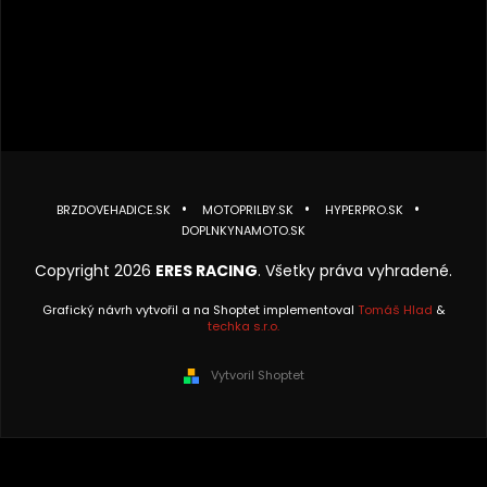
BRZDOVEHADICE.SK
MOTOPRILBY.SK
HYPERPRO.SK
DOPLNKYNAMOTO.SK
Copyright 2026
ERES RACING
. Všetky práva vyhradené.
Grafický návrh vytvořil a na Shoptet implementoval
Tomáš Hlad
&
techka s.r.o.
Vytvoril Shoptet