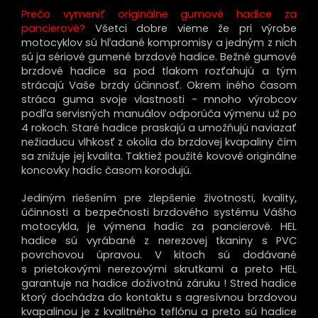
Prečo vymeniť originálne gumové hadice za
pancierové?
Všetci dobre vieme že pri výrobe
motocyklov sú hľadané kompromisy a jedným z nich
sú ja sériové gumené brzdové hadice. Bežné gumové
brzdové hadice sa pod tlakom rozťahujú a tým
strácajú Vaše brzdy účinnosť. Okrem iného časom
stráca guma svoje vlastnosti - mnoho výrobcov
podľa servisných manuálov odporúča výmenu už po
4 rokoch. Staré hadice praskajú a umožňujú naviazať
nežiaducu vlhkosť z okolia do brzdovej kvapaliny čím
sa znižuje jej kvalita. Taktiež použité kovové originálne
koncovky hadíc časom korodujú.
Jediným riešením pre zlepšenie životnosti, kvality,
účinnosti a bezpečnosti brzdového systému Vášho
motocykla, je výmena hadíc za pancierové. HEL
hadice sú vyrábané z nerezovej tkaniny s PVC
povrchovou úpravou. V kitoch sú dodávané
s prietokovými nerezovými skrutkami a preto HEL
garantuje na hadice doživotnú záruku ! Stred hadice
ktorý dochádza do kontaktu s agresívnou brzdovou
kvapalinou je z kvalitného teflónu a preto sú hadice