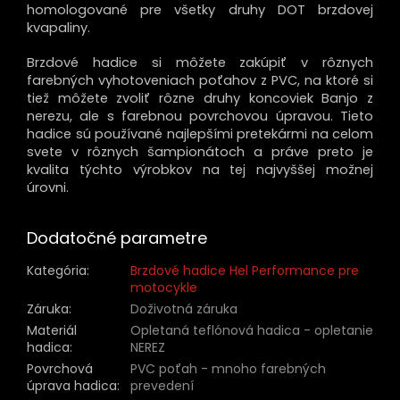
homologované pre všetky druhy DOT brzdovej
kvapaliny.
Brzdové hadice si môžete zakúpiť v rôznych
farebných vyhotoveniach poťahov z PVC, na ktoré si
tiež môžete zvoliť rôzne druhy koncoviek Banjo z
nerezu, ale s farebnou povrchovou úpravou. Tieto
hadice sú používané najlepšími pretekármi na celom
svete v rôznych šampionátoch a práve preto je
kvalita týchto výrobkov na tej najvyššej možnej
úrovni.
Dodatočné parametre
Kategória
:
Brzdové hadice Hel Performance pre
motocykle
Záruka
:
Doživotná záruka
Materiál
Opletaná teflónová hadica - opletanie
hadica
:
NEREZ
Povrchová
PVC poťah - mnoho farebných
úprava hadica
:
prevedení