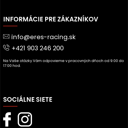
Z
Á
INFORMÁCIE PRE ZÁKAZNÍKOV
P
Ä
info@eres-racing.sk
T
I
+421 903 246 200
E
Na Vaše otázky Vám odpovieme v pracovných dňoch od 9:00 do
17:00 hod.
SOCIÁLNE SIETE