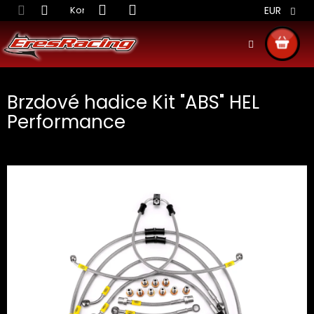
Prejsť
Kontakt
Obchodné podmienky
Doprava S
EUR
na
obsah
NÁKU
KOŠÍ
Brzdové hadice Kit "ABS" HEL
Performance