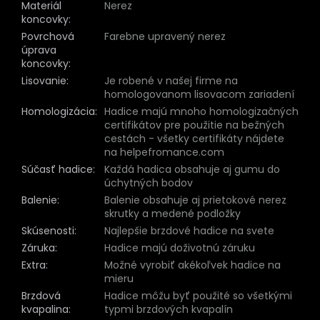
Materiál
Nerez
koncovky
:
Povrchová
Farebne upravený nerez
úprava
koncovky
:
Lisovanie
:
Je robené v našej firme na
homologovanom lisovacom zariadení
Homologizácia
:
Hadice majú mnoho homologizačných
certifikátov pre použitie na bežných
cestách - všetky certifikáty nájdete
na helpefromance.com
Súčasť hadice
:
Každá hadica obsahuje aj gumu do
úchytných bodov
Balenie
:
Balenie obsahuje aj prietokové nerez
skrutky a medené podložky
Skúsenosti
:
Najlepšie brzdové hadice na svete
Záruka
:
Hadice majú doživotnú záruku
Extra
:
Možné vyrobiť akékoľvek hadice na
mieru
Brzdová
Hadice môžu byť použité so všetkými
kvapalina
:
typmi brzdových kvapalín