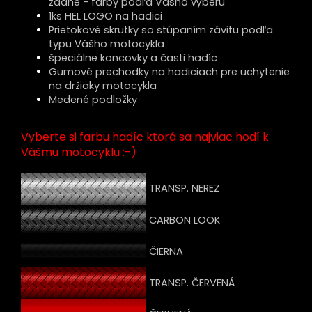
zadné - farby podľa Vášho výberu
1ks HEL LOGO na hadici
Prietokové skrutky so stúpaním závitu podľa
typu Vášho motocykla
špeciálne koncovky a časti hadíc
Gumové prechodky na hadiciach pre uchytenie
na držiaky motocykla
Medené podložky
Vyberte si farbu hadíc ktorá sa najviac hodí k
Vášmu motocyklu :-)
TRANSP. NEREZ
CARBON LOOK
ČIERNA
TRANSP. ČERVENÁ