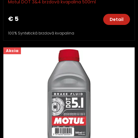
Motul DOT 3&4 brzdová kvapalina 500ml
€ 5
Detail
100% Syntetická brzdová kvapalina
Akcia