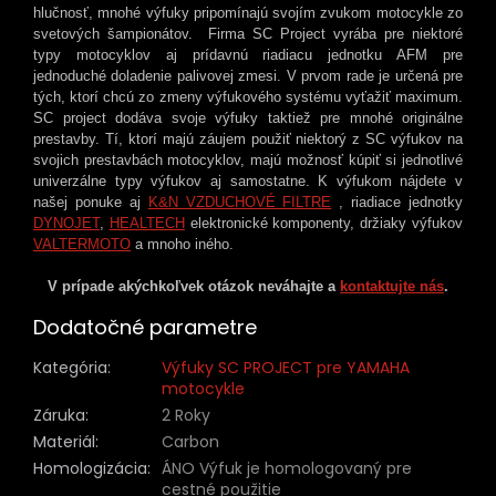
hlučnosť, mnohé výfuky pripomínajú svojím zvukom motocykle zo
svetových šampionátov. Firma SC Project vyrába pre niektoré
typy motocyklov aj prídavnú riadiacu jednotku AFM pre
jednoduché doladenie palivovej zmesi. V prvom rade je určená pre
tých, ktorí chcú zo zmeny výfukového systému vyťažiť maximum.
SC project dodáva svoje výfuky takt
iež pre mnohé originálne
prestavby. Tí, ktorí majú záujem použiť niektorý z SC výfukov na
svojich prestavbách motocyklov, majú možnosť kúpiť si jednotlivé
univerzálne typy výfukov aj samostatne. K výfukom nájdete v
našej ponuke aj
K&N VZDUCHOVÉ FILTRE
, riadiace jednotky
DYNOJET
,
HEALTECH
elektronické komponenty, držiaky výfukov
VALTERMOTO
a mnoho iného.
V prípade akýchkoľvek otázok neváhajte a
kontaktujte nás
.
Dodatočné parametre
Kategória
:
Výfuky SC PROJECT pre YAMAHA
motocykle
Záruka
:
2 Roky
Materiál
:
Carbon
Homologizácia
:
ÁNO Výfuk je homologovaný pre
cestné použitie