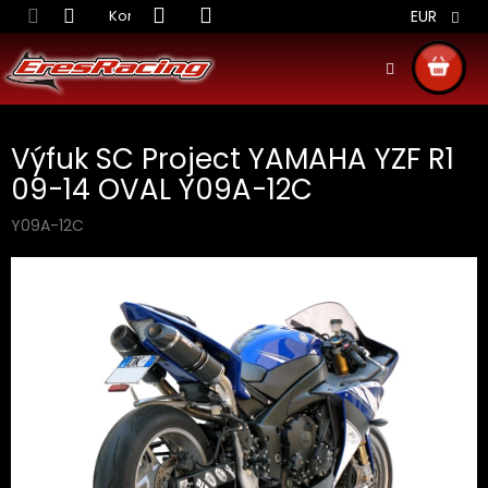
Prejsť
Kontakt
Obchodné podmienky
Doprava S
EUR
na
obsah
NÁKU
KOŠÍ
Výfuk SC Project YAMAHA YZF R1
09-14 OVAL Y09A-12C
Y09A-12C