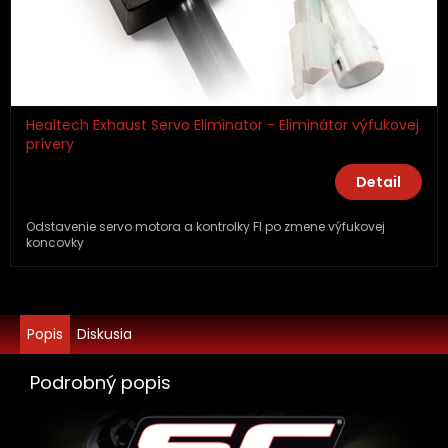
Healtech Exhaust Servo Eliminator - Eliminátor výfukovej
prívery
Detail
Odstavenie servo motora a kontrolky FI po zmene výfukovej
koncovky
Popis
Diskusia
Podrobný popis