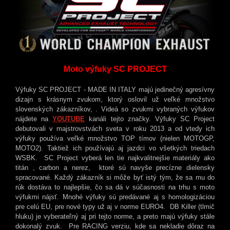
Moto výfuky SC PROJECT
Výfuky SC PROJECT - MADE IN ITALY majú jedinečný agresívny
dizajn s krásnym zvukom, ktorý oslovil už veľké množstvo
slovenských zákazníkov, . Videá so zvukmi vybraných výfukov
nájdete na
YOUTUBE
kanáli tejto značky. Výfuky SC Project
debutovali v majstrovstvách sveta v roku 2013 a od vtedy ich
výfuky používa veľké množstvo TOP tímov (nielen MOTOGP,
MOTO2). Taktiež ich používajú aj jazdci vo všetkých triedach
WSBK. SC Project vyberá len tie najkvalitnejšie materiály ako
titán , carbon a nerez, ktoré sú navyše precízne dielensky
spracované. Každý zákazník si môže byť istý tým, že sa mu do
rúk dostáva to najlepšie, čo sa dá v súčasnosti na trhu s moto
výfukmi nájsť. Mnohé výfuky sú predávané aj s homologizáciou
pre celú EU, pre nové typy už aj v norme EURO4. DB Killer (tlmič
hluku) je vyberateľný aj pri tejto norme, a preto majú výfuky stále
dokonalý zvuk. Pre RACING verziu, kde sa nekladie dôraz na