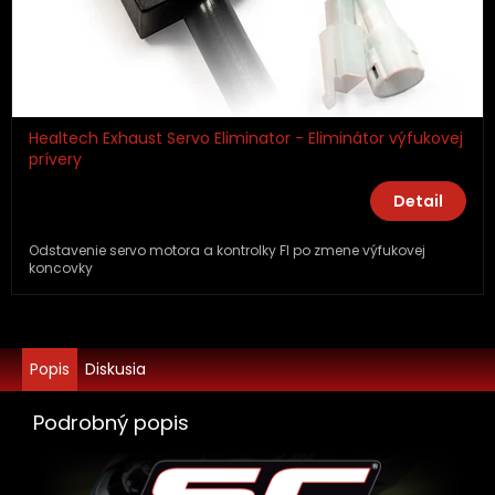
Healtech Exhaust Servo Eliminator - Eliminátor výfukovej
prívery
Detail
Odstavenie servo motora a kontrolky FI po zmene výfukovej
koncovky
Popis
Diskusia
Podrobný popis