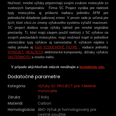
hlučnosť, mnohé výfuky pripomínajú svojím zvukom motocykle zo
svetových šampionátov. Firma SC Project vyrába pre niektoré
typy motocyklov aj prídavnú riadiacu jednotku AFM pre
jednoduché doladenie palivovej zmesi. V prvom rade je určená pre
tých, ktorí chcú zo zmeny výfukového systému vyťažiť maximum.
SC project dodáva svoje výfuky takt
iež pre mnohé originálne
prestavby. Tí, ktorí majú záujem použiť niektorý z SC výfukov na
svojich prestavbách motocyklov, majú možnosť kúpiť si jednotlivé
univerzálne typy výfukov aj samostatne. K výfukom nájdete v
našej ponuke aj
K&N VZDUCHOVÉ FILTRE
, riadiace jednotky
DYNOJET
,
HEALTECH
elektronické komponenty, držiaky výfukov
VALTERMOTO
a mnoho iného.
V prípade akýchkoľvek otázok neváhajte a
kontaktujte nás
.
Dodatočné parametre
Kategória
:
Výfuky SC PROJECT pre YAMAHA
motocykle
Záruka
:
2 Roky
Materiál
:
Carbon
Homologizácia
:
ÁNO Výfuk je homologovaný pre
cestné použitie