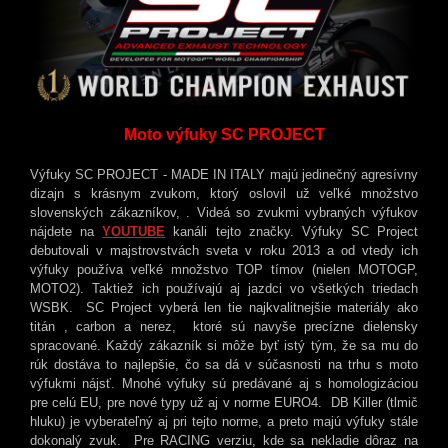
Moto výfuky SC PROJECT
Výfuky SC PROJECT - MADE IN ITALY majú jedinečný agresívny
dizajn s krásnym zvukom, ktorý oslovil už veľké množstvo
slovenských zákazníkov, . Videá so zvukmi vybraných výfukov
nájdete na
YOUTUBE
kanáli tejto značky. Výfuky SC Project
debutovali v majstrovstvách sveta v roku 2013 a od vtedy ich
výfuky používa veľké množstvo TOP tímov (nielen MOTOGP,
MOTO2). Taktiež ich používajú aj jazdci vo všetkých triedach
WSBK. SC Project vyberá len tie najkvalitnejšie materiály ako
titán , carbon a nerez, ktoré sú navyše precízne dielensky
spracované. Každý zákazník si môže byť istý tým, že sa mu do
rúk dostáva to najlepšie, čo sa dá v súčasnosti na trhu s moto
výfukmi nájsť. Mnohé výfuky sú predávané aj s homologizáciou
pre celú EU, pre nové typy už aj v norme EURO4. DB Killer (tlmič
hluku) je vyberateľný aj pri tejto norme, a preto majú výfuky stále
dokonalý zvuk. Pre RACING verziu, kde sa nekladie dôraz na