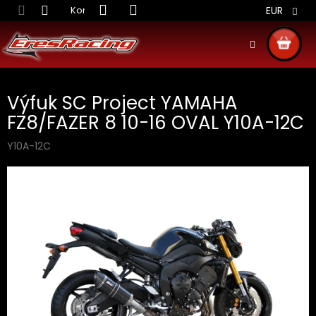
Prejsť
Kontakt
Obchodné podmienky
Doprava S
EUR
na
obsah
NÁKU
KOŠÍ
Výfuk SC Project YAMAHA
FZ8/FAZER 8 10-16 OVAL Y10A-12C
Y10A-12C