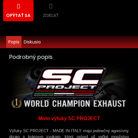
ZDIEĽAŤ
OPÝTAŤ SA
Popis
Diskusia
Podrobný popis
Moto výfuky SC PROJECT
Výfuky SC PROJECT - MADE IN ITALY majú jedinečný agresívny
dizajn s krásnym zvukom, ktorý oslovil už veľké množstvo