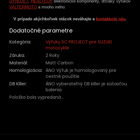
DYNOJET
,
HEALTECH
elektronické komponenty, držiaky výfukov
VALTERMOTO
a mnoho iného.
V prípade akýchkoľvek otázok neváhajte a
kontaktujte nás
.
Dodatočné parametre
Kategória
:
Výfuky SC PROJECT pre SUZUKI
motocykle
Záruka
:
2 Roky
Materiál
:
Matt Carbon
Homologizácia
:
ÁNO Výfuk je homologovaný pre
cestné použitie
DB Killer
:
ÁNO vyberateľný DB killer je súčasťou
balenia
Položka bola vypredaná…