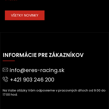
VŠETKY NOVINKY
Z
Á
INFORMÁCIE PRE ZÁKAZNÍKOV
P
Ä
info@eres-racing.sk
T
I
+421 903 246 200
E
Na Vaše otázky Vám odpovieme v pracovných dňoch od 9:00 do
17:00 hod.