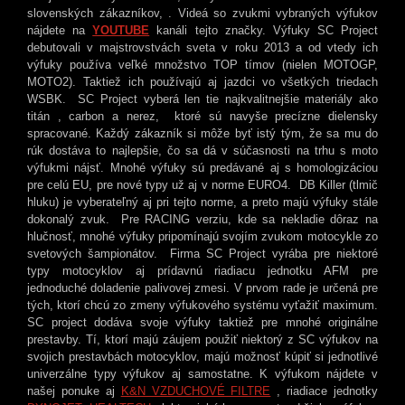
slovenských zákazníkov, . Videá so zvukmi vybraných výfukov
nájdete na
YOUTUBE
kanáli tejto značky. Výfuky SC Project
debutovali v majstrovstvách sveta v roku 2013 a od vtedy ich
výfuky používa veľké množstvo TOP tímov (nielen MOTOGP,
MOTO2). Taktiež ich používajú aj jazdci vo všetkých triedach
WSBK. SC Project vyberá len tie najkvalitnejšie materiály ako
titán , carbon a nerez, ktoré sú navyše precízne dielensky
spracované. Každý zákazník si môže byť istý tým, že sa mu do
rúk dostáva to najlepšie, čo sa dá v súčasnosti na trhu s moto
výfukmi nájsť. Mnohé výfuky sú predávané aj s homologizáciou
pre celú EU, pre nové typy už aj v norme EURO4. DB Killer (tlmič
hluku) je vyberateľný aj pri tejto norme, a preto majú výfuky stále
dokonalý zvuk. Pre RACING verziu, kde sa nekladie dôraz na
hlučnosť, mnohé výfuky pripomínajú svojím zvukom motocykle zo
svetových šampionátov. Firma SC Project vyrába pre niektoré
typy motocyklov aj prídavnú riadiacu jednotku AFM pre
jednoduché doladenie palivovej zmesi. V prvom rade je určená pre
tých, ktorí chcú zo zmeny výfukového systému vyťažiť maximum.
SC project dodáva svoje výfuky takt
iež pre mnohé originálne
prestavby. Tí, ktorí majú záujem použiť niektorý z SC výfukov na
svojich prestavbách motocyklov, majú možnosť kúpiť si jednotlivé
univerzálne typy výfukov aj samostatne. K výfukom nájdete v
našej ponuke aj
K&N VZDUCHOVÉ FILTRE
, riadiace jednotky