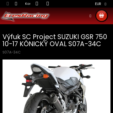
Prejsť
Kontakt
Obchodné podmienky
Doprava S
EUR
na
obsah
NÁKU
KOŠÍ
Výfuk SC Project SUZUKI GSR 750
10-17 KÓNICKÝ OVAL S07A-34C
S07A-34C