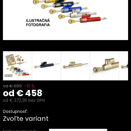
od € 509
–10 %
od
€ 458
od
€ 372,36
bez DPH
Jednotková
Dostupnosť:
cena:
Zvoľte variant