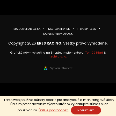
BRZDOVEHADICE.SK
MOTOPRILBY.SK
HYPERPRO.SK
DOPLNKYNAMOTO.SK
Copyright 2026
ERES RACING
. Všetky práva vyhradené.
Grafický návrh vytvořil a na Shoptet implementoval
Tomáš Hlad
&
techka s.r.o.
Vytvoril Shoptet
Tento web používa súbory cookie pre analytické a marketingové účely.
Ďalším prechádzaním týchto stránok vyjadrujete súhlas s ich
používaním.
Ďalšie podrobnosti
Rozumiem