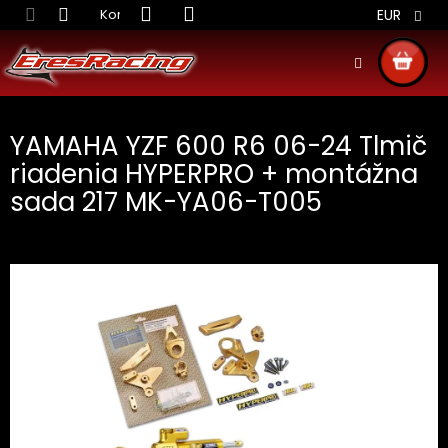
Prejsť
Kontakt
Obchodné podmienky
Doprava S
EUR
na
obsah
NÁKU
KOŠÍ
YAMAHA YZF 600 R6 06-24 Tlmič
riadenia HYPERPRO + montážna
sada 217 MK-YA06-T005