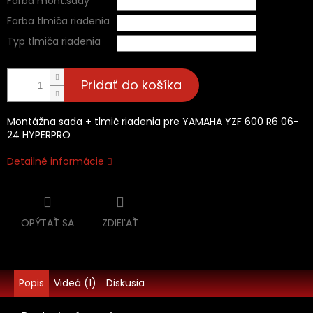
Farba mont.sady
Farba tlmiča riadenia
Typ tlmiča riadenia
Pridať do košíka
Montážna sada + tlmič riadenia pre YAMAHA YZF 600 R6 06-
24 HYPERPRO
Detailné informácie
OPÝTAŤ SA
ZDIEĽAŤ
Popis
Videá (1)
Diskusia