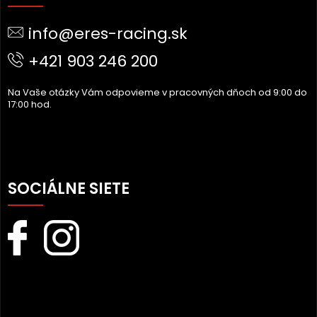
P
Ä
info@eres-racing.sk
T
I
+421 903 246 200
E
Na Vaše otázky Vám odpovieme v pracovných dňoch od 9:00 do
17:00 hod.
SOCIÁLNE SIETE