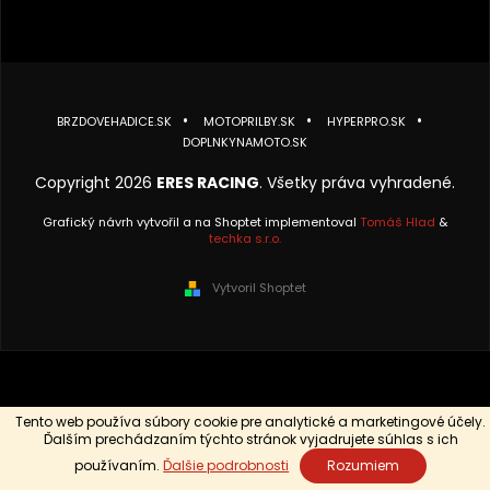
BRZDOVEHADICE.SK
MOTOPRILBY.SK
HYPERPRO.SK
DOPLNKYNAMOTO.SK
Copyright 2026
ERES RACING
. Všetky práva vyhradené.
Grafický návrh vytvořil a na Shoptet implementoval
Tomáš Hlad
&
techka s.r.o.
Vytvoril Shoptet
Tento web používa súbory cookie pre analytické a marketingové účely.
Ďalším prechádzaním týchto stránok vyjadrujete súhlas s ich
používaním.
Ďalšie podrobnosti
Rozumiem