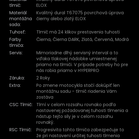
tlmič
:
ELOX
Materiál
Kvalitný dural T67075 povrchová úprava
montážna
čierny alebo zlatý ELOX
sada
:
Tuhosť
:
Tlmič má 24 klikov prestavenia tuhosti
Farby
Čierna, Čierna DARK, Zlatá, Červená, Modrá
tlmiča
:
Servis
:
Mimoriadne dlhý servisný interval a to
vďaka tlakovej nádobke umiestnenej
priamo na tlmiči. V prípade potreby ho pre
nás robia priamo v HYPERPRO
Záruka
:
2 Roky
Extra
:
Po zmene motocykla stačí dokúpiť len
montážnu sadu - tlmič riadenia Vám
zostáva
CSC Tlmič
:
Tlmí v celom rozsahu rovnako podľa
nastavenej požadovanej tuhosti tlmenia a
nástup tejto sily je v celom rozsahu
rovnaký.
RSC Tlmič
:
Progresivita tohto tlmiča zabezpečuje to
že pri nastavení určitej tuhosti tlmenia