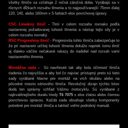
všetky tlmiče sa vzťahuje 2 ročná záručná doba. Vyrábajú sa v
rôznych dĺžkach rozsahu tlmenia a to najpoužívanejší 75mm ďalej
120, 140, alebo 160mm v 5 farbách elox povrchovej úpravy.
CSC Lineárny tlmič
-
Tlmí v celom rozsahu rovnako podľa
nastavenej požadovanej tuhosti tlmenia a nástup tejto sily je v
celom rozsahu rovnaký.
RSC Progresívny tlmič
- Progresivita tohto tlmiča zabezpečuje to
že pri nastavení určitej tuhosti tlmenia dokáže napriek tomu tlmiť
aj ďaleko väčšie nečakané nárazy do riadidiel nad rozsah vami
nastaveného tlmenia.
Montážna sada
-
Sú navrhnuté tak aby bola účinnosť tlmiča
riadenia čo najvyššia a aby bol čo najviac prístupný preto sú tieto
sady vyrábané hlavne pre montáž na vrch okuláru alebo na
pôvodné miesto sériového tlmiča. Revolučný dizajn týchto kitov
dodá ten správny vzhľad Vášmu motocyklu. Sú vyrábané z
najkvalitnejšieho duralu triedy
T6 7075
s elox zlatou alebo čiernou
povrchovou úpravou. Každá sada obsahuje všetky komponenty
potrebné pre montáž tlmiča a taktiež veľmi podrobný manuál.