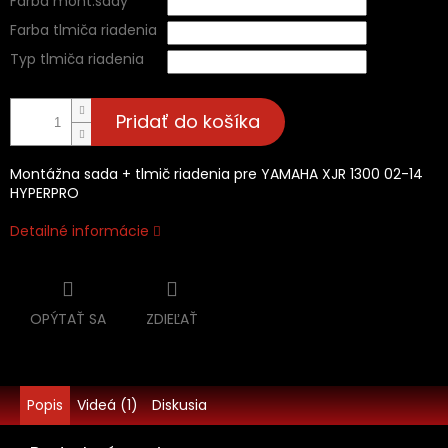
Farba mont.sady
Farba tlmiča riadenia
Typ tlmiča riadenia
Pridať do košíka
Montážna sada + tlmič riadenia pre YAMAHA XJR 1300 02-14
HYPERPRO
Detailné informácie
OPÝTAŤ SA
ZDIEĽAŤ
Popis
Videá (1)
Diskusia