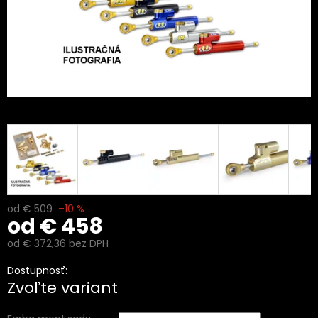
od € 509
–10 %
od
€ 458
od
€ 372,36
bez DPH
Jednotková
Dostupnosť:
cena:
Zvoľte variant