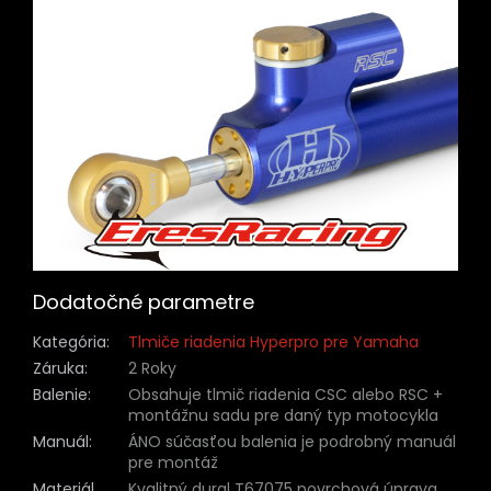
Dodatočné parametre
Kategória
:
Tlmiče riadenia Hyperpro pre Yamaha
Záruka
:
2 Roky
Balenie
:
Obsahuje tlmič riadenia CSC alebo RSC +
montážnu sadu pre daný typ motocykla
Manuál
:
ÁNO súčasťou balenia je podrobný manuál
pre montáž
Materiál
Kvalitný dural T67075 povrchová úprava