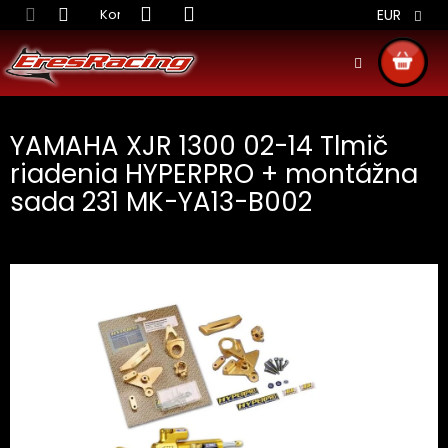
Prejsť
Kontakt
Obchodné podmienky
Doprava S
EUR
na
obsah
NÁKU
KOŠÍ
YAMAHA XJR 1300 02-14 Tlmič
riadenia HYPERPRO + montážna
sada 231 MK-YA13-B002