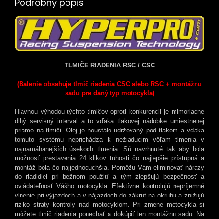
Podrobný popis
TLMIČE RIADENIA RSC / CSC
(Balenie obsahuje tlmič riadenia CSC alebo RSC + montážnu
sadu pre daný typ motocykla)
Hlavnou výhodou týchto tlmičov oproti konkurencii je mimoriadne
dlhý servisný interval a to vďaka tlakovej nádobke umiestnenej
priamo na tlmiči. Olej je neustále udržovaný pod tlakom a vďaka
tomuto systému neprichádza k nežiaducim vôľam tlmenia v
najnamáhanejších úsekoch tlmenia. Sú navrhnuté tak aby bola
možnosť prestavenia 24 klikov tuhosti čo najlepšie prístupná a
montáž bola čo najjednoduchšia. Pomôžu Vám eliminovať nárazy
do riadidiel pri bežnom použití a tým zlepšujú bezpečnosť a
ovládateľnosť Vášho motocykla. Efektívne kontrolujú nepríjemné
vlnenie pri výjazdoch a v nájazdoch do zákrut na okruhu a znižujú
riziko straty kontroly nad motocyklom. Pri zmene motocykla si
môžete tlmič riadenia ponechať a dokúpiť len montážnu sadu. Na