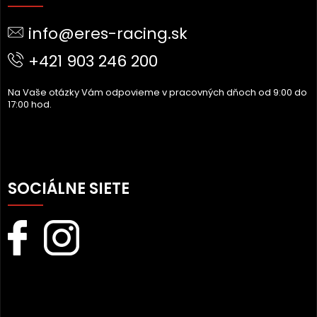
P
Ä
info@eres-racing.sk
T
I
+421 903 246 200
E
Na Vaše otázky Vám odpovieme v pracovných dňoch od 9:00 do
17:00 hod.
SOCIÁLNE SIETE