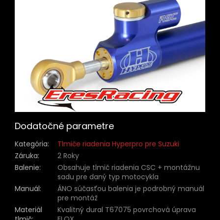
Dodatočné parametre
Kategória
:
Tlmiče riadenia Hyperpro pre Suzuki
Záruka
:
2 Roky
Balenie
:
Obsahuje tlmič riadenia CSC + montážnu
sadu pre daný typ motocykla
Manuál
:
ÁNO súčasťou balenia je podrobný manuál
pre montáž
Materiál
Kvalitný dural T67075 povrchová úprava
tlmič
:
ELOX