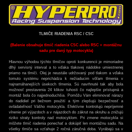
TLMIČE RIADENIA RSC / CSC
(Balenie obsahuje tlmič riadenia CSC alebo RSC + montážnu
sadu pre daný typ motocykla)
Hlavnou výhodou týchto tlmičov oproti konkurencii je mimoriadne
dlhý servisný interval a to vďaka tlakovej nádobke umiestnenej
priamo na tlmiči. Olej je neustále udržovaný pod tlakom a vďaka
tomuto systému neprichádza k nežiaducim vôľam tlmenia v
najnamáhanejších úsekoch tlmenia. Sú navrhnuté tak aby bola
možnosť prestavenia 24 klikov tuhosti čo najlepšie prístupná a
montáž bola čo najjednoduchšia. Pomôžu Vám eliminovať nárazy
do riadidiel pri bežnom použití a tým zlepšujú bezpečnosť a
ovládateľnosť Vášho motocykla. Efektívne kontrolujú nepríjemné
vlnenie pri výjazdoch a v nájazdoch do zákrut na okruhu a znižujú
riziko straty kontroly nad motocyklom. Pri zmene motocykla si
môžete tlmič riadenia ponechať a dokúpiť len montážnu sadu. Na
všetky tlmiče sa vzťahuje 2 ročná záručná doba. Vyrábajú sa v