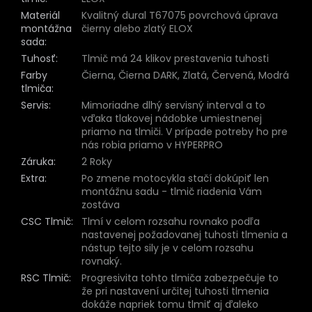
Materiál
Kvalitný dural T67075 povrchová úprava
montážna
čierny alebo zlatý ELOX
sada
:
Tuhosť
:
Tlmič má 24 klikov prestavenia tuhosti
Farby
Čierna, Čierna DARK, Zlatá, Červená, Modrá
tlmiča
:
Servis
:
Mimoriadne dlhý servisný interval a to
vďaka tlakovej nádobke umiestnenej
priamo na tlmiči. V prípade potreby ho pre
nás robia priamo v HYPERPRO
Záruka
:
2 Roky
Extra
:
Po zmene motocykla stačí dokúpiť len
montážnu sadu - tlmič riadenia Vám
zostáva
CSC Tlmič
:
Tlmí v celom rozsahu rovnako podľa
nastavenej požadovanej tuhosti tlmenia a
nástup tejto sily je v celom rozsahu
rovnaký.
RSC Tlmič
:
Progresivita tohto tlmiča zabezpečuje to
že pri nastavení určitej tuhosti tlmenia
dokáže napriek tomu tlmiť aj ďaleko