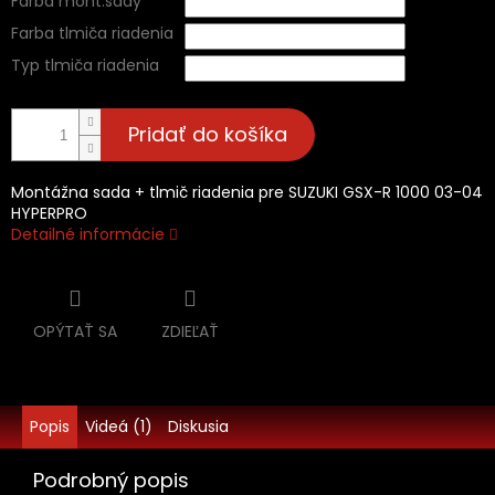
Farba mont.sady
Farba tlmiča riadenia
Typ tlmiča riadenia
Pridať do košíka
Montážna sada + tlmič riadenia pre SUZUKI GSX-R 1000 03-04
HYPERPRO
Detailné informácie
OPÝTAŤ SA
ZDIEĽAŤ
Popis
Videá (1)
Diskusia
Podrobný popis