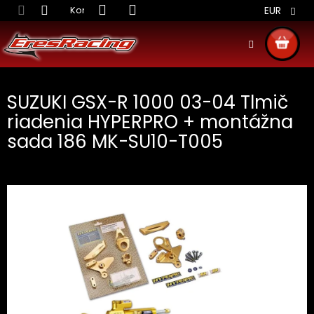
Prejsť
Kontakt
Obchodné podmienky
Doprava S
EUR
na
obsah
NÁKU
KOŠÍ
SUZUKI GSX-R 1000 03-04 Tlmič
riadenia HYPERPRO + montážna
sada 186 MK-SU10-T005