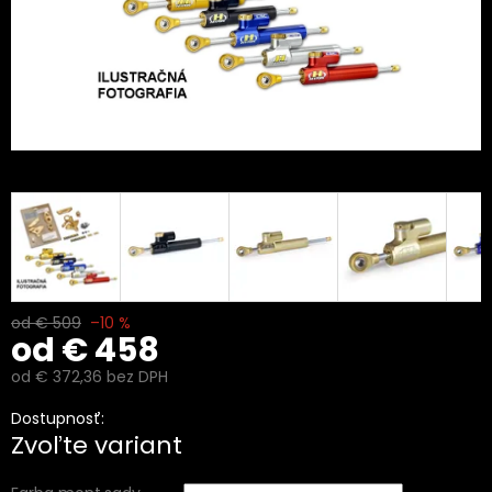
od € 509
–10 %
od
€ 458
od
€ 372,36
bez DPH
Jednotková
Dostupnosť:
cena:
Zvoľte variant