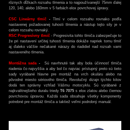
rôznych dĺžkach rozsahu tlmenia a to najpoužívanejší 75mm ďalej
120, 140, alebo 160mm v 5 farbách elox povrchovej úpravy.
CSC Lineárny tlmič
-
Tlmí v celom rozsahu rovnako podľa
nastavenej požadovanej tuhosti tlmenia a nástup tejto sily je v
celom rozsahu rovnaký.
RSC Progresívny tlmič
- Progresivita tohto tlmiča zabezpečuje to
že pri nastavení určitej tuhosti tlmenia dokáže napriek tomu tlmiť
aj ďaleko väčšie nečakané nárazy do riadidiel nad rozsah vami
nastaveného tlmenia.
Montážna sada
-
Sú navrhnuté tak aby bola účinnosť tlmiča
riadenia čo najvyššia a aby bol čo najviac prístupný preto sú tieto
sady vyrábané hlavne pre montáž na vrch okuláru alebo na
pôvodné miesto sériového tlmiča. Revolučný dizajn týchto kitov
dodá ten správny vzhľad Vášmu motocyklu. Sú vyrábané z
najkvalitnejšieho duralu triedy
T6 7075
s elox zlatou alebo čiernou
povrchovou úpravou. Každá sada obsahuje všetky komponenty
potrebné pre montáž tlmiča a taktiež veľmi podrobný manuál.