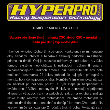
TLMIČE RIADENIA RSC / CSC
(Balenie obsahuje tlmič riadenia CSC alebo RSC + montážnu
sadu pre daný typ motocykla)
Hlavnou výhodou týchto tlmičov oproti konkurencii je mimoriadne
dlhý servisný interval a to vďaka tlakovej nádobke umiestnenej
priamo na tlmiči. Olej je neustále udržovaný pod tlakom a vďaka
tomuto systému neprichádza k nežiaducim vôľam tlmenia v
najnamáhanejších úsekoch tlmenia. Sú navrhnuté tak aby bola
možnosť prestavenia 24 klikov tuhosti čo najlepšie prístupná a
montáž bola čo najjednoduchšia. Pomôžu Vám eliminovať nárazy
do riadidiel pri bežnom použití a tým zlepšujú bezpečnosť a
ovládateľnosť Vášho motocykla. Efektívne kontrolujú nepríjemné
vlnenie pri výjazdoch a v nájazdoch do zákrut na okruhu a znižujú
riziko straty kontroly nad motocyklom. Pri zmene motocykla si
môžete tlmič riadenia ponechať a dokúpiť len montážnu sadu. Na
všetky tlmiče sa vzťahuje 2 ročná záručná doba. Vyrábajú sa v