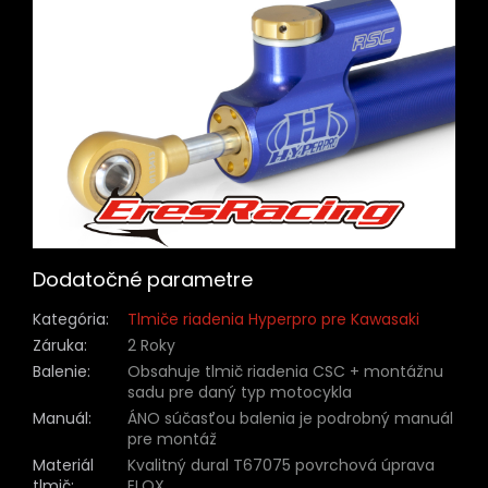
Dodatočné parametre
Kategória
:
Tlmiče riadenia Hyperpro pre Kawasaki
Záruka
:
2 Roky
Balenie
:
Obsahuje tlmič riadenia CSC + montážnu
sadu pre daný typ motocykla
Manuál
:
ÁNO súčasťou balenia je podrobný manuál
pre montáž
Materiál
Kvalitný dural T67075 povrchová úprava
tlmič
:
ELOX