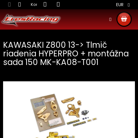
Prejsť
Kontakt
Obchodné podmienky
Doprava S
EUR
na
obsah
NÁKU
KOŠÍ
KAWASAKI Z800 13-> Tlmič
riadenia HYPERPRO + montážna
sada 150 MK-KA08-T001