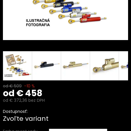
od € 509
–10 %
od
€ 458
od
€ 372,36
bez DPH
Jednotková
Dostupnosť:
cena:
Zvoľte variant