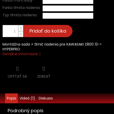
Farba mont.sady
Farba tlmiča riadenia
Typ tlmiča riadenia
Pridať do košíka
Montážna sada + tlmič riadenia pre KAWASAKI Z800 13->
HYPERPRO
Detailné informácie
OPÝTAŤ SA
ZDIEĽAŤ
Popis
Videá (1)
Diskusia
Podrobný popis