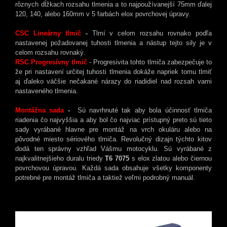
rôznych dĺžkach rozsahu tlmenia a to najpoužívanejší 75mm ďalej
120, 140, alebo 160mm v 5 farbách elox povrchovej úpravy.
CSC Lineárny tlmič
-
Tlmí v celom rozsahu rovnako podľa
nastavenej požadovanej tuhosti tlmenia a nástup tejto sily je v
celom rozsahu rovnaký.
RSC Progresívny tlmič
- Progresivita tohto tlmiča zabezpečuje to
že pri nastavení určitej tuhosti tlmenia dokáže napriek tomu tlmiť
aj ďaleko väčšie nečakané nárazy do riadidiel nad rozsah vami
nastaveného tlmenia.
Montážna sada
-
Sú navrhnuté tak aby bola účinnosť tlmiča
riadenia čo najvyššia a aby bol čo najviac prístupný preto sú tieto
sady vyrábané hlavne pre montáž na vrch okuláru alebo na
pôvodné miesto sériového tlmiča. Revolučný dizajn týchto kitov
dodá ten správny vzhľad Vášmu motocyklu. Sú vyrábané z
najkvalitnejšieho duralu triedy
T6 7075
s elox zlatou alebo čiernou
povrchovou úpravou. Každá sada obsahuje všetky komponenty
potrebné pre montáž tlmiča a taktiež veľmi podrobný manuál.