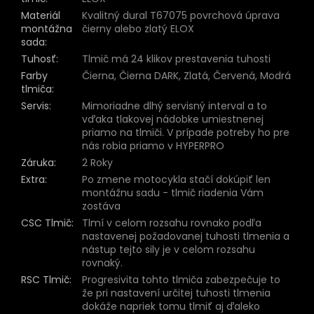
Materiál
Kvalitný dural T67075 povrchová úprava
montážna
čierny alebo zlatý ELOX
sada
:
Tuhosť
:
Tlmič má 24 klikov prestavenia tuhosti
Farby
Čierna, Čierna DARK, Zlatá, Červená, Modrá
tlmiča
:
Servis
:
Mimoriadne dlhý servisný interval a to
vďaka tlakovej nádobke umiestnenej
priamo na tlmiči. V prípade potreby ho pre
nás robia priamo v HYPERPRO
Záruka
:
2 Roky
Extra
:
Po zmene motocykla stačí dokúpiť len
montážnu sadu - tlmič riadenia Vám
zostáva
CSC Tlmič
:
Tlmí v celom rozsahu rovnako podľa
nastavenej požadovanej tuhosti tlmenia a
nástup tejto sily je v celom rozsahu
rovnaký.
RSC Tlmič
:
Progresivita tohto tlmiča zabezpečuje to
že pri nastavení určitej tuhosti tlmenia
dokáže napriek tomu tlmiť aj ďaleko