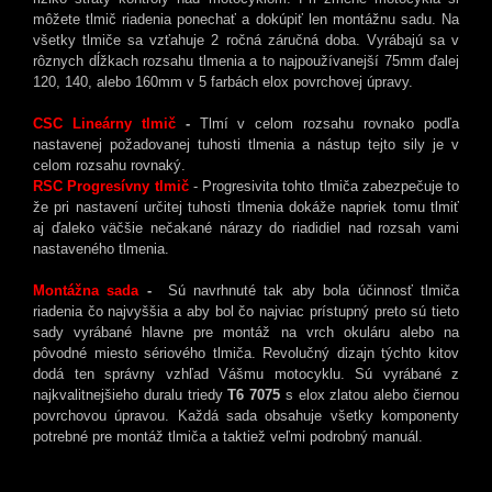
môžete tlmič riadenia ponechať a dokúpiť len montážnu sadu. Na
všetky tlmiče sa vzťahuje 2 ročná záručná doba. Vyrábajú sa v
rôznych dĺžkach rozsahu tlmenia a to najpoužívanejší 75mm ďalej
120, 140, alebo 160mm v 5 farbách elox povrchovej úpravy.
CSC Lineárny tlmič
-
Tlmí v celom rozsahu rovnako podľa
nastavenej požadovanej tuhosti tlmenia a nástup tejto sily je v
celom rozsahu rovnaký.
RSC Progresívny tlmič
- Progresivita tohto tlmiča zabezpečuje to
že pri nastavení určitej tuhosti tlmenia dokáže napriek tomu tlmiť
aj ďaleko väčšie nečakané nárazy do riadidiel nad rozsah vami
nastaveného tlmenia.
Montážna sada
-
Sú navrhnuté tak aby bola účinnosť tlmiča
riadenia čo najvyššia a aby bol čo najviac prístupný preto sú tieto
sady vyrábané hlavne pre montáž na vrch okuláru alebo na
pôvodné miesto sériového tlmiča. Revolučný dizajn týchto kitov
dodá ten správny vzhľad Vášmu motocyklu. Sú vyrábané z
najkvalitnejšieho duralu triedy
T6 7075
s elox zlatou alebo čiernou
povrchovou úpravou. Každá sada obsahuje všetky komponenty
potrebné pre montáž tlmiča a taktiež veľmi podrobný manuál.