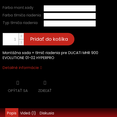
Farba mont.sady
Farba tlmiča riadenia
Typ tlmiča riadenia
Pridať do košíka
Montážna sada + tlmič riadenia pre DUCATI MHR 900
EVOLUTIONE 01-02 HYPERPRO
Detailné informácie
OPÝTAŤ SA
ZDIEĽAŤ
Popis
Videá (1)
Diskusia