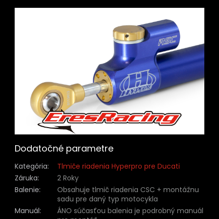
Dodatočné parametre
Kategória
:
Tlmiče riadenia Hyperpro pre Ducati
Záruka
:
2 Roky
Balenie
:
Obsahuje tlmič riadenia CSC + montážnu
sadu pre daný typ motocykla
Manuál
:
ÁNO súčasťou balenia je podrobný manuál