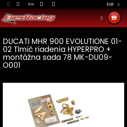
Prejsť
Kontakt
Obchodné podmienky
Doprava S
EUR
na
obsah
NÁKU
KOŠÍ
DUCATI MHR 900 EVOLUTIONE 01-
02 Tlmič riadenia HYPERPRO +
montážna sada 78 MK-DU09-
O001