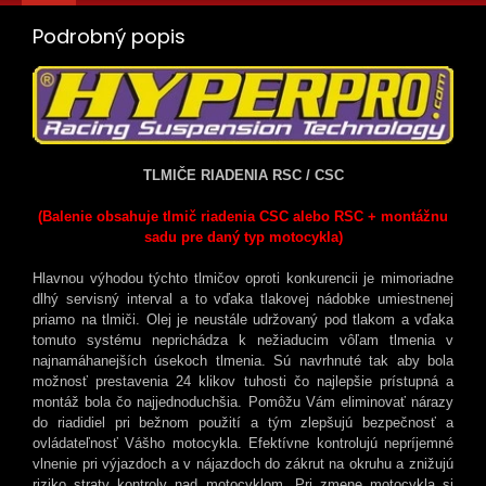
Podrobný popis
TLMIČE RIADENIA RSC / CSC
(Balenie obsahuje tlmič riadenia CSC alebo RSC + montážnu
sadu pre daný typ motocykla)
Hlavnou výhodou týchto tlmičov oproti konkurencii je mimoriadne
dlhý servisný interval a to vďaka tlakovej nádobke umiestnenej
priamo na tlmiči. Olej je neustále udržovaný pod tlakom a vďaka
tomuto systému neprichádza k nežiaducim vôľam tlmenia v
najnamáhanejších úsekoch tlmenia. Sú navrhnuté tak aby bola
možnosť prestavenia 24 klikov tuhosti čo najlepšie prístupná a
montáž bola čo najjednoduchšia. Pomôžu Vám eliminovať nárazy
do riadidiel pri bežnom použití a tým zlepšujú bezpečnosť a
ovládateľnosť Vášho motocykla. Efektívne kontrolujú nepríjemné
vlnenie pri výjazdoch a v nájazdoch do zákrut na okruhu a znižujú
riziko straty kontroly nad motocyklom. Pri zmene motocykla si