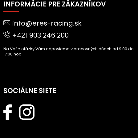
Á
INFORMÁCIE PRE ZÁKAZNÍKOV
P
Ä
info@eres-racing.sk
T
I
+421 903 246 200
E
Na Vaše otázky Vám odpovieme v pracovných dňoch od 9:00 do
17:00 hod.
SOCIÁLNE SIETE