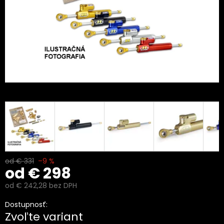
od € 331
–9 %
od
€ 298
od
€ 242,28
bez DPH
Jednotková
Dostupnosť:
cena:
Zvoľte variant