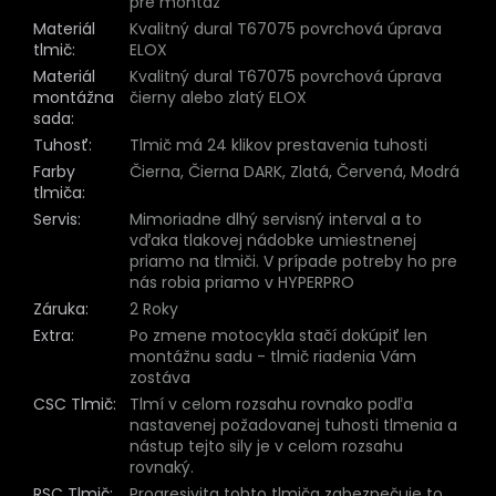
pre montáž
Materiál
Kvalitný dural T67075 povrchová úprava
tlmič
:
ELOX
Materiál
Kvalitný dural T67075 povrchová úprava
montážna
čierny alebo zlatý ELOX
sada
:
Tuhosť
:
Tlmič má 24 klikov prestavenia tuhosti
Farby
Čierna, Čierna DARK, Zlatá, Červená, Modrá
tlmiča
:
Servis
:
Mimoriadne dlhý servisný interval a to
vďaka tlakovej nádobke umiestnenej
priamo na tlmiči. V prípade potreby ho pre
nás robia priamo v HYPERPRO
Záruka
:
2 Roky
Extra
:
Po zmene motocykla stačí dokúpiť len
montážnu sadu - tlmič riadenia Vám
zostáva
CSC Tlmič
:
Tlmí v celom rozsahu rovnako podľa
nastavenej požadovanej tuhosti tlmenia a
nástup tejto sily je v celom rozsahu
rovnaký.
RSC Tlmič
:
Progresivita tohto tlmiča zabezpečuje to