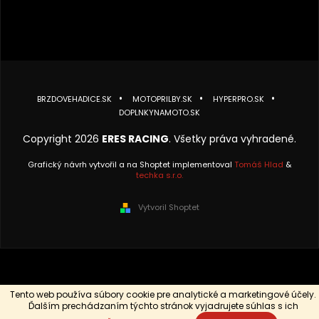
BRZDOVEHADICE.SK
MOTOPRILBY.SK
HYPERPRO.SK
DOPLNKYNAMOTO.SK
Copyright 2026
ERES RACING
. Všetky práva vyhradené.
Grafický návrh vytvořil a na Shoptet implementoval
Tomáš Hlad
&
techka s.r.o.
Vytvoril Shoptet
Tento web používa súbory cookie pre analytické a marketingové účely.
Ďalším prechádzaním týchto stránok vyjadrujete súhlas s ich