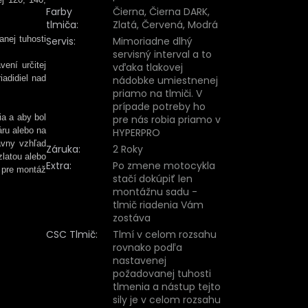
Farby
Čierna, Čierna DARK,
tlmiča
:
Zlatá, Červená, Modrá
nej tuhosti
Servis
:
Mimoriadne dlhý
servisný interval a to
vení určitej
vďaka tlakovej
iadidiel nad
nádobke umiestnenej
priamo na tlmiči. V
prípade potreby ho
ia a aby bol
pre nás robia priamo v
áru alebo na
HYPERPRO
ávny vzhľad
Záruka
:
2 Roky
zlatou alebo
Extra
:
Po zmene motocykla
 pre montáž
stačí dokúpiť len
montážnu sadu -
tlmič riadenia Vám
zostáva
CSC Tlmič
:
Tlmí v celom rozsahu
rovnako podľa
nastavenej
požadovanej tuhosti
tlmenia a nástup tejto
sily je v celom rozsahu