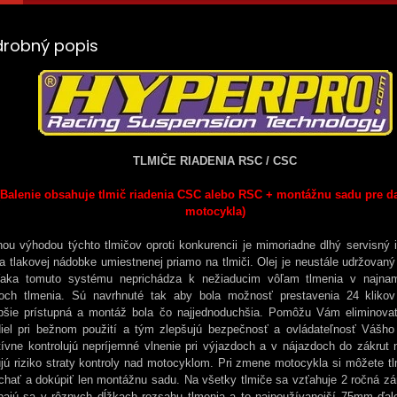
drobný popis
TLMIČE RIADENIA RSC / CSC
(Balenie obsahuje tlmič riadenia CSC alebo RSC + montážnu sadu pre d
motocykla)
ou výhodou týchto tlmičov oproti konkurencii je mimoriadne dlhý servisný i
a tlakovej nádobke umiestnenej priamo na tlmiči. Olej je neustále udržovan
aka tomuto systému neprichádza k nežiaducim vôľam tlmenia v najnam
och tlmenia. Sú navrhnuté tak aby bola možnosť prestavenia 24 klikov
epšie prístupná a montáž bola čo najjednoduchšia. Pomôžu Vám eliminova
idiel pri bežnom použití a tým zlepšujú bezpečnosť a ovládateľnosť Vášho
tívne kontrolujú nepríjemné vlnenie pri výjazdoch a v nájazdoch do zákrut 
jú riziko straty kontroly nad motocyklom. Pri zmene motocykla si môžete tl
chať a dokúpiť len montážnu sadu. Na všetky tlmiče sa vzťahuje 2 ročná zá
bajú sa v rôznych dĺžkach rozsahu tlmenia a to najpoužívanejší 75mm ďale