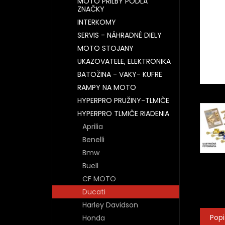
MOTO PRILBY PODĽA
ZNAČKY
INTERKOMY
SERVIS - NÁHRADNÉ DIELY
MOTO STOJANY
UKAZOVATELE, ELEKTRONIKA
BATOŽINA - VAKY- KUFRE
RAMPY NA MOTO
HYPERPRO PRUŽINY-TLMIČE
HYPERPRO TLMIČE RIADENIA
Aprilia
Benelli
Bmw
Buell
CF MOTO
Ducati
Harley Davidson
Popi
Honda