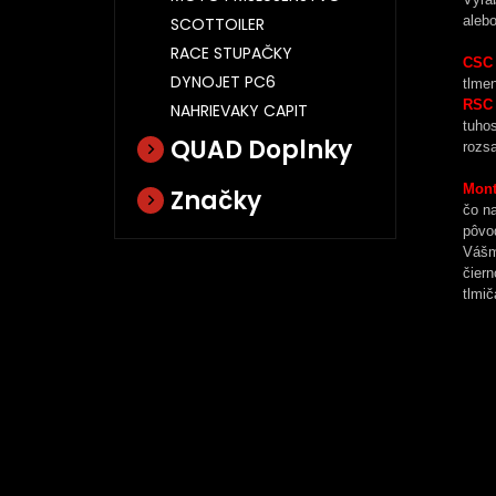
aleb
SCOTTOILER
RACE STUPAČKY
CSC 
DYNOJET PC6
tlmen
RSC 
NAHRIEVAKY CAPIT
tuhos
QUAD Doplnky
rozs
Mon
Značky
čo na
pôvo
Vášm
čier
tlmič