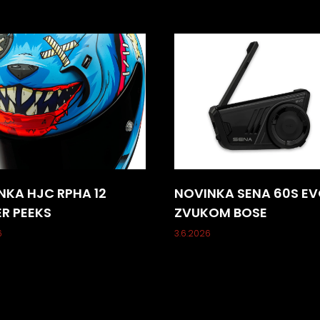
NKA HJC RPHA 12
NOVINKA SENA 60S EV
ER PEEKS
ZVUKOM BOSE
6
3.6.2026