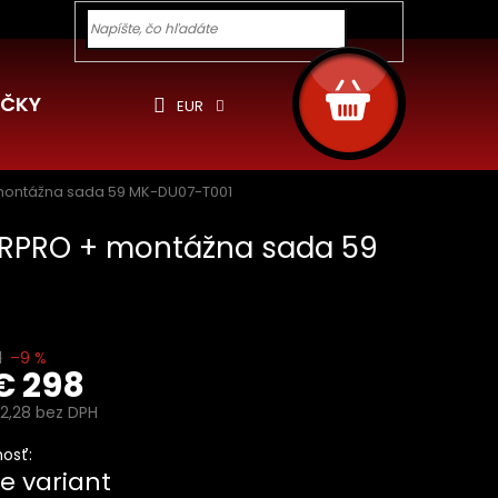
y pre Vás
Ochrana osobných údajov
Cookies
Rekla
Hľadať
NÁKUPNÝ
KOŠÍK
ČKY
EUR
 montážna sada 59 MK-DU07-T001
ERPRO + montážna sada 59
1
–9 %
€ 298
2,28
bez DPH
ová
osť:
e variant