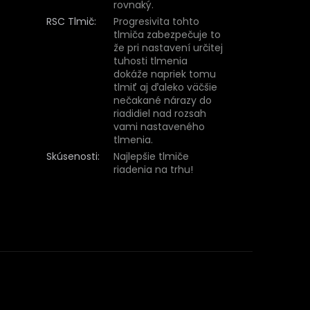
rovnaký.
RSC Tlmič
:
Progresivita tohto
tlmiča zabezpečuje to
že pri nastavení určitej
tuhosti tlmenia
dokáže napriek tomu
tlmiť aj ďaleko väčšie
nečakané nárazy do
riadidiel nad rozsah
vami nastaveného
tlmenia.
Skúsenosti
:
Najlepšie tlmiče
riadenia na trhu!