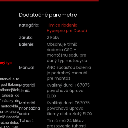
Dodatočné parametre
Kategória
:
Tlmiče riadenia
Hyperpro pre Ducati
Záruka
:
2 Roky
Balenie
:
Obsahuje tlmič
riadenia CSC +
montážnu sadu pre
daný typ motocykla
aný typ
Manuál
:
ÁNO súčasťou balenia
je podrobný manuál
pre montáž
nterval a to
ý pod tlakom
Materiál
Kvalitný dural T67075
áhanejších
tlmič
:
povrchová úprava
 tuhosti čo
ELOX
ť nárazy do
Materiál
Kvalitný dural T67075
 motocykla.
montážna
povrchová úprava
na okruhu a
sada
:
čierny alebo zlatý ELOX
mič riadenia
Tuhosť
:
Tlmič má 24 klikov
ručná doba.
prestavenia tuhosti
j 120, 140,