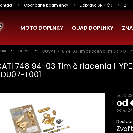
ontakt
Obchodné podmienky
Doprava SR + ČR
Zľav
MOTO DOPLNKY
QUAD DOPLNKY
ZNA
ENIA
Ducati
DUCATI 748 94-03 Tlmič riadenia HYPERPRO +
ATI 748 94-03 Tlmič riadenia HYP
DU07-T001
od € 33
od
od
€ 24
Jednotk
Dostupn
cena:
Zvoľt