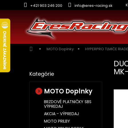
Prejsť
K
+421 903 246 200
info@eres-racing.sk
na
obsah
Domov
MOTO Doplnky
HYPERPRO TLMIČE RIAD
B
DUC
o
Preskočiť
č
MK-
Kategórie
kategórie
n
ý
p
MOTO Doplnky
a
n
BRZDOVÉ PLATNIČKY SBS
VÝPREDAJ
e
l
AKCIA - VÝPREDAJ
MOTO PRILBY