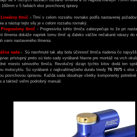
o 160mm v 5 farbách elox povrchovej úpravy.
Lineárny tlmič
-
Tlmí v celom rozsahu rovnako podľa nastavenej požadova
ia a nástup tejto sily je v celom rozsahu rovnaký.
Progresívny tlmič
- Progresivita tohto tlmiča zabezpečuje to že pri nasta
ti tlmenia dokáže napriek tomu tlmiť aj ďaleko väčšie nečakané nárazy do r
ah vami nastaveného tlmenia.
tážna sada
-
Sú navrhnuté tak aby bola účinnosť tlmiča riadenia čo najvyšš
jviac prístupný preto sú tieto sady vyrábané hlavne pre montáž na vrch okul
dné miesto sériového tlmiča. Revolučný dizajn týchto kitov dodá ten spr
u motocyklu. Sú vyrábané z najkvalitnejšieho duralu triedy
T6 7075
s elox 
nou povrchovou úpravou. Každá sada obsahuje všetky komponenty potrebné
a a taktiež veľmi podrobný manuál.