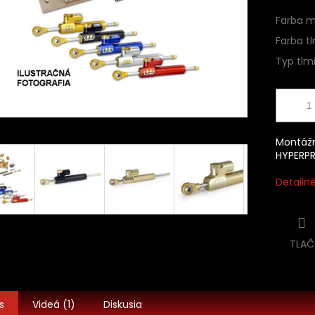
Farba m
Farba tl
Typ tlmi
Montážn
HYPERP
Detailn
TLAČ
s
Videá (1)
Diskusia