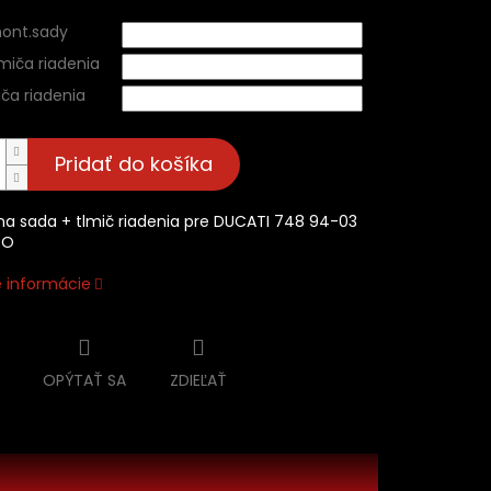
ont.sady
miča riadenia
ča riadenia
Pridať do košíka
a sada + tlmič riadenia pre DUCATI 748 94-03
RO
é informácie
OPÝTAŤ SA
ZDIEĽAŤ