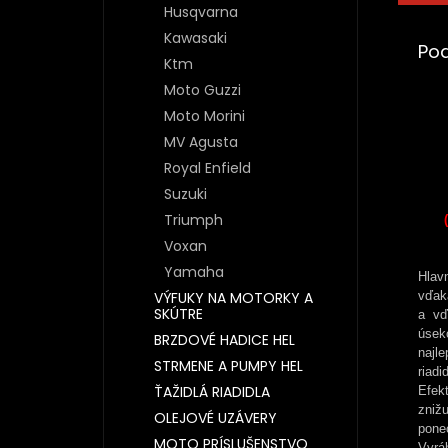
Husqvarna
Kawasaki
Po
Ktm
Moto Guzzi
Moto Morini
MV Agusta
Royal Enfield
Suzuki
Triumph
Voxan
Yamaha
Hlavn
VÝFUKY NA MOTORKY A
vďak
SKÚTRE
a vď
úsek
BRZDOVÉ HADICE HEL
najl
STRMENE A PUMPY HEL
riad
ŤAŽIDLÁ RIADIDLA
Efek
znižu
OLEJOVÉ UZÁVERY
pone
MOTO PRÍSLUŠENSTVO
Vyrá