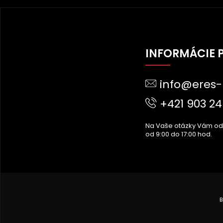
Z
Á
INFORMÁCIE 
P
Ä
info@eres-
T
I
+421 903 24
E
Na Vaše otázky Vám o
od 9:00 do 17:00 hod.
B