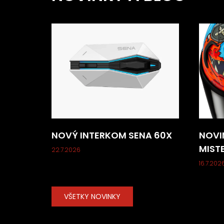
NOVÝ INTERKOM SENA 60X
NOVI
MIST
22.7.2026
16.7.202
VŠETKY NOVINKY