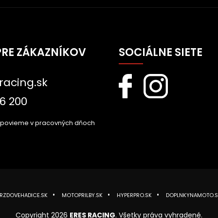
PRE ZÁKAZNÍKOV
SOCIÁLNE SIETE
racing.sk
6 200
dpovieme v pracovných dňoch
RZDOVEHADICE.SK
MOTOPRILBY.SK
HYPERPRO.SK
DOPLNKYNAMOTO.S
Copyright 2026
ERES RACING
. Všetky práva vyhradené.