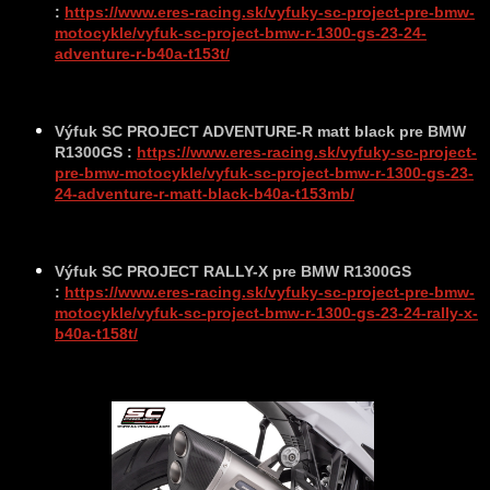
:
https://www.eres-racing.sk/vyfuky-sc-project-pre-bmw-
motocykle/vyfuk-sc-project-bmw-r-1300-gs-23-24-
adventure-r-b40a-t153t/
Výfuk SC PROJECT ADVENTURE-R matt black pre BMW
R1300GS :
https://www.eres-racing.sk/vyfuky-sc-project-
pre-bmw-motocykle/vyfuk-sc-project-bmw-r-1300-gs-23-
24-adventure-r-matt-black-b40a-t153mb/
Výfuk SC PROJECT RALLY-X pre BMW R1300GS
:
https://www.eres-racing.sk/vyfuky-sc-project-pre-bmw-
motocykle/vyfuk-sc-project-bmw-r-1300-gs-23-24-rally-x-
b40a-t158t/