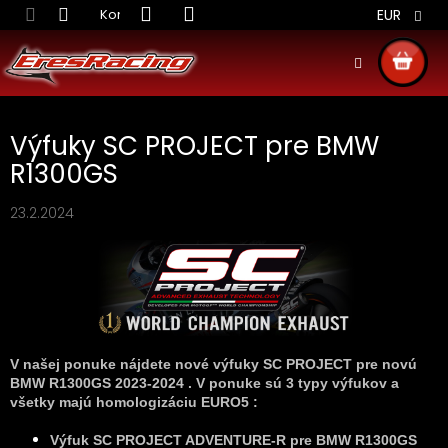
Prejsť
Kontakt
Obchodné podmienky
Doprava S
EUR
na
obsah
NÁKU
KOŠÍ
Výfuky SC PROJECT pre BMW
R1300GS
23.2.2024
V našej ponuke nájdete nové výfuky SC PROJECT pre novú
BMW R1300GS 2023-2024 . V ponuke sú 3 typy výfukov a
všetky majú homo
logizáciu EURO5 :
Výfuk SC PROJECT ADVENTURE-R pre BMW R1300GS