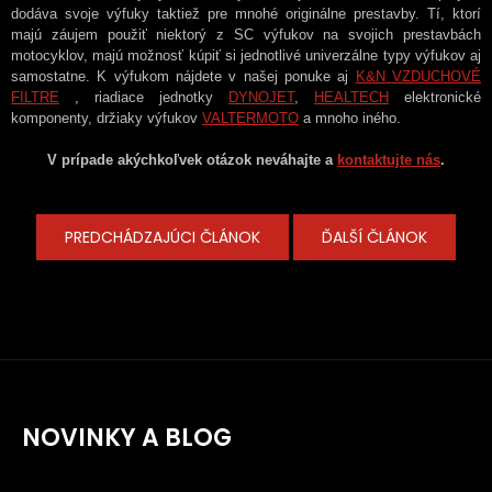
dodáva svoje výfuky takt
iež pre mnohé originálne prestavby. Tí, ktorí
majú záujem použiť niektorý z SC výfukov na svojich prestavbách
motocyklov, majú možnosť kúpiť si jednotlivé univerzálne typy výfukov aj
samostatne. K výfukom nájdete v našej ponuke aj
K&N VZDUCHOVÉ
FILTRE
, riadiace jednotky
DYNOJET
,
HEALTECH
elektronické
komponenty, držiaky výfukov
VALTERMOTO
a mnoho iného.
V prípade akýchkoľvek otázok neváhajte a
kontaktujte nás
.
PREDCHÁDZAJÚCI ČLÁNOK
ĎALŠÍ ČLÁNOK
NOVINKY A BLOG