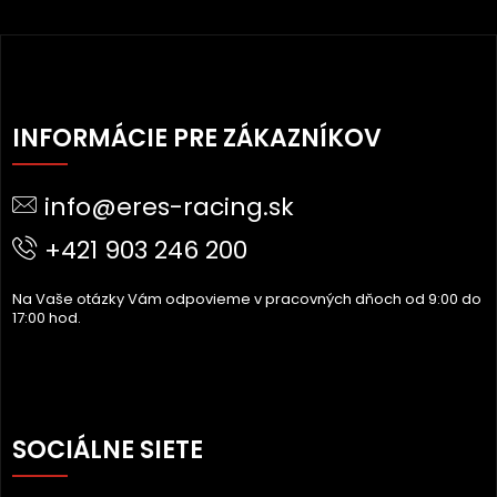
Z
Á
INFORMÁCIE PRE ZÁKAZNÍKOV
P
Ä
info@eres-racing.sk
T
I
+421 903 246 200
E
Na Vaše otázky Vám odpovieme v pracovných dňoch od 9:00 do
17:00 hod.
SOCIÁLNE SIETE