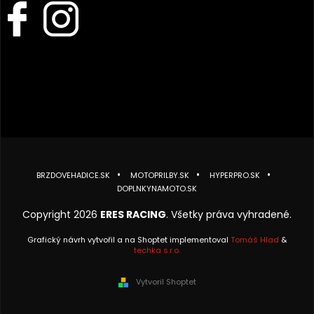
BRZDOVEHADICE.SK
MOTOPRILBY.SK
HYPERPRO.SK
DOPLNKYNAMOTO.SK
Copyright 2026
ERES RACING
. Všetky práva vyhradené.
Grafický návrh vytvořil a na Shoptet implementoval
Tomáš Hlad
&
techka s.r.o.
Vytvoril Shoptet