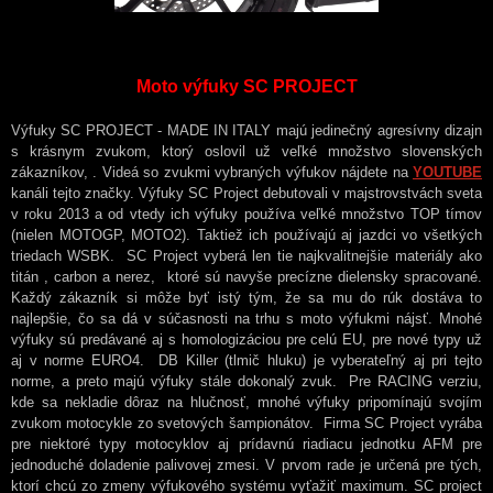
Moto výfuky SC PROJECT
Výfuky SC PROJECT - MADE IN ITALY majú jedinečný agresívny dizajn
s krásnym zvukom, ktorý oslovil už veľké množstvo slovenských
zákazníkov, . Videá so zvukmi vybraných výfukov nájdete na
YOUTUBE
kanáli tejto značky. Výfuky SC Project debutovali v majstrovstvách sveta
v roku 2013 a od vtedy ich výfuky používa veľké množstvo TOP tímov
(nielen MOTOGP, MOTO2). Taktiež ich používajú aj jazdci vo všetkých
triedach WSBK. SC Project vyberá len tie najkvalitnejšie materiály ako
titán , carbon a nerez, ktoré sú navyše precízne dielensky spracované.
Každý zákazník si môže byť istý tým, že sa mu do rúk dostáva to
najlepšie, čo sa dá v súčasnosti na trhu s moto výfukmi nájsť. Mnohé
výfuky sú predávané aj s homologizáciou pre celú EU, pre nové typy už
aj v norme EURO4. DB Killer (tlmič hluku) je vyberateľný aj pri tejto
norme, a preto majú výfuky stále dokonalý zvuk. Pre RACING verziu,
kde sa nekladie dôraz na hlučnosť, mnohé výfuky pripomínajú svojím
zvukom motocykle zo svetových šampionátov. Firma SC Project vyrába
pre niektoré typy motocyklov aj prídavnú riadiacu jednotku AFM pre
jednoduché doladenie palivovej zmesi. V prvom rade je určená pre tých,
ktorí chcú zo zmeny výfukového systému vyťažiť maximum. SC project