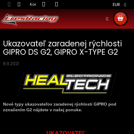
Prejsť
Kontakt
Obchodné podmienky
Doprava S
EUR
na
obsah
NÁKU
KOŠÍ
Ukazovateľ zaradenej rýchlosti
GIPRO DS G2, GIPRO X-TYPE G2
8.9.2021
Nové typy ukazovateľov zaradenej rýchlosti GIPRO pod
označením G2 nájdete v našej ponuke.
UKAZOVATEĽ