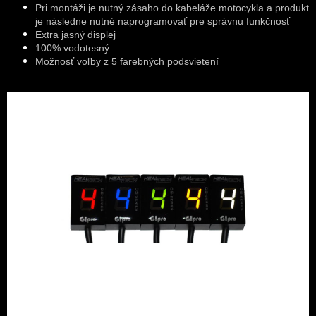
Pri montáži je nutný zásaho do kabeláže motocykla a produkt
je následne nutné naprogramovať pre správnu funkčnosť
Extra jasný displej
100% vodotesný
Možnosť voľby z 5 farebných podsvietení