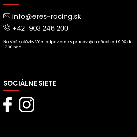
P
Ä
info@eres-racing.sk
T
I
+421 903 246 200
E
Na Vaše otázky Vám odpovieme v pracovných dňoch od 9:00 do
17:00 hod.
SOCIÁLNE SIETE