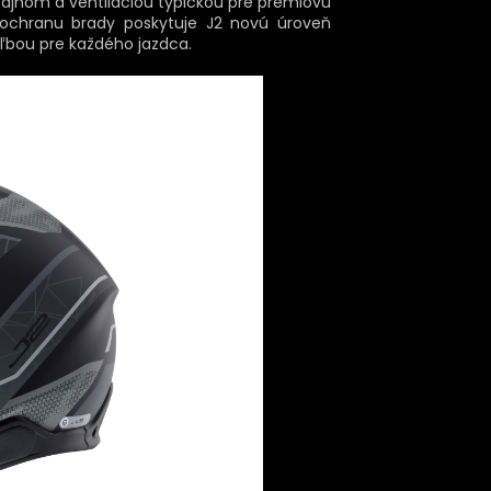
ajnom a ventiláciou typickou pre prémiovú
 ochranu brady poskytuje J2 novú úroveň
oľbou pre každého jazdca.