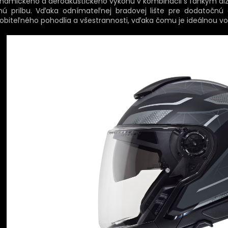
namického a aeroakustického výkonu v kombinácii s ľahkým diz
nú prilbu. Vďaka odnímateľnej bradovej lište pre dodatočnú
sobiteľného pohodlia a všestrannosti, vďaka čomu je ideálnou v