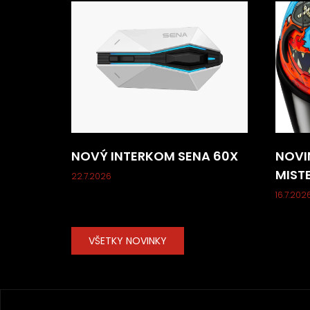
NOVÝ INTERKOM SENA 60X
NOVI
MIST
22.7.2026
16.7.202
VŠETKY NOVINKY