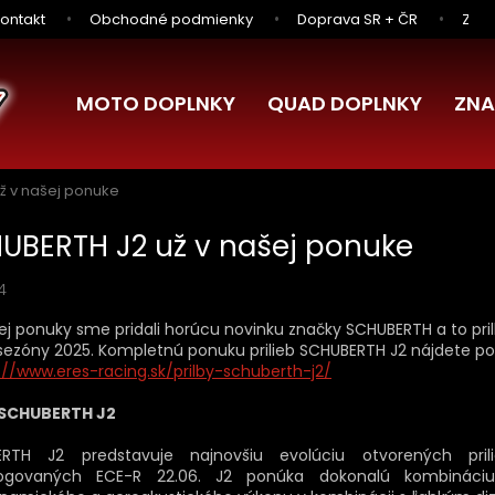
ontakt
Obchodné podmienky
Doprava SR + ČR
Zľav
MOTO DOPLNKY
QUAD DOPLNKY
ZNA
ž v našej ponuke
UBERTH J2 už v našej ponuke
24
ej ponuky sme pridali horúcu novinku značky SCHUBERTH a to pril
sezóny 2025. Kompletnú ponuku prilieb SCHUBERTH J2 nájdete po 
://www.eres-racing.sk/prilby-schuberth-j2/
 SCHUBERTH J2
RTH J2 predstavuje najnovšiu evolúciu otvorených pril
ogovaných ECE-R 22.06. J2 ponúka dokonalú kombináciu 