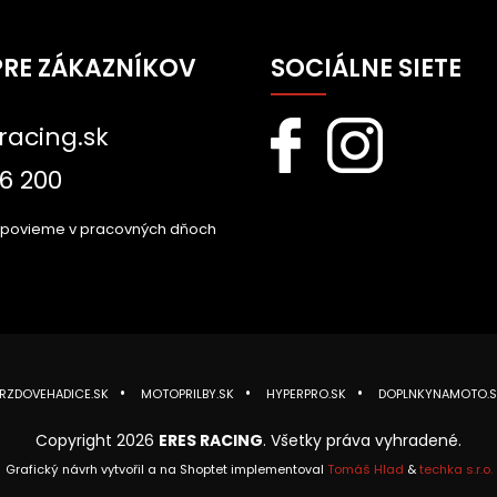
PRE ZÁKAZNÍKOV
SOCIÁLNE SIETE
racing.sk
6 200
dpovieme v pracovných dňoch
RZDOVEHADICE.SK
MOTOPRILBY.SK
HYPERPRO.SK
DOPLNKYNAMOTO.S
Copyright 2026
ERES RACING
. Všetky práva vyhradené.
Grafický návrh vytvořil a na Shoptet implementoval
Tomáš Hlad
&
techka s.r.o.