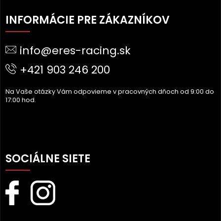
Z
Á
INFORMÁCIE PRE ZÁKAZNÍKOV
P
Ä
info@eres-racing.sk
T
I
+421 903 246 200
E
Na Vaše otázky Vám odpovieme v pracovných dňoch od 9:00 do
17:00 hod.
SOCIÁLNE SIETE