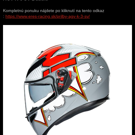
Kompletnú ponuku nájdete po kliknutí na tento odkaz
:
https://www.eres-racing.sk/prilby-agv-k-3-sv/