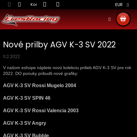
Prejsť
Kontakt
Obchodné podmienky
Doprava S
EUR
na
obsah
NÁKU
KOŠÍ
Nové prilby AGV K-3 SV 2022
11.2.2022
V našom eshope nájdete novú kolekciu prilieb AGV K-3 SV pre rok
2022. DO ponuky pribudli nové grafiky:
AGV K-3 SV Rossi Mugelo 2004
AGV K-3 SV SPIN 46
AGV K-3 SV Rossi Valencia 2003
AGV K-3 SV Angry
AGV K-3 SV Bubble