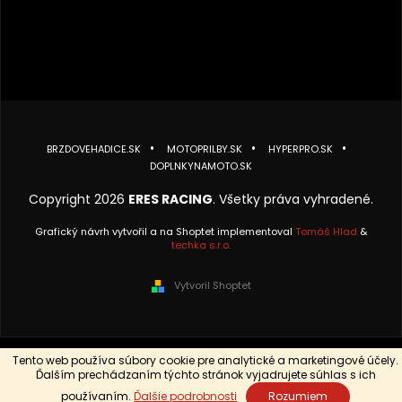
BRZDOVEHADICE.SK
MOTOPRILBY.SK
HYPERPRO.SK
DOPLNKYNAMOTO.SK
Copyright 2026
ERES RACING
. Všetky práva vyhradené.
Grafický návrh vytvořil a na Shoptet implementoval
Tomáš Hlad
&
techka s.r.o.
Vytvoril Shoptet
Tento web používa súbory cookie pre analytické a marketingové účely.
Ďalším prechádzaním týchto stránok vyjadrujete súhlas s ich
používaním.
Ďalšie podrobnosti
Rozumiem