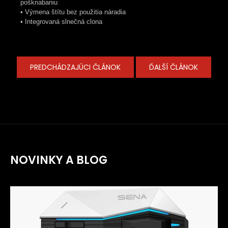
poškriabaniu
• Výmena štítu bez použitia náradia
• Integrovaná slnečná clona
PREDCHÁDZAJÚCI ČLÁNOK
ĎALŠÍ ČLÁNOK
NOVINKY A BLOG