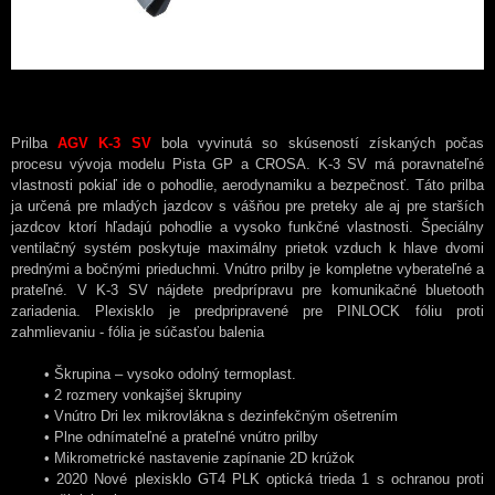
Prilba
AGV K-3 SV
bola vyvinutá so skúseností získaných počas
procesu vývoja modelu Pista GP a CROSA. K-3 SV má poravnateľné
vlastnosti pokiaľ ide o pohodlie, aerodynamiku a bezpečnosť. Táto prilba
ja určená pre mladých jazdcov s vášňou pre preteky ale aj pre starších
jazdcov ktorí hľadajú pohodlie a vysoko funkčné vlastnosti. Špeciálny
ventilačný systém poskytuje maximálny prietok vzduch k hlave dvomi
prednými a bočnými prieduchmi. Vnútro prilby je kompletne vyberateľné a
prateľné. V K-3 SV nájdete predprípravu pre komunikačné bluetooth
zariadenia. Plexisklo je predpripravené pre PINLOCK fóliu proti
zahmlievaniu - fólia je súčasťou balenia
• Škrupina – vysoko odolný termoplast.
• 2 rozmery vonkajšej škrupiny
• Vnútro Dri lex mikrovlákna s dezinfekčným ošetrením
• Plne odnímateľné a prateľné vnútro prilby
• Mikrometrické nastavenie zapínanie 2D krúžok
• 2020 Nové plexisklo GT4 PLK optická trieda 1 s ochranou proti