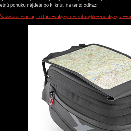
tnú ponuku nájdete po kliknutí na tento odkaz:
//www.eres-racing.sk/tank-vaky-pre-motocykle-znacky-givi--o