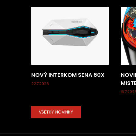
NOVÝ INTERKOM SENA 60X
NOVI
MIST
22.7.2026
16.7.202
VŠETKY NOVINKY