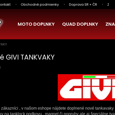
ontakt
Obchodné podmienky
Doprava SR + ČR
Zľav
MOTO DOPLNKY
QUAD DOPLNKY
ZNA
VAKY
é GIVI TANKVAKY
4
 zákazníci , v našom eshope nájdete doplnené nové tankavaky
ky na tanklock podkovu , magnet či popruhy ale aj špeciálne tv