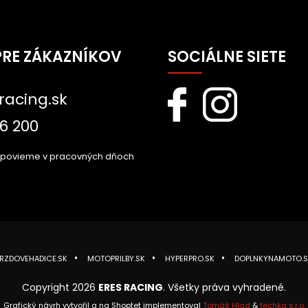
PRE ZÁKAZNÍKOV
SOCIÁLNE SIETE
racing.sk
6 200
dpovieme v pracovných dňoch
RZDOVEHADICE.SK
MOTOPRILBY.SK
HYPERPRO.SK
DOPLNKYNAMOTO.S
Copyright 2026
ERES RACING
. Všetky práva vyhradené.
Grafický návrh vytvořil a na Shoptet implementoval
Tomáš Hlad
&
techka s.r.o.