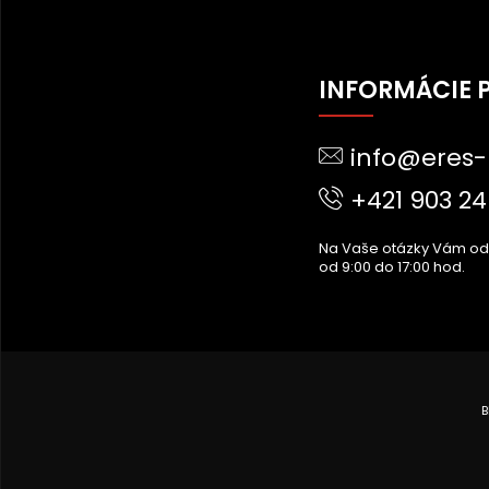
Z
Á
INFORMÁCIE 
P
Ä
info@eres-
T
I
+421 903 24
E
Na Vaše otázky Vám o
od 9:00 do 17:00 hod.
B