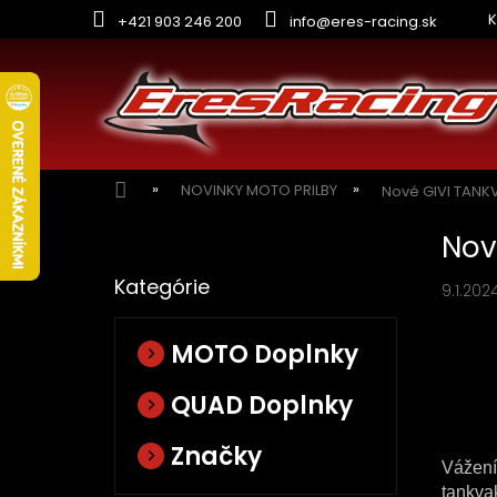
Prejsť
K
+421 903 246 200
info@eres-racing.sk
na
obsah
Domov
NOVINKY MOTO PRILBY
Nové GIVI TANK
B
Nov
o
Preskočiť
č
Kategórie
kategórie
9.1.202
n
ý
p
MOTO Doplnky
a
n
QUAD Doplnky
e
l
Značky
Vážení
tankva