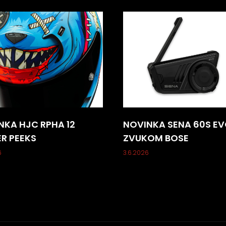
NKA HJC RPHA 12
NOVINKA SENA 60S EV
ER PEEKS
ZVUKOM BOSE
6
3.6.2026