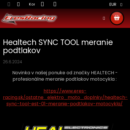
Prejsť
Kontakt
Obchodné podmienky
Doprava S
EUR
na
obsah
NÁKU
KOŠÍ
Healtech SYNC TOOL meranie
podtlakov
26.6.2024
Novinka v našej ponuke od značky HEALTECH -
profesionálne meranie podtlakov motocykla :
https://www.eres-
racing.sk/ostatne_elektro_moto_doplnky/healtech-
sync-tool-est-01-meranie-podtlakov-motocykla/