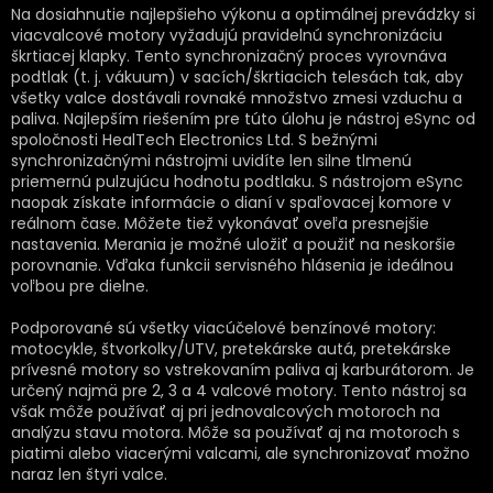
Na dosiahnutie najlepšieho výkonu a optimálnej prevádzky si
viacvalcové motory vyžadujú pravidelnú synchronizáciu
škrtiacej klapky. Tento synchronizačný proces vyrovnáva
podtlak (t. j. vákuum) v sacích/škrtiacich telesách tak, aby
všetky valce dostávali rovnaké množstvo zmesi vzduchu a
paliva. Najlepším riešením pre túto úlohu je nástroj eSync od
spoločnosti HealTech Electronics Ltd. S bežnými
synchronizačnými nástrojmi uvidíte len silne tlmenú
priemernú pulzujúcu hodnotu podtlaku. S nástrojom eSync
naopak získate informácie o dianí v spaľovacej komore v
reálnom čase. Môžete tiež vykonávať oveľa presnejšie
nastavenia. Merania je možné uložiť a použiť na neskoršie
porovnanie. Vďaka funkcii servisného hlásenia je ideálnou
voľbou pre dielne.
Podporované sú všetky viacúčelové benzínové motory:
motocykle, štvorkolky/UTV, pretekárske autá, pretekárske
prívesné motory so vstrekovaním paliva aj karburátorom. Je
určený najmä pre 2, 3 a 4 valcové motory. Tento nástroj sa
však môže používať aj pri jednovalcových motoroch na
analýzu stavu motora. Môže sa používať aj na motoroch s
piatimi alebo viacerými valcami, ale synchronizovať možno
naraz len štyri valce.