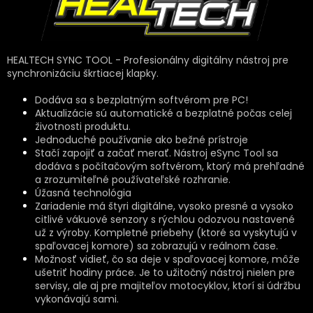
HEALTECH SYNC TOOL - Profesionálny digitálny nástroj pre
synchronizáciu škrtiacej klapky.
Dodáva sa s bezplatným softvérom pre PC!
Aktualizácie sú automatické a bezplatné počas celej
životnosti produktu.
Jednoduché používanie ako bežné prístroje
Stačí zapojiť a začať merať. Nástroj eSync Tool sa
dodáva s počítačovým softvérom, ktorý má prehľadné
a zrozumiteľné používateľské rozhranie.
Úžasná technológia
Zariadenie má štyri digitálne, vysoko presné a vysoko
citlivé vákuové senzory s rýchlou odozvou nastavené
už z výroby. Kompletné priebehy (ktoré sa vyskytujú v
spaľovacej komore) sa zobrazujú v reálnom čase.
Možnosť vidieť, čo sa deje v spaľovacej komore, môže
ušetriť hodiny práce. Je to užitočný nástroj nielen pre
servisy, ale aj pre majiteľov motocyklov, ktorí si údržbu
vykonávajú sami.