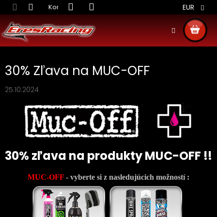
Prejsť
Kontakt
Obchodné podmienky
Doprava S
EUR
na
obsah
NÁKU
KOŠÍ
30% Zľava na MUC-OFF
25.10.2024
30% zľava na produkty MUC-OFF !!
MUC-OFF
- vyberte si z nasledujúcich možností :