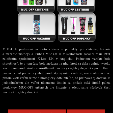
MUC-OFF profesionálna moto chémia – produkty pre čistenie, leštenie
a mazanie motocykla. Príbeh Muc-Off sa v skutočnosti začal v roku 1991
založením spoločnosti X-Lite UK v Anglicku. Podnetom vzniku bola
skutočnosť, že v tom čase bola medzera na trhu, ktorá sa dala vyplniť vysoko
kvalitnými produktmi v starostlivosti o motocykle, bicykle, autá a pod... Tento
poznatok dal podnet vyrábať produkty vysoko kvalitné, maximálne účinné,
pritom však veľmi šetrné a biologicky odbúrateľné, čo pretrváva aj doteraz. K
jednoduchému ale veľmi účinnému čističu sa pridala celá široká paleta
produktov MUC-OFF určených pre čistenie a ošetrovanie všetkých častí
motocyklov, bicyklov, áut.