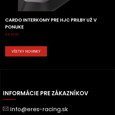
CARDO INTERKOMY PRE HJC PRILBY UŽ V
PONUKE
9.4.2026
VŠETKY NOVINKY
Z
Á
INFORMÁCIE PRE ZÁKAZNÍKOV
P
Ä
info@eres-racing.sk
T