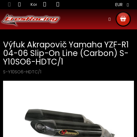
Prejsť
Kontakt
Obchodné podmienky
Doprava S
EUR
na
obsah
NÁKU
KOŠÍ
Výfuk Akrapovič Yamaha YZF-R1
04-06 Slip-On Line (Carbon) S-
Y10SO6-HDTC/1
S-Y10SO6-HDTC/1