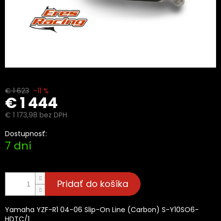
€ 1 623
–11 %
€ 1 444
€ 1 173,98 bez DPH
Jednotková
Dostupnosť:
cena:
7 dní
Pridať do košíka
Yamaha YZF-R1 04-06 Slip-On Line (Carbon) S-Y10SO6-
HDTC/1