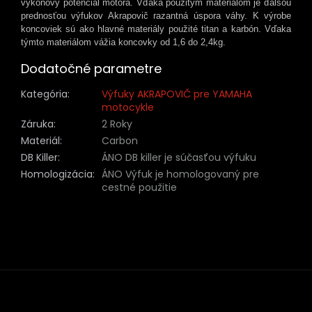
výkonový potenciál motora. Vďaka použitým materiálom je ďalšou
prednosťou výfukov Akrapovič razantná úspora váhy. K výrobe
koncoviek sú ako hlavné materiály použité titan a karbón. Vďaka
týmto materiálom vážia koncovky od 1,6 do 2,4kg.
Dodatočné parametre
Kategória
:
Výfuky AKRAPOVIČ pre YAMAHA
motocykle
Záruka
:
2 Roky
Materiál
:
Carbon
DB Killer
:
ÁNO DB killer je súčasťou výfuku
Homologizácia
:
ÁNO Výfuk je homologovaný pre
cestné použitie