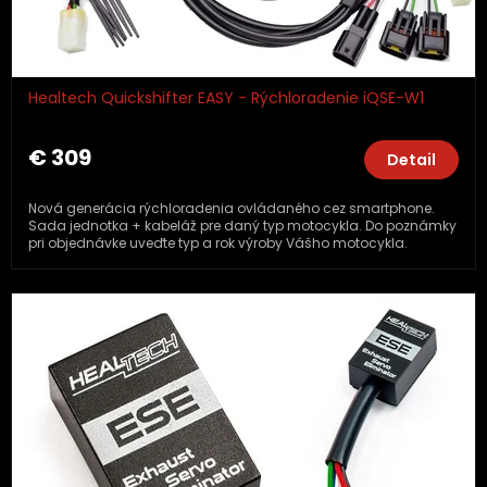
Healtech Quickshifter EASY - Rýchloradenie iQSE-W1
€ 309
Detail
Nová generácia rýchloradenia ovládaného cez smartphone.
Sada jednotka + kabeláž pre daný typ motocykla. Do poznámky
pri objednávke uveďte typ a rok výroby Vášho motocykla.