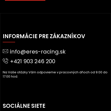
Z
Á
INFORMÁCIE PRE ZÁKAZNÍKOV
P
Ä
info@eres-racing.sk
T
I
+421 903 246 200
E
Na Vaše otázky Vám odpovieme v pracovných dňoch od 9:00 do
17:00 hod.
SOCIÁLNE SIETE