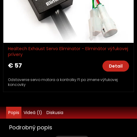
Healtech Exhaust Servo Eliminator - Eliminátor výfukovej
prívery
€ 57
Detail
Odstavenie servo motora a kontrolky FI po zmene výfukovej
koncovky
Popis
Videá (1)
Diskusia
Podrobný popis