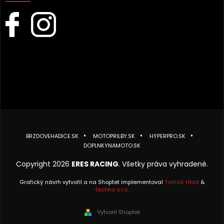
BRZDOVEHADICE.SK
MOTOPRILBY.SK
HYPERPRO.SK
DOPLNKYNAMOTO.SK
Copyright 2026
ERES RACING
. Všetky práva vyhradené.
Grafický návrh vytvořil a na Shoptet implementoval
Tomáš Hlad
&
techka s.r.o.
Vytvoril Shoptet