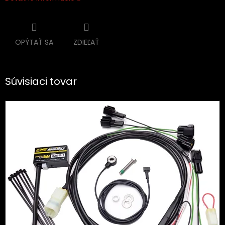
OPÝTAŤ SA
ZDIEĽAŤ
Súvisiaci tovar