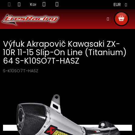
Prejsť
Kontakt
Obchodné podmienky
Doprava S
EUR
na
obsah
NÁKU
KOŠÍ
Výfuk Akrapovič Kawasaki ZX-
10R 11-15 Slip-On Line (Titanium)
64 S-K10SO7T-HASZ
S-K10SO7T-HASZ