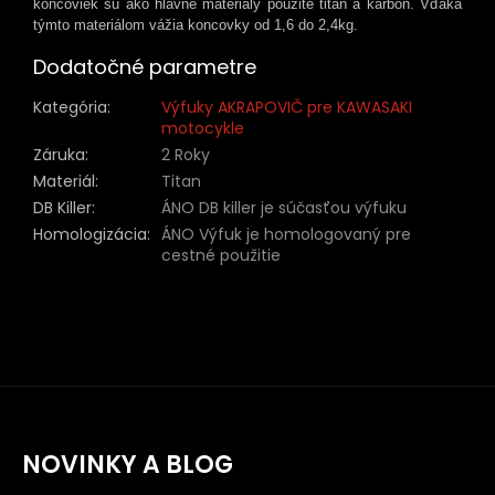
koncoviek sú ako hlavné materiály použité titan a karbón. Vďaka
týmto materiálom vážia koncovky od 1,6 do 2,4kg.
Dodatočné parametre
Kategória
:
Výfuky AKRAPOVIČ pre KAWASAKI
motocykle
Záruka
:
2 Roky
Materiál
:
Titan
DB Killer
:
ÁNO DB killer je súčasťou výfuku
Homologizácia
:
ÁNO Výfuk je homologovaný pre
cestné použitie
NOVINKY A BLOG