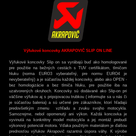
Výfukové koncovky AKRAPOVIČ SLIP ON LINE
Výfukové koncovky Slip on sa vyrábajú buď ako homologované
pre použitie na bežných cestách s TUV certifikátom, tlmičom
hluku (norma EURO3 vyberateľný, pre normu EURO4 je
nevyberateľný) a je súčasťou každej koncovky, alebo ako OPEN -
bez homologizácie a bez tlmiča hluku, pre použitie iba na
uzatvorených okruhoch. Koncovky sú dodávané ako Slip-on pri
väčšine výfukov aj s pripojovacou trubkou ( informujte sa u nás či
je súčasťou balenia) a sú určené pre zákazníkov, ktorí hľadajú
predovšetkým zmenu vzhľadu a zvuku svojho motocykla.
Samozrejme, nebol opomenutý ani výkon. Každá koncovka je
vyvinutá na konkrétny model motocykla a jej montáž prebudí
výkonový potenciál motora. Vďaka použitým materiálom je ďalšou
prednosťou výfukov Akrapovič razantná úspora váhy. K výrobe