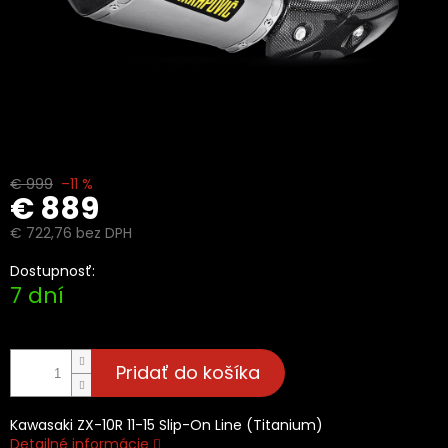
€ 999
–11 %
€ 889
€ 722,76 bez DPH
Jednotková
Dostupnosť:
cena:
7 dní
Pridať do košíka
Kawasaki ZX-10R 11-15 Slip-On Line (Titanium)
Detailné informácie