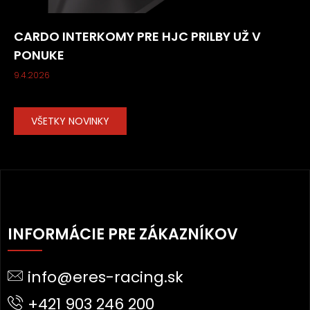
CARDO INTERKOMY PRE HJC PRILBY UŽ V
PONUKE
9.4.2026
VŠETKY NOVINKY
Z
Á
INFORMÁCIE PRE ZÁKAZNÍKOV
P
Ä
info@eres-racing.sk
T
I
+421 903 246 200