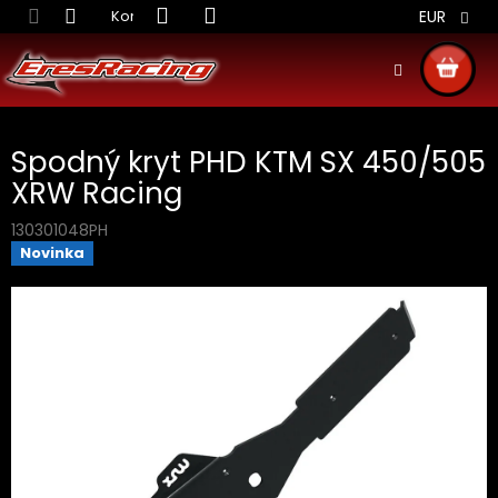
Prejsť
Kontakt
Obchodné podmienky
Doprava S
EUR
na
obsah
NÁKU
KOŠÍ
Spodný kryt PHD KTM SX 450/505
XRW Racing
130301048PH
Novinka