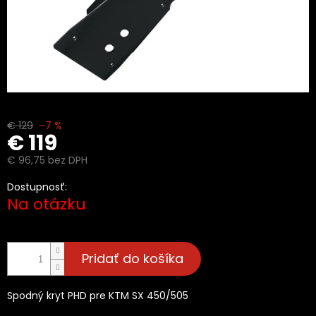
€ 129
–7 %
€ 119
€ 96,75 bez DPH
Jednotková
Dostupnosť:
cena:
Na otázku
Pridať do košíka
Spodný kryt PHD pre KTM SX 450/505