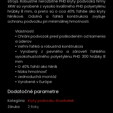
stroja. Robustné nerozbitné PHD kryty podvozka firmy
XRW sú vyrobené z vysoko kvalitného PHD polyetylénu
hrúbky 8 mm, a preto sú o cca 40% ľahšie ako kryty
hliníkové. Odolná a ľahká konštrukcia zvyšuje
ochranu podvozku pri minimálnej hmotnosti.
Vlastnosti:
• Chráni podvozok pred poškodením od kamenia
a úderov
• Veľmi ľahká a robustná konštrukcia
• Vyrobený z pevného a zároveň ľahkého
vysokohustotného polyetylénu PHD 300 hrúbky 8
mm
• O 40% ľahší ako hliník
• Nízka hmotnosť
• Jednoduchá montáž
• Vyrobené v Európe
Dodatočné parametre
Kategória
:
Kryty podvozku štvorkoliek
Záruka
:
2 Roky