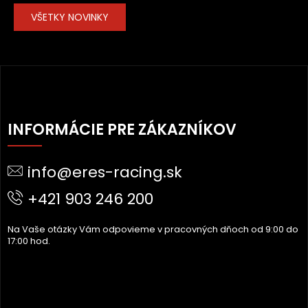
VŠETKY NOVINKY
Z
Á
INFORMÁCIE PRE ZÁKAZNÍKOV
P
Ä
info@eres-racing.sk
T
I
+421 903 246 200
E
Na Vaše otázky Vám odpovieme v pracovných dňoch od 9:00 do
17:00 hod.