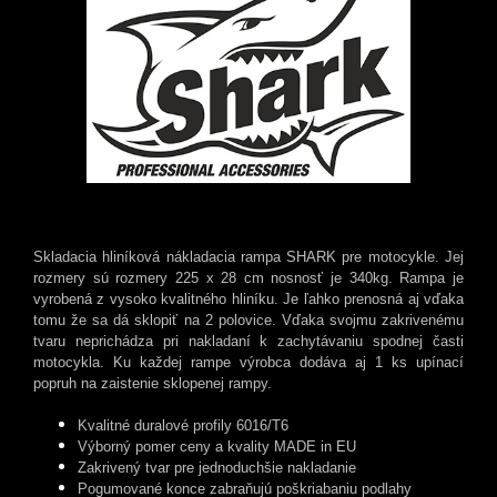
Skladacia hliníková nákladacia rampa SHARK pre motocykle. Jej
rozmery sú rozmery 225 x 28 cm nosnosť je 340kg. Rampa je
vyrobená z vysoko kvalitného hliníku. Je ľahko prenosná aj vďaka
tomu že sa dá sklopiť na 2 polovice. Vďaka svojmu zakrivenému
tvaru neprichádza pri nakladaní k zachytávaniu spodnej časti
motocykla. Ku každej rampe výrobca dodáva aj 1 ks upínací
popruh na zaistenie sklopenej rampy.
Kvalitné duralové profily 6016/T6
Výborný pomer ceny a kvality MADE in EU
Zakrivený tvar pre jednoduchšie nakladanie
Pogumované konce zabraňujú poškriabaniu podlahy