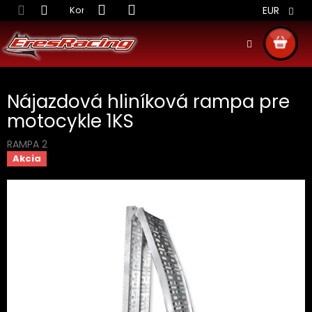
Prejsť
Kontakt
Obchodné podmienky
Doprava S
EUR
na
obsah
NÁKU
KOŠÍ
Nájazdová hliníková rampa pre
motocykle 1KS
RAMPA 2
Akcia