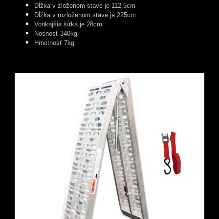
Dĺžka v zloženom stave je 112,5cm
Dĺžka v rozloženom stave je 225cm
Vonkajšia šírka je 28cm
Nosnosť 340kg
Hmotnosť 7kg