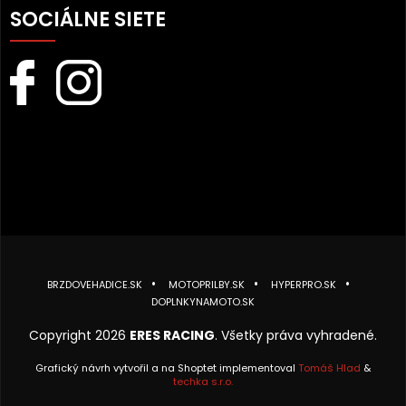
SOCIÁLNE SIETE
BRZDOVEHADICE.SK
MOTOPRILBY.SK
HYPERPRO.SK
DOPLNKYNAMOTO.SK
Copyright 2026
ERES RACING
. Všetky práva vyhradené.
Grafický návrh vytvořil a na Shoptet implementoval
Tomáš Hlad
&
techka s.r.o.