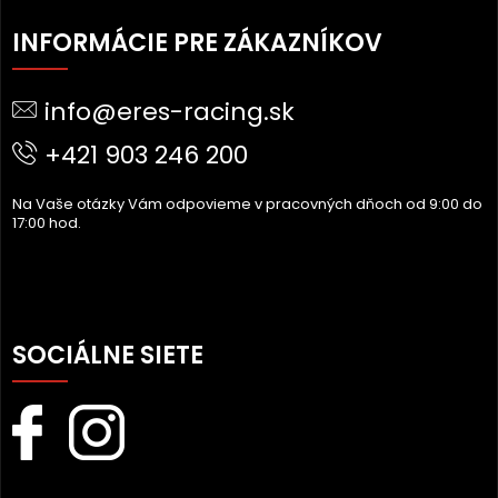
Z
Á
INFORMÁCIE PRE ZÁKAZNÍKOV
P
Ä
info@eres-racing.sk
T
I
+421 903 246 200
E
Na Vaše otázky Vám odpovieme v pracovných dňoch od 9:00 do
17:00 hod.
SOCIÁLNE SIETE