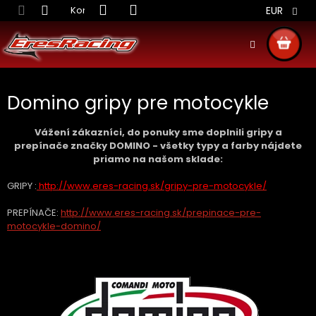
Prejsť
Kontakt
Obchodné podmienky
Doprava S
EUR
na
obsah
NÁKU
KOŠÍ
Domino gripy pre motocykle
Vážení zákazníci, do ponuky sme doplnili gripy a
prepínače značky DOMINO - všetky typy a farby nájdete
priamo na našom sklade:
GRIPY :
http://www.eres-racing.sk/gripy-pre-motocykle/
PREPÍNAČE:
http://www.eres-racing.sk/prepinace-pre-
motocykle-domino/