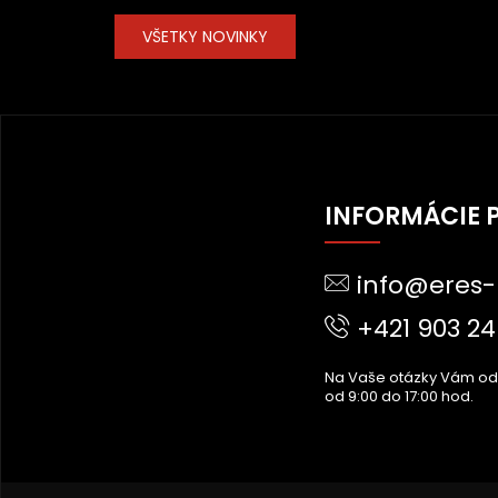
VŠETKY NOVINKY
Z
Á
INFORMÁCIE 
P
Ä
info@eres-
T
I
+421 903 24
E
Na Vaše otázky Vám o
od 9:00 do 17:00 hod.