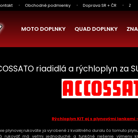
ontakt
Obchodné podmienky
Doprava SR + ČR
Zľav
MOTO DOPLNKY
QUAD DOPLNKY
ZNA
OSSATO riadidlá a rýchloplyn za S
Rýchloplyn KIT aj s plynovými lankami
ie plynovej rukoväte ja vyrobené z kvalitného duralu čo tomuto plyn
vá rukoväť má veľmi jednoduché a funkčné riešenie výmeny k