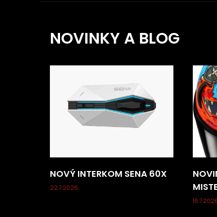
NOVINKY A BLOG
NOVÝ INTERKOM SENA 60X
NOVI
MIST
22.7.2026
16.7.202