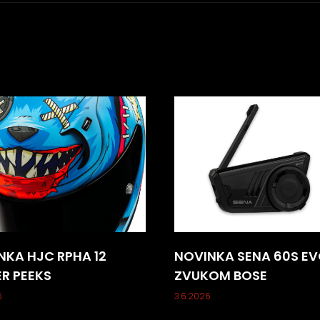
NKA HJC RPHA 12
NOVINKA SENA 60S EV
ER PEEKS
ZVUKOM BOSE
6
3.6.2026