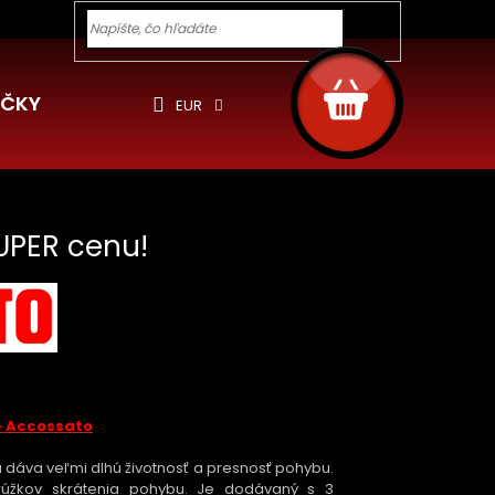
y pre Vás
Ochrana osobných údajov
Cookies
Rekla
Hľadať
NÁKUPNÝ
KOŠÍK
ČKY
EUR
UPER cenu!
 - Accossato
u dáva veľmi dlhú životnosť a presnosť pohybu.
rúžkov skrátenia pohybu. Je dodávaný s 3