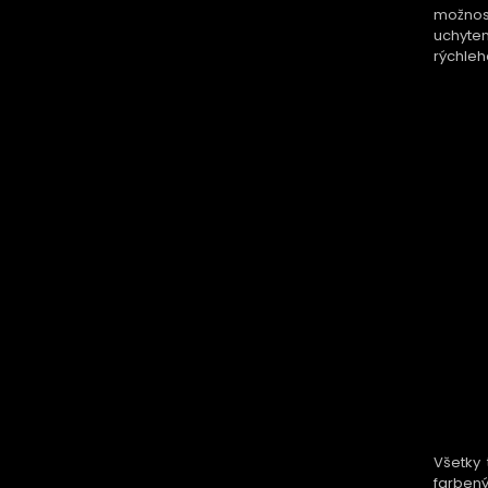
možnos
uchyten
rýchleh
Všetky 
farbený