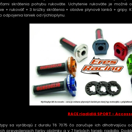
ťami skrátenia pohybu rukoväte. Uchytenie rukoväte je možné o
ie + rukoväť + 3 krúžky skrátenia + obidve plynové lanká + gripy. K
o odpojenia laniek od rýchloplynu.
RACE riadidlá SPORT - Accoss
typy sa vyrábajú z duralu T6 7075 čo zaručuje ich dlhotrvajúcu 
ch prevedeniach farby objímky a v 7 farbách farieb riadidla. Do